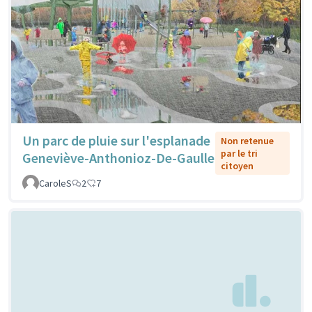
Un parc de pluie sur l'esplanade
Non retenue
par le tri
Geneviève-Anthonioz-De-Gaulle
citoyen
CaroleS
2
7