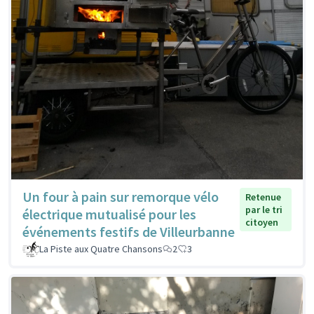
Un four à pain sur remorque vélo
Retenue
par le tri
électrique mutualisé pour les
citoyen
événements festifs de Villeurbanne
La Piste aux Quatre Chansons
2
3