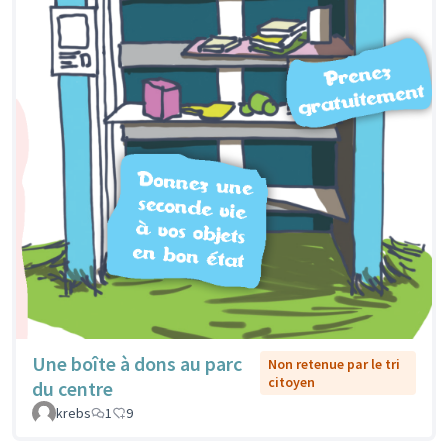
Une boîte à dons au parc
Non retenue par le tri
citoyen
du centre
krebs
1
9