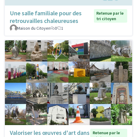
Une salle familiale pour des
Retenue par le
tri citoyen
retrouvailles chaleureuses
Maison du Citoyen
0
1
Valoriser les œuvres d'art dans
Retenue par le