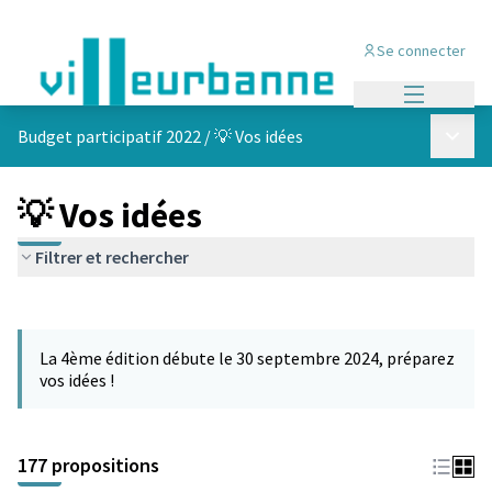
Se connecter
Menu princi
Menu p
Budget participatif 2022
/
💡 Vos idées
💡 Vos idées
Filtrer et rechercher
Passer la carte
Leaflet
|
©
OpenStreetMap
contributors
L'élément suivant est une carte qui présente les éléments de cet
+
La 4ème édition débute le 30 septembre 2024, préparez
−
vos idées !
177 propositions