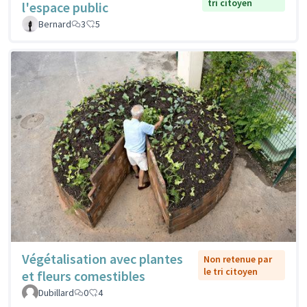
tri citoyen
l'espace public
Bernard
3
5
Végétalisation avec plantes
Non retenue par
le tri citoyen
et fleurs comestibles
Dubillard
0
4