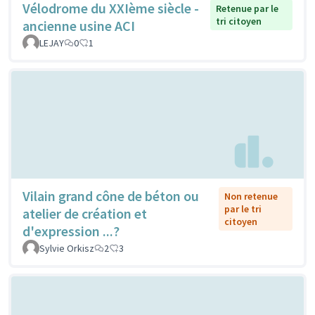
Vélodrome du XXIème siècle -
Retenue par le
tri citoyen
ancienne usine ACI
LEJAY
0
1
Vilain grand cône de béton ou
Non retenue
par le tri
atelier de création et
citoyen
d'expression ...?
Sylvie Orkisz
2
3