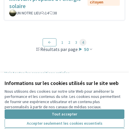
citoyen
solaire
UN NOTRE LIEU
14
38
1
2
3
4
Résultats par page :
50
Voir toutes les propositions retirées
Informations sur les cookies utilisés sur le site web
Nous utilisons des cookies sur notre site Web pour améliorer la
Conditions d'utilisation
performance et les contenus du site. Les cookies nous permettent
Paramètres des cookies
de fournir une expérience utilisateur et un contenu plus
Participez Villeurbanne sur X
Participez Villeurbanne sur Facebook
Participez Villeurbanne sur Instagram
Participez Villeurbanne sur YouTube
personnalisés à partir de nos canaux de médias sociaux.
(Lien externe)
(Lien externe)
(Lien externe)
(Lien externe)
Tout accepter
Accepter seulement les cookies essentiels