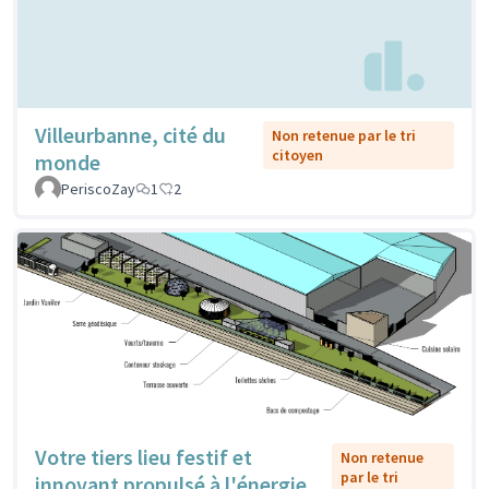
Villeurbanne, cité du
Non retenue par le tri
citoyen
monde
PeriscoZay
1
2
Votre tiers lieu festif et
Non retenue
par le tri
innovant propulsé à l'énergie