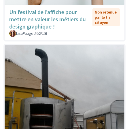
Un festival de l’affiche pour
Non retenue
par le tri
mettre en valeur les métiers du
citoyen
design graphique !
LisaPauget
2
6