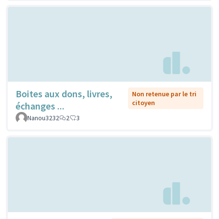
Boites aux dons, livres,
Non retenue par le tri
citoyen
échanges ...
Nanou3232
2
3