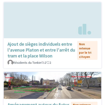
Ajout de sièges individuels entre
Non
retenue
l'avenue Platon et entre l'arrêt du
par le tri
tram et la place Wilson
citoyen
Résidents du Tonkin
2
2
Aménagement autour du futur
Non retenue