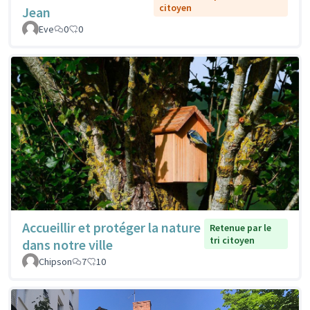
citoyen
Jean
Eve
0
0
Accueillir et protéger la nature
Retenue par le
tri citoyen
dans notre ville
Chipson
7
10