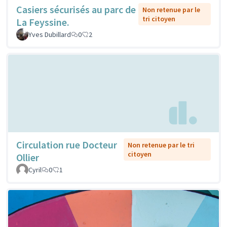
Casiers sécurisés au parc de
Non retenue par le
tri citoyen
La Feyssine.
Yves Dubillard
0
2
Circulation rue Docteur
Non retenue par le tri
citoyen
Ollier
Cyril
0
1