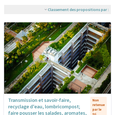
Classement des propositions par :
Transmission et savoir-faire,
Non
retenue
recyclage d'eau, lombricompost;
par le
faire pousser les salades, aromates,
tri