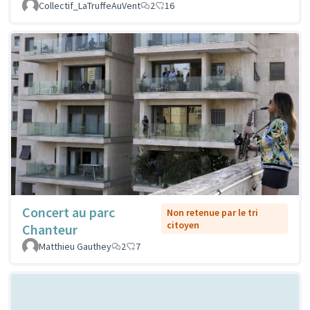
Collectif_LaTruffeAuVent
2
16
Concert au parc
Non retenue par le tri
citoyen
Chanteur
Matthieu Gauthey
2
7