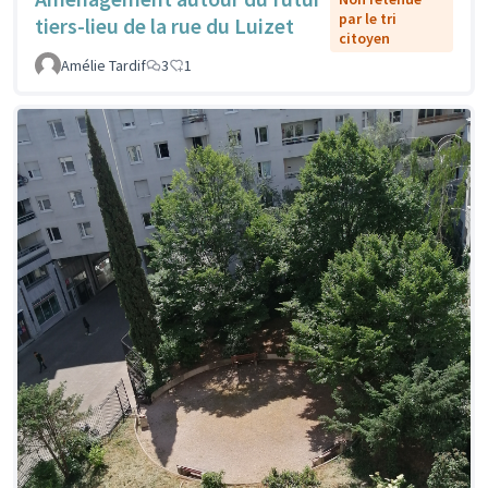
par le tri
tiers-lieu de la rue du Luizet
citoyen
Amélie Tardif
3
1