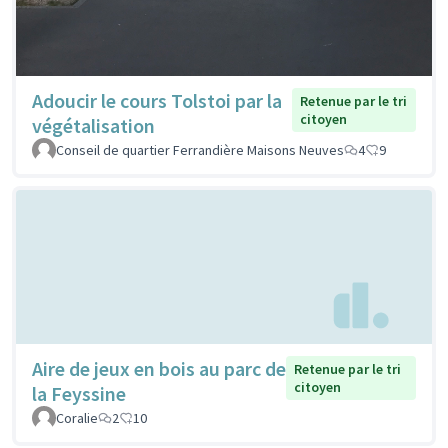
Adoucir le cours Tolstoi par la
Retenue par le tri
citoyen
végétalisation
Conseil de quartier Ferrandière Maisons Neuves
4
9
Aire de jeux en bois au parc de
Retenue par le tri
citoyen
la Feyssine
Coralie
2
10