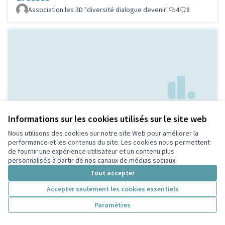
Association les 3D "diversité dialogue devenir"
4
8
Creation d'espaces
Informations sur les cookies utilisés sur le site web
Non retenue par le tri
citoyen
jeunesse
Nous utilisons des cookies sur notre site Web pour améliorer la
performance et les contenus du site. Les cookies nous permettent
Bouaziz
1
4
de fournir une expérience utilisateur et un contenu plus
personnalisés à partir de nos canaux de médias sociaux.
Tout accepter
Accepter seulement les cookies essentiels
Paramètres