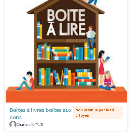
Boîtes à livres boîtes aux
Non retenue par le tri
citoyen
dons
Charline
7
5