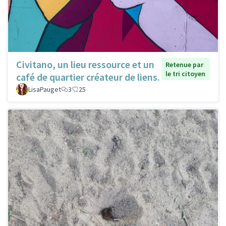
Civitano, un lieu ressource et un
Retenue par
le tri citoyen
café de quartier créateur de liens.
LisaPauget
3
25