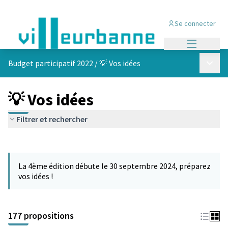
Se connecter
Menu princi
Menu p
Budget participatif 2022
/
💡 Vos idées
💡 Vos idées
Filtrer et rechercher
Passer la carte
Leaflet
|
©
OpenStreetMap
contributors
L'élément suivant est une carte qui présente les éléments de cet
+
La 4ème édition débute le 30 septembre 2024, préparez
−
vos idées !
177 propositions