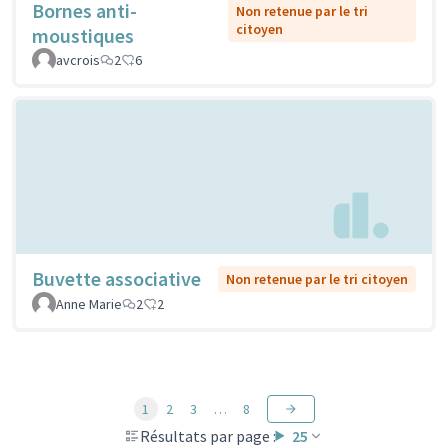
Bornes anti-
Non retenue par le tri
citoyen
moustiques
avcrois
2
6
Buvette associative
Non retenue par le tri citoyen
Anne Marie
2
2
1
2
3
…
8
Résultats par page :
25