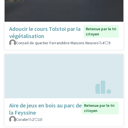
Adoucir le cours Tolstoi par la
Retenue par le tri
citoyen
végétalisation
Conseil de quartier Ferrandière Maisons Neuves
4
9
Aire de jeux en bois au parc de
Retenue par le tri
citoyen
la Feyssine
Coralie
2
10