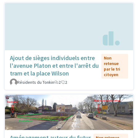
Ajout de sièges individuels entre
Non
retenue
l'avenue Platon et entre l'arrêt du
par le tri
tram et la place Wilson
citoyen
Résidents du Tonkin
2
2
Aménagement autour du futur
Non retenue