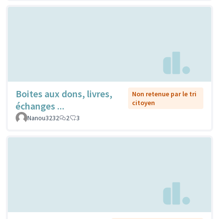
Boites aux dons, livres,
Non retenue par le tri
citoyen
échanges ...
Nanou3232
2
3