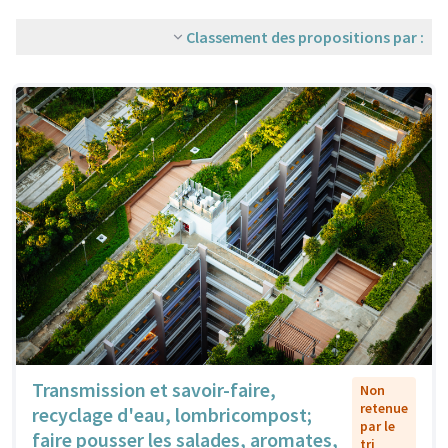
Classement des propositions par :
Transmission et savoir-faire,
Non
retenue
recyclage d'eau, lombricompost;
par le
faire pousser les salades, aromates,
tri