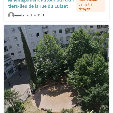
par le tri
tiers-lieu de la rue du Luizet
citoyen
Amélie Tardif
3
1