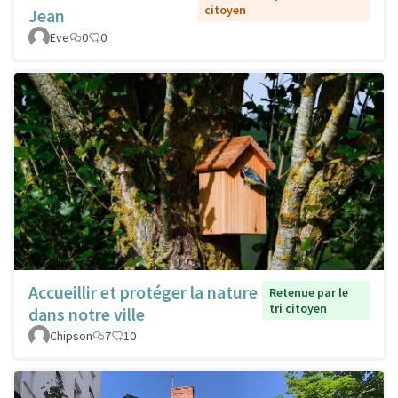
citoyen
Jean
Eve
0
0
Accueillir et protéger la nature
Retenue par le
tri citoyen
dans notre ville
Chipson
7
10