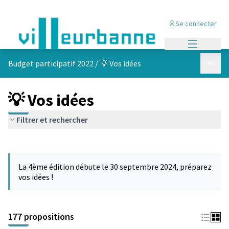
Se connecter
Menu princi
Menu p
Budget participatif 2022
/
💡 Vos idées
💡 Vos idées
Filtrer et rechercher
Passer la carte
Leaflet
|
©
OpenStreetMap
contributors
L'élément suivant est une carte qui présente les éléments de cet
+
La 4ème édition débute le 30 septembre 2024, préparez
−
vos idées !
177 propositions