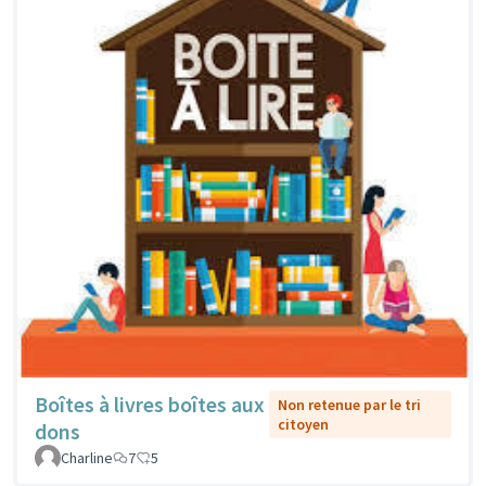
Boîtes à livres boîtes aux
Non retenue par le tri
citoyen
dons
Charline
7
5