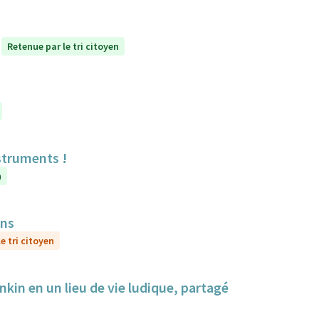
Retenue par le tri citoyen
struments !
n
ens
e tri citoyen
nkin en un lieu de vie ludique, partagé