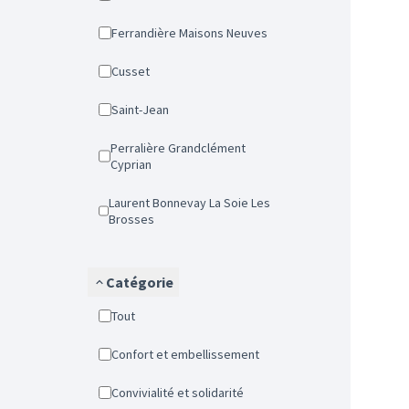
Ferrandière Maisons Neuves
Cusset
Saint-Jean
Perralière Grandclément
Cyprian
Laurent Bonnevay La Soie Les
Brosses
Catégorie
Tout
Confort et embellissement
Convivialité et solidarité