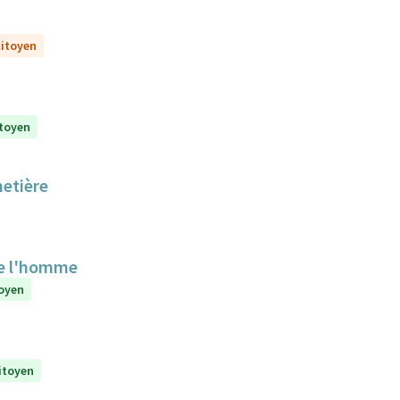
citoyen
itoyen
metière
de l'homme
toyen
citoyen