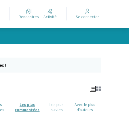
Rencontres
Activité
Se connecter
Leaflet
|
©
OpenStreetMap
contributors
e des points de carte. L'élément peut être utilisé avec un lecteur
es !
us
Les plus
Les plus
Avec le plus
ues
commentées
suivies
d'auteurs