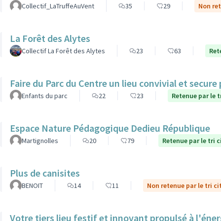
Collectif_LaTruffeAuVent
35
29
Non ret
La Forêt des Alytes
Collectif La Forêt des Alytes
23
63
Ret
Faire du Parc du Centre un lieu convivial et secure
Enfants du parc
22
23
Retenue par le t
Espace Nature Pédagogique Dedieu République
Martignolles
20
79
Retenue par le tri 
Plus de canisites
BENOIT
14
11
Non retenue par le tri c
Votre tiers lieu festif et innovant propulsé à l'éner