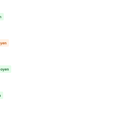
n
oyen
itoyen
n