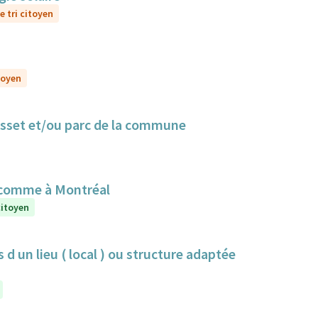
e tri citoyen
toyen
Cusset et/ou parc de la commune
 comme à Montréal
citoyen
 d un lieu ( local ) ou structure adaptée