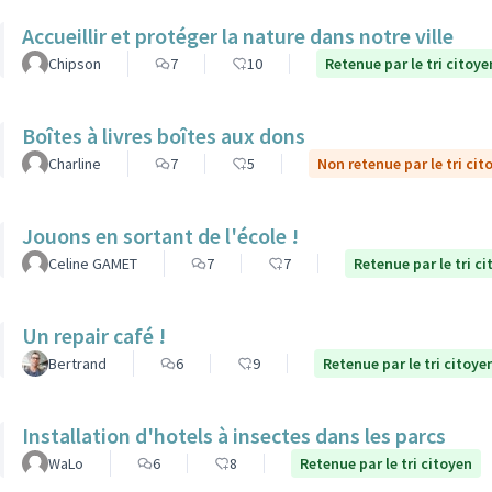
Accueillir et protéger la nature dans notre ville
Chipson
7
10
Retenue par le tri citoye
Boîtes à livres boîtes aux dons
Charline
7
5
Non retenue par le tri cit
Jouons en sortant de l'école !
Celine GAMET
7
7
Retenue par le tri c
Un repair café !
Bertrand
6
9
Retenue par le tri citoye
Installation d'hotels à insectes dans les parcs
WaLo
6
8
Retenue par le tri citoyen