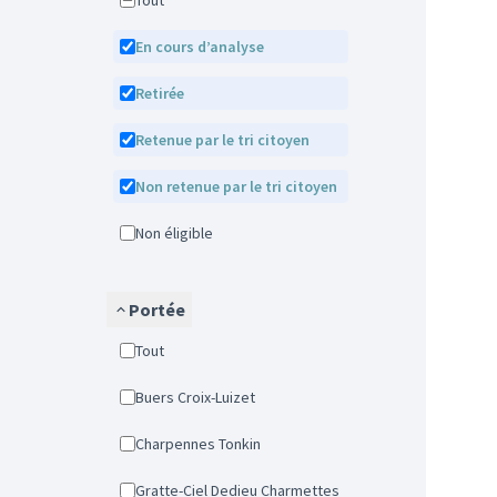
Tout
En cours d’analyse
Retirée
Retenue par le tri citoyen
Non retenue par le tri citoyen
Non éligible
Portée
Tout
Buers Croix-Luizet
Charpennes Tonkin
Gratte-Ciel Dedieu Charmettes