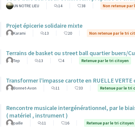
UN NOTRE LIEU
14
38
Non retenue par l
Projet épicerie solidaire mixte
Karami
13
20
Non retenue par le tri ci
Terrains de basket ou street ball quartier buers/
Tep
13
4
Retenue par le tri citoyen
Transformer l’impasse carotte en RUELLE VERTE
Bonnet-Avon
11
33
Retenue par le tri 
Rencontre musicale intergénérationnel, par le biais
( matériel , instrument )
paille
11
16
Retenue par le tri citoyen