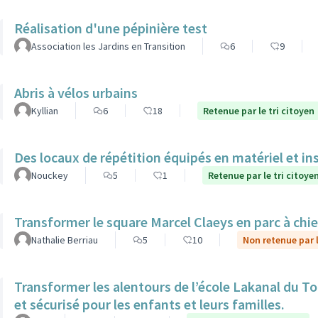
Réalisation d'une pépinière test
Association les Jardins en Transition
6
9
Abris à vélos urbains
Kyllian
6
18
Retenue par le tri citoyen
Des locaux de répétition équipés en matériel et in
Nouckey
5
1
Retenue par le tri citoye
Transformer le square Marcel Claeys en parc à chi
Nathalie Berriau
5
10
Non retenue par l
Transformer les alentours de l’école Lakanal du To
et sécurisé pour les enfants et leurs familles.