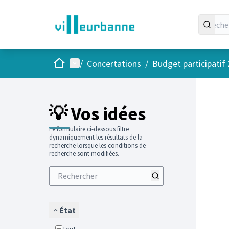
Accueil
Menu principal
/
Concertations
/
Budget participatif
Passer
L'élément
+
−
💡 Vos idées
Le formulaire ci-dessous filtre
dynamiquement les résultats de la
recherche lorsque les conditions de
recherche sont modifiées.
État