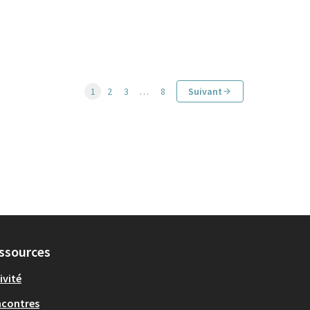
1
2
3
…
8
Suivant
ssources
ivité
ncontres