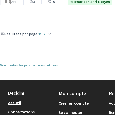
APE
5
10
Retenue par le tri citoyen
Résultats par page :
25
Voir toutes les propositions retirées
Decidim
Mon compte
Re
Accueil
Créer un compte
Act
.
Concertations
Se connecter
Re