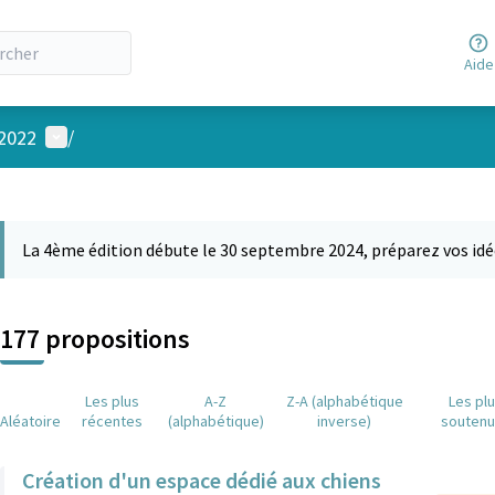
Aide
Menu utilisateur
 2022
/
 la carte
 suivant est une carte qui présente les éléments de cette page comm
La 4ème édition débute le 30 septembre 2024, préparez vos idé
177 propositions
Les plus
A-Z
Z-A (alphabétique
Les pl
Aléatoire
récentes
(alphabétique)
inverse)
souten
Création d'un espace dédié aux chiens