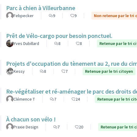
Parc à chien à Villeurbanne
Febpecker
9
9
Non retenue par le tri 
Prêt de Vélo-cargo pour besoin ponctuel.
Yves Dubillard
8
8
Retenue par le tri c
Projets d'occupation du tènement au 2, rue du ci
Kessy
8
7
Retenue par le tri citoyen
Re-végétaliser et ré-aménager le parc des droits 
Clémence T
7
24
Retenue par le tri ci
À chacun son vélo !
Praxie Design
7
20
Retenue par le tri 