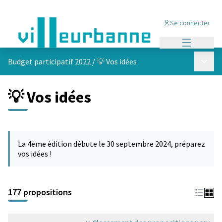
Se connecter
Menu princi
Menu p
Budget participatif 2022
/
💡 Vos idées
💡 Vos idées
Passer la carte
Leaflet
|
©
OpenStreetMap
contributors
L'élément suivant est une carte qui présente les éléments de cet
+
La 4ème édition débute le 30 septembre 2024, préparez
−
vos idées !
177 propositions