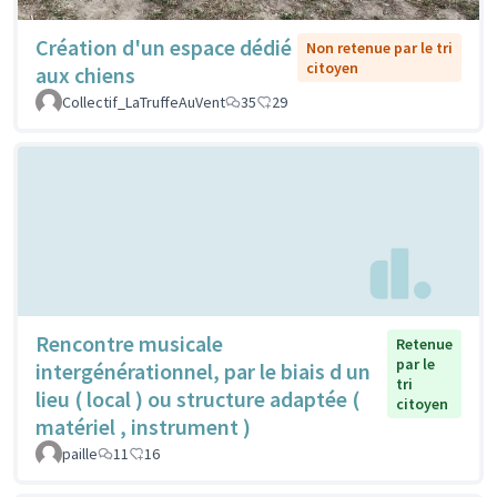
Création d'un espace dédié
Non retenue par le tri
citoyen
aux chiens
Collectif_LaTruffeAuVent
35
29
Rencontre musicale
Retenue
par le
intergénérationnel, par le biais d un
tri
lieu ( local ) ou structure adaptée (
citoyen
matériel , instrument )
paille
11
16