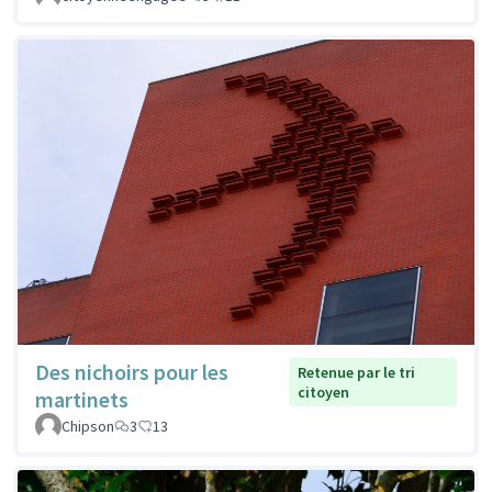
Des nichoirs pour les
Retenue par le tri
citoyen
martinets
Chipson
3
13