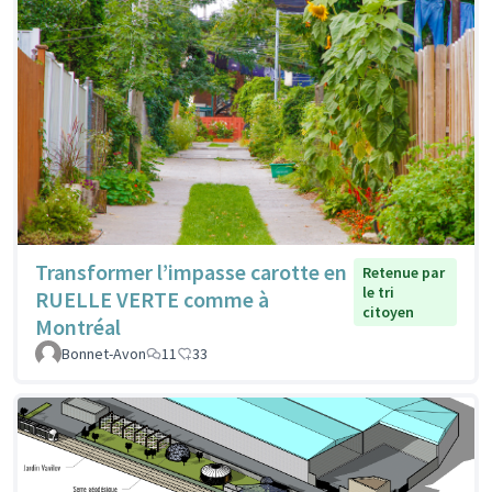
Transformer l’impasse carotte en
Retenue par
le tri
RUELLE VERTE comme à
citoyen
Montréal
Bonnet-Avon
11
33