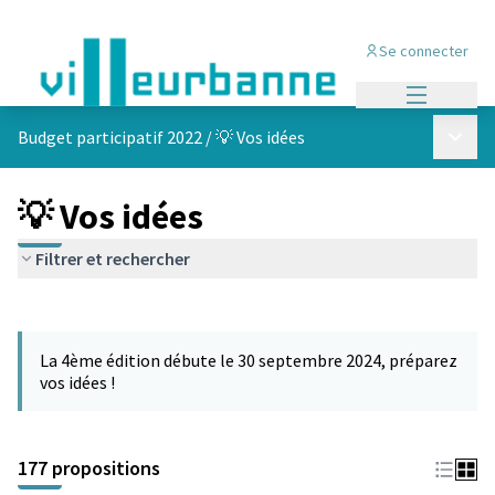
Se connecter
Menu princi
Menu p
Budget participatif 2022
/
💡 Vos idées
💡 Vos idées
Filtrer et rechercher
Passer la carte
Leaflet
|
©
OpenStreetMap
contributors
L'élément suivant est une carte qui présente les éléments de cet
+
La 4ème édition débute le 30 septembre 2024, préparez
−
vos idées !
177 propositions