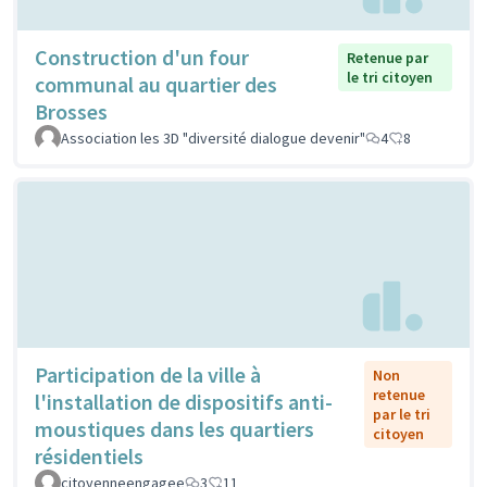
Construction d'un four
Retenue par
le tri citoyen
communal au quartier des
Brosses
Association les 3D "diversité dialogue devenir"
4
8
Participation de la ville à
Non
retenue
l'installation de dispositifs anti-
par le tri
moustiques dans les quartiers
citoyen
résidentiels
citoyenneengagee
3
11