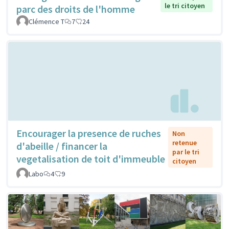
le tri citoyen
parc des droits de l'homme
Clémence T
7
24
Encourager la presence de ruches
Non
retenue
d'abeille / financer la
par le tri
vegetalisation de toit d'immeuble
citoyen
Labo
4
9