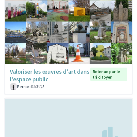
Valoriser les œuvres d'art dans
Retenue par le
tri citoyen
l'espace public
Bernard
3
5