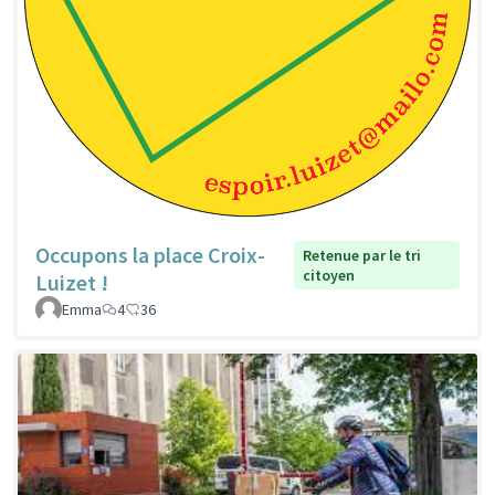
Occupons la place Croix-
Retenue par le tri
citoyen
Luizet !
Emma
4
36