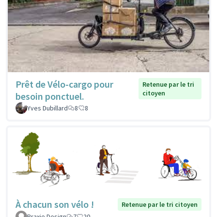
Prêt de Vélo-cargo pour
Retenue par le tri
citoyen
besoin ponctuel.
Yves Dubillard
8
8
À chacun son vélo !
Retenue par le tri citoyen
Praxie Design
7
20