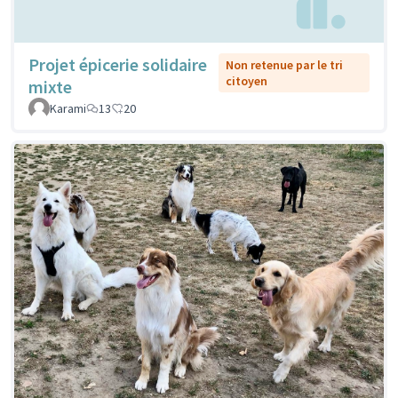
Projet épicerie solidaire
Non retenue par le tri
citoyen
mixte
Karami
13
20