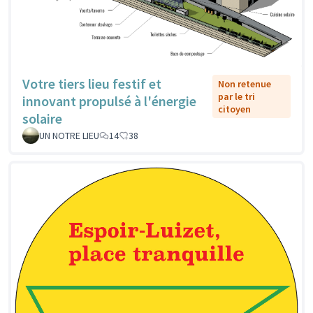
Votre tiers lieu festif et
Non retenue
par le tri
innovant propulsé à l'énergie
citoyen
solaire
UN NOTRE LIEU
14
38