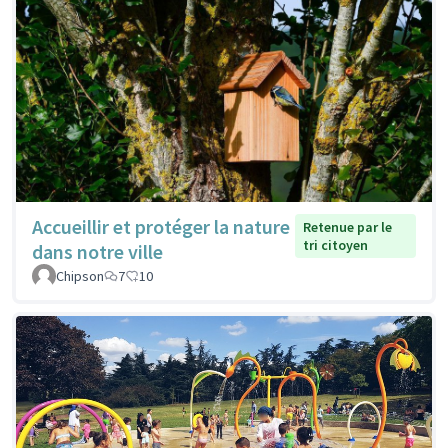
Accueillir et protéger la nature
Retenue par le
tri citoyen
dans notre ville
Chipson
7
10