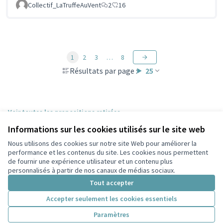
Collectif_LaTruffeAuVent
2
16
1
2
3
…
8
Résultats par page :
25
Voir toutes les propositions retirées
Informations sur les cookies utilisés sur le site web
Nous utilisons des cookies sur notre site Web pour améliorer la
Conditions d'utilisation
performance et les contenus du site. Les cookies nous permettent
Paramètres des cookies
de fournir une expérience utilisateur et un contenu plus
Participez Villeurbanne sur X
Participez Villeurbanne sur Facebook
Participez Villeurbanne sur Instagram
Participez Villeurbanne sur YouTube
personnalisés à partir de nos canaux de médias sociaux.
(Lien externe)
(Lien externe)
(Lien externe)
(Lien externe)
Tout accepter
Accepter seulement les cookies essentiels
Licence Cre
(Lien extern
Paramètres
(Lien externe)
Site réalisé grâce au
logiciel libre Decidim
.