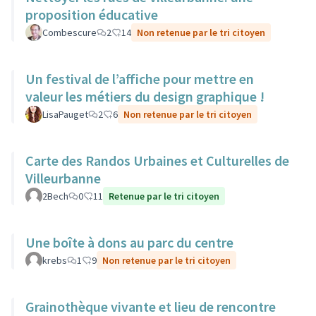
proposition éducative
Combescure
2
14
Non retenue par le tri citoyen
Un festival de l’affiche pour mettre en
valeur les métiers du design graphique !
LisaPauget
2
6
Non retenue par le tri citoyen
Carte des Randos Urbaines et Culturelles de
Villeurbanne
2Bech
0
11
Retenue par le tri citoyen
Une boîte à dons au parc du centre
krebs
1
9
Non retenue par le tri citoyen
Grainothèque vivante et lieu de rencontre