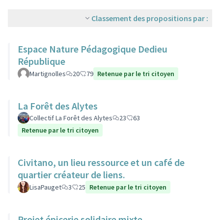
Classement des propositions par :
Espace Nature Pédagogique Dedieu
République
Martignolles
20
79
Retenue par le tri citoyen
La Forêt des Alytes
Collectif La Forêt des Alytes
23
63
Retenue par le tri citoyen
Civitano, un lieu ressource et un café de
quartier créateur de liens.
LisaPauget
3
25
Retenue par le tri citoyen
Projet épicerie solidaire mixte