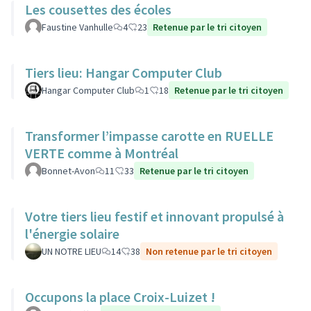
Les cousettes des écoles
Faustine Vanhulle
4
23
Retenue par le tri citoyen
Tiers lieu: Hangar Computer Club
Hangar Computer Club
1
18
Retenue par le tri citoyen
Transformer l’impasse carotte en RUELLE
VERTE comme à Montréal
Bonnet-Avon
11
33
Retenue par le tri citoyen
Votre tiers lieu festif et innovant propulsé à
l'énergie solaire
UN NOTRE LIEU
14
38
Non retenue par le tri citoyen
Occupons la place Croix-Luizet !