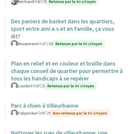
Bertrand
6
9
Retenue par le tri citoyen
Des paniers de basket dans les quartiers,
sport entre ami.e.s et en famille, ça vous
dit?
Bouamrane
3
20
Retenue par le tri citoyen
Plan en relief et en couleur et braille dans
chaque conseil de quartier pour permettre à
tous les handicaps à se repérer
coudert
0
5
Retenue par le tri citoyen
Parc à chien à Villeurbanne
Febpecker
9
9
Non retenue par le tri citoyen
Nettoyer les rues de villeurbanne: une