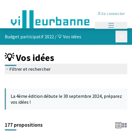
Se connecter
Menu princi
Menu p
Budget participatif 2022
/
💡 Vos idées
💡 Vos idées
Filtrer et rechercher
Passer la carte
Leaflet
|
©
OpenStreetMap
contributors
L'élément suivant est une carte qui présente les éléments de cet
+
La 4ème édition débute le 30 septembre 2024, préparez
−
vos idées !
177 propositions