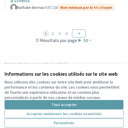
à chiens
Nathalie Berriau
5
10
Non retenue par le tri citoyen
1
2
3
4
Résultats par page :
50
Voir toutes les propositions retirées
Informations sur les cookies utilisés sur le site web
Nous utilisons des cookies sur notre site Web pour améliorer la
Conditions d'utilisation
performance et les contenus du site. Les cookies nous permettent
Paramètres des cookies
de fournir une expérience utilisateur et un contenu plus
Participez Villeurbanne sur X
Participez Villeurbanne sur Facebook
Participez Villeurbanne sur Instagram
Participez Villeurbanne sur YouTube
personnalisés à partir de nos canaux de médias sociaux.
(Lien externe)
(Lien externe)
(Lien externe)
(Lien externe)
Tout accepter
Accepter seulement les cookies essentiels
Licence Cre
(Lien extern
Paramètres
(Lien externe)
Site réalisé grâce au
logiciel libre Decidim
.