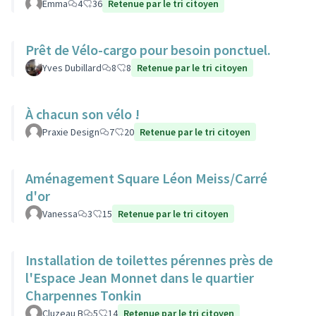
Emma
4
36
Retenue par le tri citoyen
Prêt de Vélo-cargo pour besoin ponctuel.
Yves Dubillard
8
8
Retenue par le tri citoyen
À chacun son vélo !
Praxie Design
7
20
Retenue par le tri citoyen
Aménagement Square Léon Meiss/Carré
d'or
Vanessa
3
15
Retenue par le tri citoyen
Installation de toilettes pérennes près de
l'Espace Jean Monnet dans le quartier
Charpennes Tonkin
Cluzeau B
5
14
Retenue par le tri citoyen