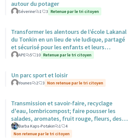
autour du potager
Séverine
1
3
Retenue par le tri citoyen
Transformer les alentours de l’école Lakanal
du Tonkin en un lieu de vie ludique, partagé
et sécurisé pour les enfants et leurs
familles.
APE
5
10
Retenue par le tri citoyen
Un parc sport et loisir
Younes
2
3
Non retenue par le tri citoyen
Transmission et savoir-faire, recyclage
d'eau, lombricompost; faire pousser les
salades, aromates, fruit rouge, fleurs, des
surfaces sur des toits.
Barba Kaps-Potakin
1
4
Non retenue par le tri citoyen