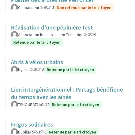
Chabasseur
4
13
Non retenue par le tri citoyen
Réalisation d'une pépinière test
Association les Jardins en Transition
6
9
Retenue par le tri citoyen
Abris à vélos urbains
Kyllian
6
18
Retenue par le tri citoyen
Lien intergénérationnel : Partage bénéfique
du temps avec les aînés
TSHOUBAT
0
2
Retenue par le tri citoyen
Frigos solidaires
Dubillard
3
6
Retenue par le tri citoyen