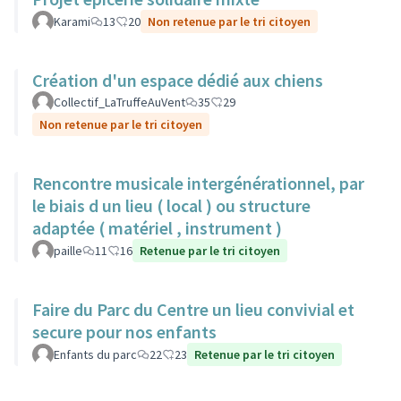
Karami
13
20
Non retenue par le tri citoyen
Création d'un espace dédié aux chiens
Collectif_LaTruffeAuVent
35
29
Non retenue par le tri citoyen
Rencontre musicale intergénérationnel, par
le biais d un lieu ( local ) ou structure
adaptée ( matériel , instrument )
paille
11
16
Retenue par le tri citoyen
Faire du Parc du Centre un lieu convivial et
secure pour nos enfants
Enfants du parc
22
23
Retenue par le tri citoyen