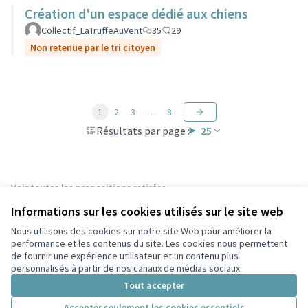
Création d'un espace dédié aux chiens
Collectif_LaTruffeAuVent
35
29
Non retenue par le tri citoyen
1
2
3
…
8
Résultats par page :
25
Voir toutes les propositions retirées
Informations sur les cookies utilisés sur le site web
Nous utilisons des cookies sur notre site Web pour améliorer la
Conditions d'utilisation
performance et les contenus du site. Les cookies nous permettent
Paramètres des cookies
de fournir une expérience utilisateur et un contenu plus
Participez Villeurbanne sur X
Participez Villeurbanne sur Facebook
Participez Villeurbanne sur Instagram
Participez Villeurbanne sur YouTube
personnalisés à partir de nos canaux de médias sociaux.
(Lien externe)
(Lien externe)
(Lien externe)
(Lien externe)
Tout accepter
Accepter seulement les cookies essentiels