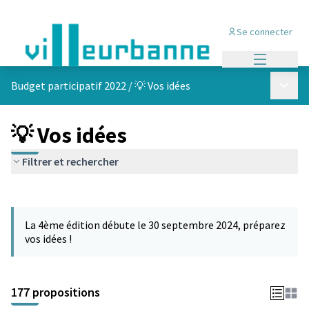
Se connecter
Menu princi
Menu p
Budget participatif 2022
/
💡 Vos idées
💡 Vos idées
Filtrer et rechercher
Passer la carte
Leaflet
|
©
OpenStreetMap
contributors
L'élément suivant est une carte qui présente les éléments de cet
+
La 4ème édition débute le 30 septembre 2024, préparez
−
vos idées !
177 propositions