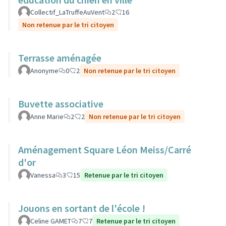
Collectif_LaTruffeAuVent
2
16
Non retenue par le tri citoyen
Terrasse aménagée
Anonyme
0
2
Non retenue par le tri citoyen
Buvette associative
Anne Marie
2
2
Non retenue par le tri citoyen
Aménagement Square Léon Meiss/Carré
d'or
Vanessa
3
15
Retenue par le tri citoyen
Jouons en sortant de l'école !
Celine GAMET
7
7
Retenue par le tri citoyen