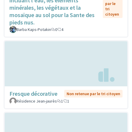
incluant l'eau, les éléments
par le
minérales, les végétaux et la
tri
mosaïque au sol pour la Sante des
citoyen
pieds nus.
Barba Kaps-Potakin
0
4
Fresque décorative
Non retenue par le tri citoyen
Résidence Jean-jaurès
1
1