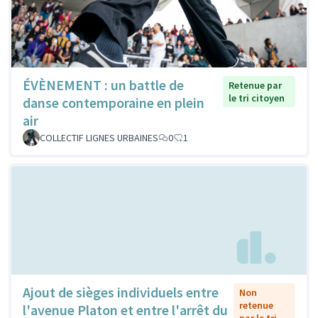
ÉVÈNEMENT : un battle de
Retenue par
le tri citoyen
danse contemporaine en plein
air
COLLECTIF LIGNES URBAINES
0
1
Ajout de sièges individuels entre
Non
retenue
l'avenue Platon et entre l'arrêt du