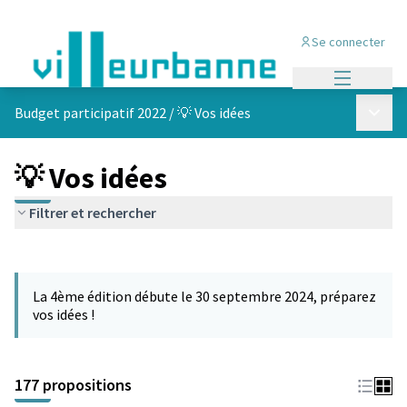
Se connecter
Menu princi
Menu p
Budget participatif 2022
/
💡 Vos idées
💡 Vos idées
Filtrer et rechercher
Passer la carte
Leaflet
|
©
OpenStreetMap
contributors
L'élément suivant est une carte qui présente les éléments de cet
+
La 4ème édition débute le 30 septembre 2024, préparez
−
vos idées !
177 propositions