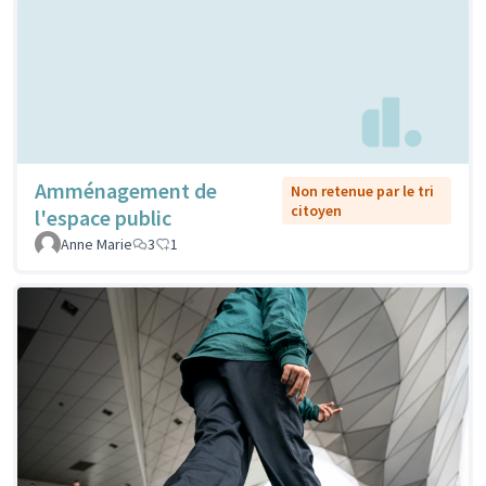
Amménagement de
Non retenue par le tri
citoyen
l'espace public
Anne Marie
3
1