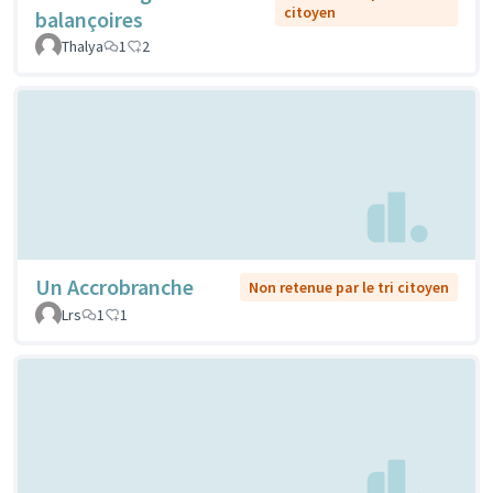
citoyen
balançoires
Thalya
1
2
Un Accrobranche
Non retenue par le tri citoyen
Lrs
1
1