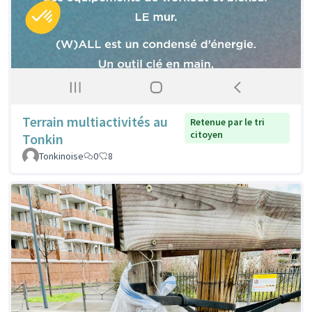
Terrain multiactivités au
Retenue par le tri
citoyen
Tonkin
Tonkinoise
0
8