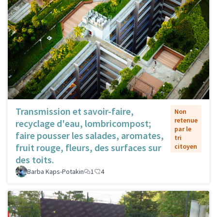
Transmission et savoir-faire,
Non
retenue
recyclage d'eau, lombricompost;
par le
faire pousser les salades, aromates,
tri
fruit rouge, fleurs, des surfaces sur
citoyen
des toits.
Barba Kaps-Potakin
1
4