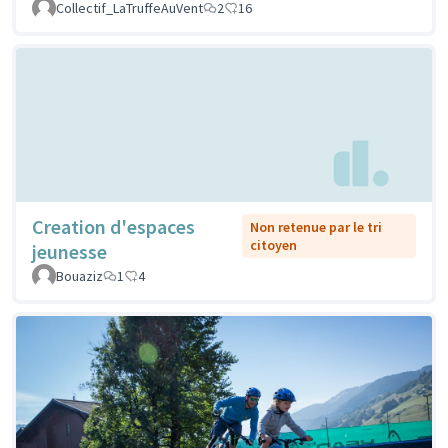
Collectif_LaTruffeAuVent
2
16
Creation d'espaces
Non retenue par le tri
citoyen
jeunesse
Bouaziz
1
4