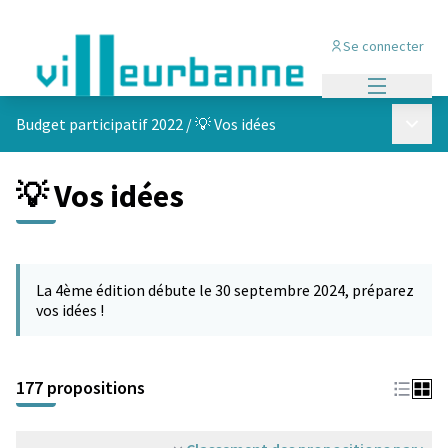
Se connecter
Menu princi
Menu p
Budget participatif 2022
/
💡 Vos idées
💡 Vos idées
Passer la carte
Leaflet
|
©
OpenStreetMap
contributors
L'élément suivant est une carte qui présente les éléments de cet
+
La 4ème édition débute le 30 septembre 2024, préparez
−
vos idées !
177 propositions