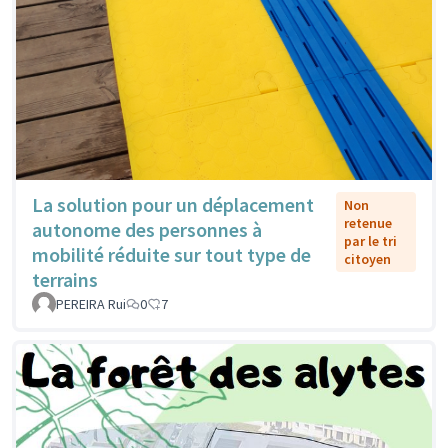
La solution pour un déplacement
Non
retenue
autonome des personnes à
par le tri
mobilité réduite sur tout type de
citoyen
terrains
PEREIRA Rui
0
7