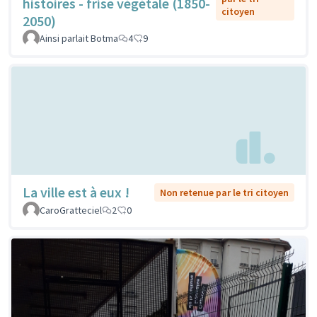
histoires - frise végétale (1850-
citoyen
2050)
Ainsi parlait Botma
4
9
La ville est à eux !
Non retenue par le tri citoyen
CaroGratteciel
2
0