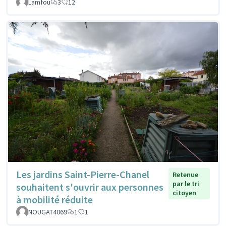
Lamfou
3
12
Les jardins Saint-Pierre-Chanel
Retenue
par le tri
souhaitent s'ouvrir aux personnes
citoyen
à mobilité réduite
NOUGAT4069
1
1