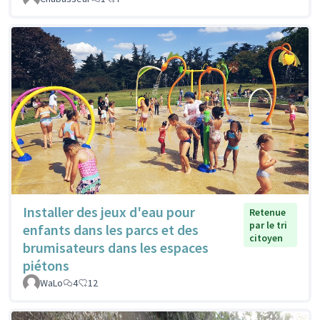
Installer des jeux d'eau pour
Retenue
par le tri
enfants dans les parcs et des
citoyen
brumisateurs dans les espaces
piétons
WaLo
4
12