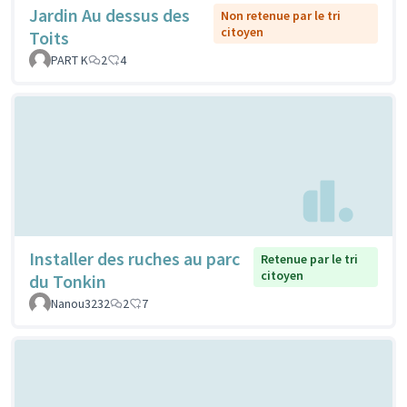
Jardin Au dessus des
Non retenue par le tri
citoyen
Toits
PART K
2
4
Installer des ruches au parc
Retenue par le tri
citoyen
du Tonkin
Nanou3232
2
7