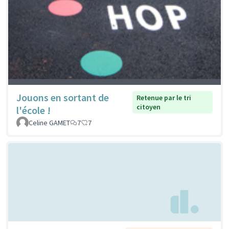
Jouons en sortant de
Retenue par le tri
citoyen
l'école !
Celine GAMET
7
7