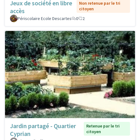
Jeux de société en libre
Non retenue par le tri
citoyen
accès
Périscolaire Ecole Descartes
0
2
Jardin partagé - Quartier
Retenue par le tri
citoyen
Cyprian