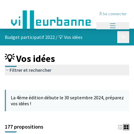
Se connecter
Menu princi
Menu p
Budget participatif 2022
/
💡 Vos idées
💡 Vos idées
Filtrer et rechercher
Passer la carte
Leaflet
|
©
OpenStreetMap
contributors
L'élément suivant est une carte qui présente les éléments de cet
+
La 4ème édition débute le 30 septembre 2024, préparez
−
vos idées !
177 propositions