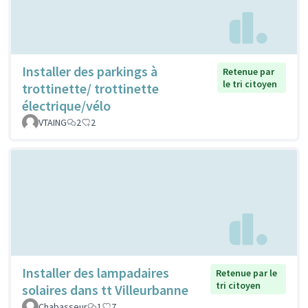
Installer des parkings à
Retenue par
le tri citoyen
trottinette/ trottinette
électrique/vélo
VTAING
2
2
Installer des lampadaires
Retenue par le
tri citoyen
solaires dans tt Villeurbanne
Chabasseur
1
7