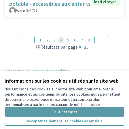
le tri citoyen
potable - accessibles aux enfants
WaLo
3
7
1
2
3
4
5
6
7
8
Résultats par page :
25
Voir toutes les propositions retirées
Informations sur les cookies utilisés sur le site web
Nous utilisons des cookies sur notre site Web pour améliorer la
Conditions d'utilisation
performance et les contenus du site. Les cookies nous permettent
Paramètres des cookies
de fournir une expérience utilisateur et un contenu plus
Participez Villeurbanne sur X
Participez Villeurbanne sur Facebook
Participez Villeurbanne sur Instagram
Participez Villeurbanne sur YouTube
personnalisés à partir de nos canaux de médias sociaux.
(Lien externe)
(Lien externe)
(Lien externe)
(Lien externe)
Tout accepter
Accepter seulement les cookies essentiels
Licence Cre
(Lien extern