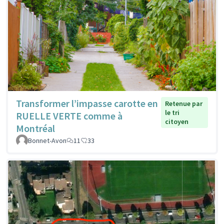
Transformer l’impasse carotte en
Retenue par
le tri
RUELLE VERTE comme à
citoyen
Montréal
Bonnet-Avon
11
33