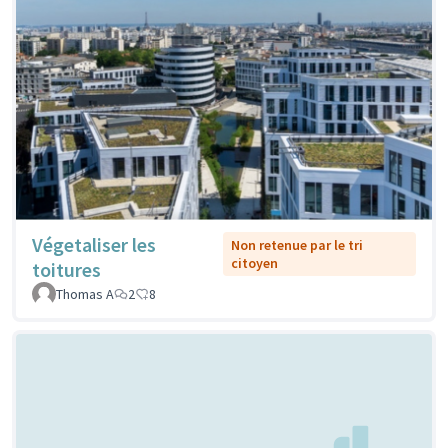
Végetaliser les
Non retenue par le tri
citoyen
toitures
Thomas A
2
8