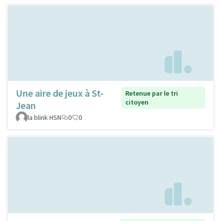
Une aire de jeux à St-
Retenue par le tri
citoyen
Jean
la blink HSN
0
0