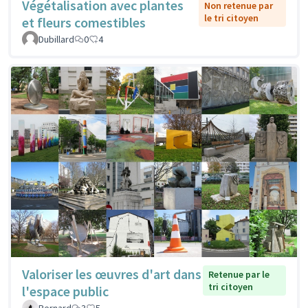
Végétalisation avec plantes
Non retenue par
le tri citoyen
et fleurs comestibles
Dubillard
0
4
Valoriser les œuvres d'art dans
Retenue par le
tri citoyen
l'espace public
Bernard
3
5