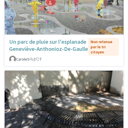
Un parc de pluie sur l'esplanade
Non retenue
par le tri
Geneviève-Anthonioz-De-Gaulle
citoyen
CaroleS
2
7