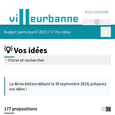
Se connecter
Menu princi
Menu p
Budget participatif 2022
/
💡 Vos idées
💡 Vos idées
Filtrer et rechercher
Passer la carte
Leaflet
|
©
OpenStreetMap
contributors
L'élément suivant est une carte qui présente les éléments de cet
+
La 4ème édition débute le 30 septembre 2024, préparez
−
vos idées !
177 propositions