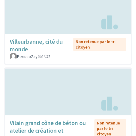
Villeurbanne, cité du
Non retenue par le tri
citoyen
monde
PeriscoZay
1
2
Vilain grand cône de béton ou
Non retenue
par le tri
atelier de création et
citoyen