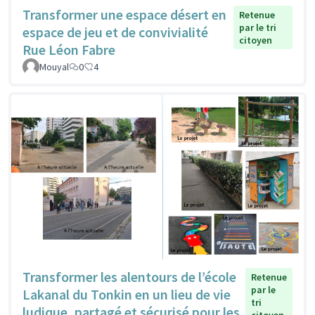
Transformer une espace désert en
Retenue
par le tri
espace de jeu et de convivialité
citoyen
Rue Léon Fabre
Mouyal
0
4
Transformer les alentours de l’école
Retenue
par le
Lakanal du Tonkin en un lieu de vie
tri
ludique, partagé et sécurisé pour les
citoyen