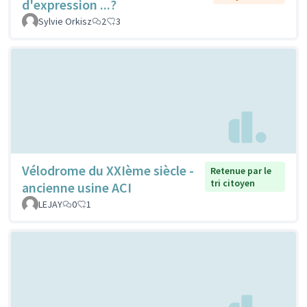
d'expression ...?
Sylvie Orkisz
2
3
Vélodrome du XXIème siècle -
Retenue par le
tri citoyen
ancienne usine ACI
LEJAY
0
1