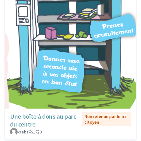
Une boîte à dons au parc
Non retenue par le tri
citoyen
du centre
krebs
1
9