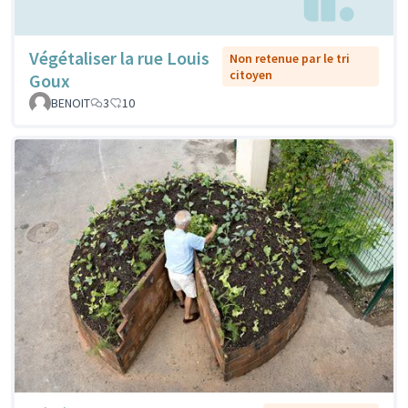
Végétaliser la rue Louis
Non retenue par le tri
citoyen
Goux
BENOIT
3
10