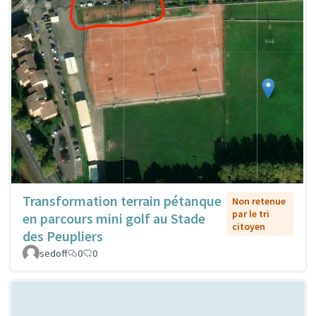
Transformation terrain pétanque
Non retenue
par le tri
en parcours mini golf au Stade
citoyen
des Peupliers
sedoff
0
0