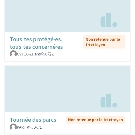
Tous·tes protégé·es,
Non retenue par le
tri citoyen
tous·tes concerné·es
CVJ 16-21 ans
0
2
Tournée des parcs
Non retenue par le tri citoyen
PART K
0
1