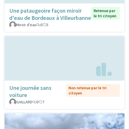
Une pataugeoire façon miroir
Retenue par
le tri citoyen
d'eau de Bordeaux à Villeurbanne
Miroir d'eau
0
5
Une journée sans
Non retenue par le tri
citoyen
voiture
GAILLARD
0
7