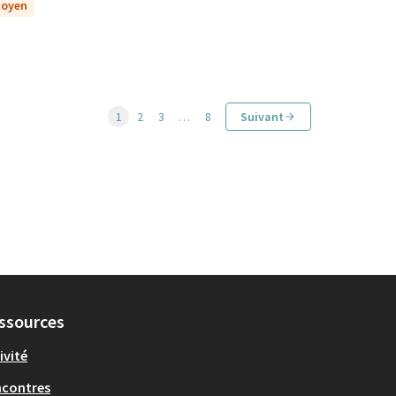
itoyen
1
2
3
…
8
Suivant
ssources
ivité
ncontres