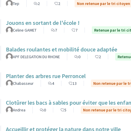
Tep
2
2
Non retenue par le tri citoyen
Jouons en sortant de l'école !
Celine GAMET
7
7
Retenue par le tri c
Balades roulantes et mobilité douce adaptée
APF DELEGATION DU RHONE
0
2
Retenue
Planter des arbres rue Perroncel
Chabasseur
4
13
Non retenue par le tr
Clotûrer les bacs à sables pour éviter que les enfa
Andrea
0
5
Non retenue par le tri cito
Accueillir et protéger la nature dans notre ville