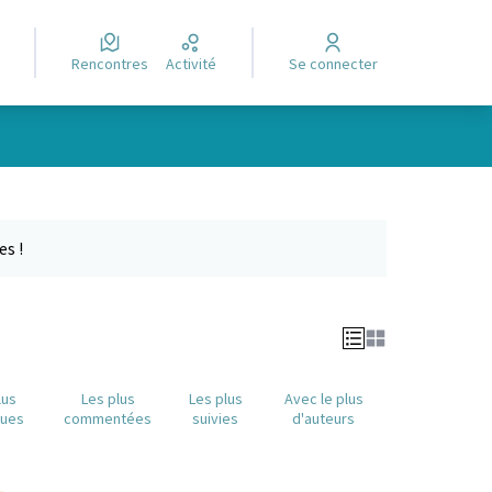
Rencontres
Activité
Se connecter
Leaflet
|
©
OpenStreetMap
contributors
e des points de carte. L'élément peut être utilisé avec un lecteur
es !
lus
Les plus
Les plus
Avec le plus
nues
commentées
suivies
d'auteurs