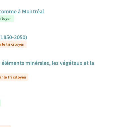
 comme à Montréal
citoyen
 (1850-2050)
 le tri citoyen
s éléments minérales, les végétaux et la
r le tri citoyen