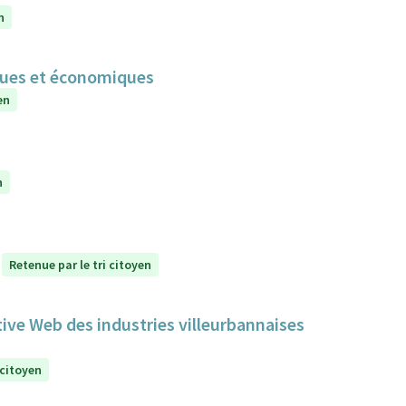
n
iques et économiques
en
n
Retenue par le tri citoyen
tive Web des industries villeurbannaises
 citoyen