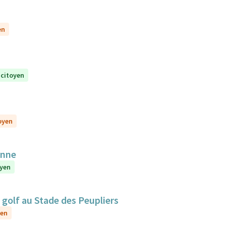
en
 citoyen
toyen
anne
oyen
golf au Stade des Peupliers
yen