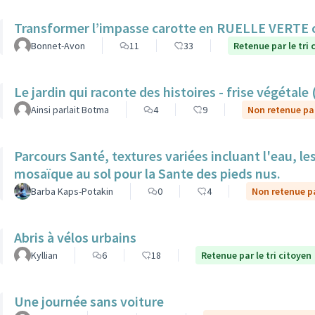
Transformer l’impasse carotte en RUELLE VERTE
Bonnet-Avon
11
33
Retenue par le tri 
Le jardin qui raconte des histoires - frise végétale
Ainsi parlait Botma
4
9
Non retenue par
Parcours Santé, textures variées incluant l'eau, le
mosaïque au sol pour la Sante des pieds nus.
Barba Kaps-Potakin
0
4
Non retenue pa
Abris à vélos urbains
Kyllian
6
18
Retenue par le tri citoyen
Une journée sans voiture