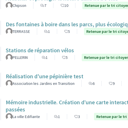
Chipson
7
10
Retenue par le tri citoye
Des fontaines à boire dans les parcs, plus écolog
TERRASSE
1
5
Retenue par le tri citoy
Stations de réparation vélos
PELLERIN
1
5
Retenue par le tri citoye
Réalisation d'une pépinière test
Association les Jardins en Transition
6
9
Mémoire industrielle. Création d’une carte interac
passées
La ville Edifiante
1
3
Retenue par le tri