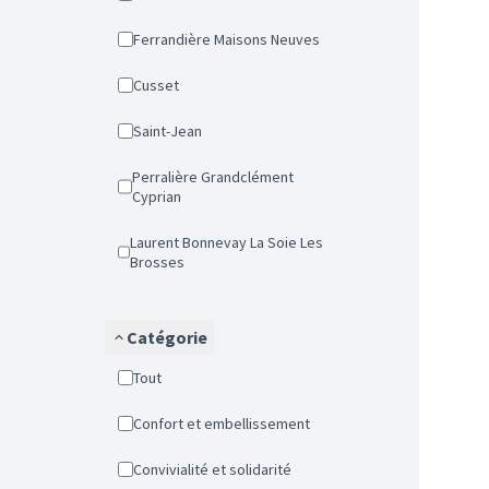
Ferrandière Maisons Neuves
Cusset
Saint-Jean
Perralière Grandclément
Cyprian
Laurent Bonnevay La Soie Les
Brosses
Catégorie
Tout
Confort et embellissement
Convivialité et solidarité