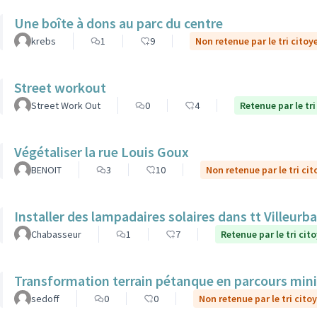
Une boîte à dons au parc du centre
krebs
1
9
Non retenue par le tri citoy
Street workout
Street Work Out
0
4
Retenue par le tri
Végétaliser la rue Louis Goux
BENOIT
3
10
Non retenue par le tri ci
Installer des lampadaires solaires dans tt Villeurb
Chabasseur
1
7
Retenue par le tri cit
Transformation terrain pétanque en parcours mini 
sedoff
0
0
Non retenue par le tri cito