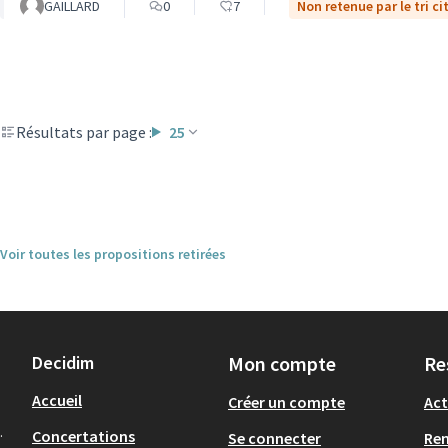
GAILLARD
0
7
Non retenue par le tri c
Résultats par page :
25
Voir toutes les propositions retirées
Decidim
Mon compte
Re
Accueil
Créer un compte
Act
.
Concertations
Se connecter
Re