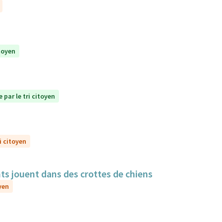
itoyen
 par le tri citoyen
i citoyen
nts jouent dans des crottes de chiens
yen