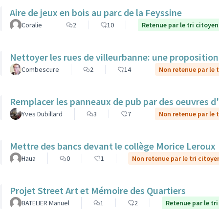
Aire de jeux en bois au parc de la Feyssine
Coralie
2
10
Retenue par le tri citoyen
Nettoyer les rues de villeurbanne: une propositio
Combescure
2
14
Non retenue par le t
Remplacer les panneaux de pub par des oeuvres d'ar
Yves Dubillard
3
7
Non retenue par le t
Mettre des bancs devant le collège Morice Leroux
Haua
0
1
Non retenue par le tri citoye
Projet Street Art et Mémoire des Quartiers
BATELIER Manuel
1
2
Retenue par le tri