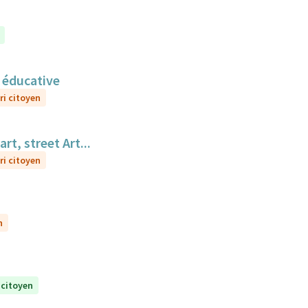
n éducative
ri citoyen
t, street Art...
ri citoyen
n
 citoyen