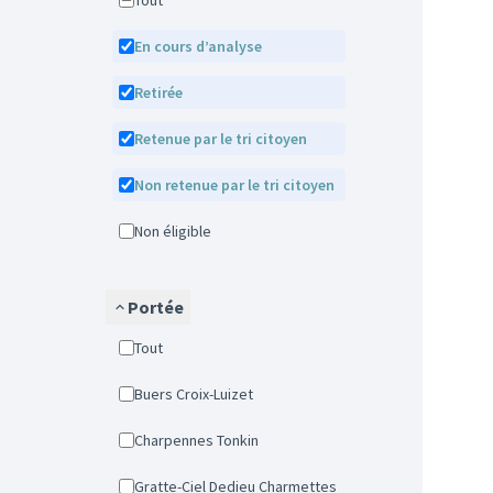
Tout
En cours d’analyse
Retirée
Retenue par le tri citoyen
Non retenue par le tri citoyen
Non éligible
Portée
Tout
Buers Croix-Luizet
Charpennes Tonkin
Gratte-Ciel Dedieu Charmettes