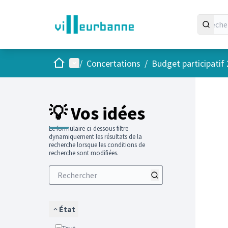
Accueil
Menu principal
/
Concertations
/
Budget participatif
Passer
L'élément
+
−
💡 Vos idées
Le formulaire ci-dessous filtre
dynamiquement les résultats de la
recherche lorsque les conditions de
recherche sont modifiées.
État