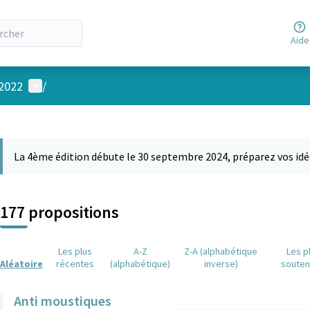
Aide
Menu utilisateur
 2022
/
 la carte
 suivant est une carte qui présente les éléments de cette page comm
La 4ème édition débute le 30 septembre 2024, préparez vos idé
177 propositions
Les plus
A-Z
Z-A (alphabétique
Les p
Aléatoire
récentes
(alphabétique)
inverse)
soute
Anti moustiques