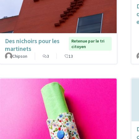
Des nichoirs pour les
Retenue par le tri
citoyen
martinets
Chipson
3
13