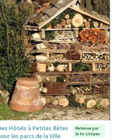
Des Hôtels à Petites Bêtes
Retenue par
le tri citoyen
our les parcs de la Ville