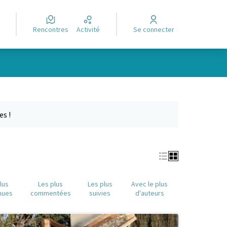
Rencontres
Activité
Se connecter
Leaflet
|
©
OpenStreetMap
contributors
e des points de carte. L'élément peut être utilisé avec un lecteur
es !
lus
Les plus
Les plus
Avec le plus
nues
commentées
suivies
d'auteurs