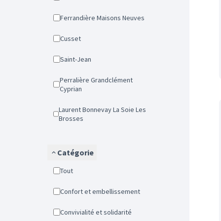
Ferrandière Maisons Neuves
Cusset
Saint-Jean
Perralière Grandclément
Cyprian
Laurent Bonnevay La Soie Les
Brosses
Catégorie
Tout
Confort et embellissement
Convivialité et solidarité