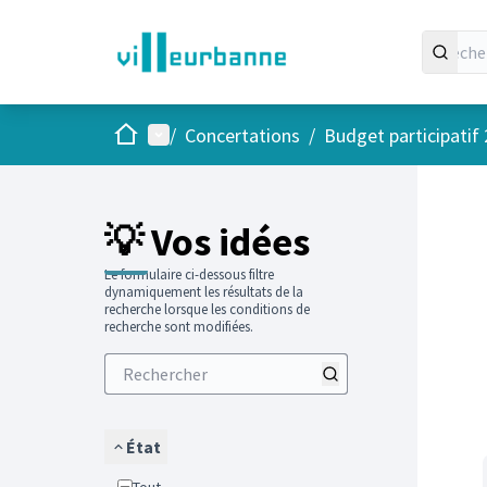
Accueil
Menu principal
/
Concertations
/
Budget participatif
Passer
L'élément
+
−
💡 Vos idées
Le formulaire ci-dessous filtre
dynamiquement les résultats de la
recherche lorsque les conditions de
recherche sont modifiées.
État