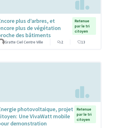
Encore plus d’arbres, et
Retenue
par le tri
encore plus de végétation
citoyen
proche des bâtiments
Gratte Ciel Centre Ville
2
13
Energie photovoltaique, projet
Retenue
par le tri
citoyen: Une VivaWatt mobile
citoyen
pour demonstration