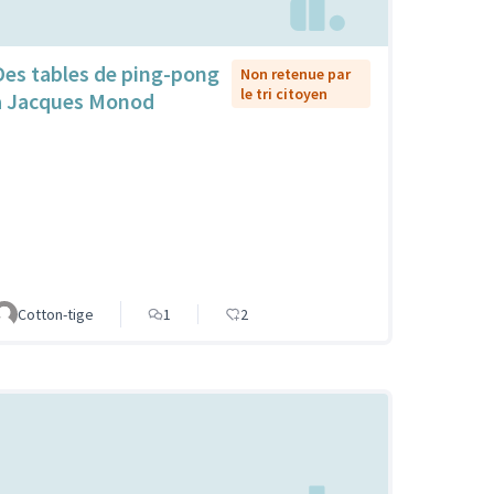
Des tables de ping-pong
Non retenue par
le tri citoyen
à Jacques Monod
Cotton-tige
1
2