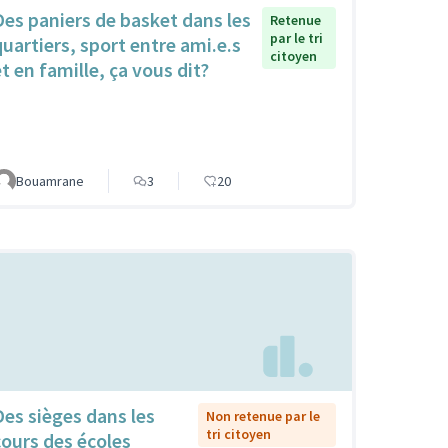
Des paniers de basket dans les
Retenue
par le tri
quartiers, sport entre ami.e.s
citoyen
et en famille, ça vous dit?
Bouamrane
3
20
Des sièges dans les
Non retenue par le
tri citoyen
cours des écoles