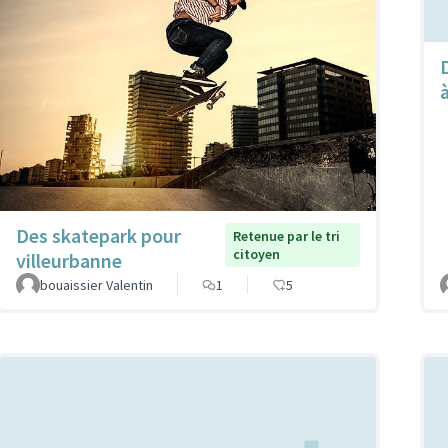
Des skatepark pour
Retenue par le tri
citoyen
villeurbanne
bouaissier Valentin
1
5