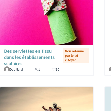
Des serviettes en tissu
Non retenue
par le tri
dans les établissements
citoyen
scolaires
Dubillard
1
10