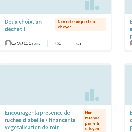
Deux choix, un
Non retenue par le tri
citoyen
déchet !
Le CVJ 11-15 ans
1
3
Encourager la presence de
Non
retenue
ruches d'abeille / financer la
par le tri
vegetalisation de toit
citoyen