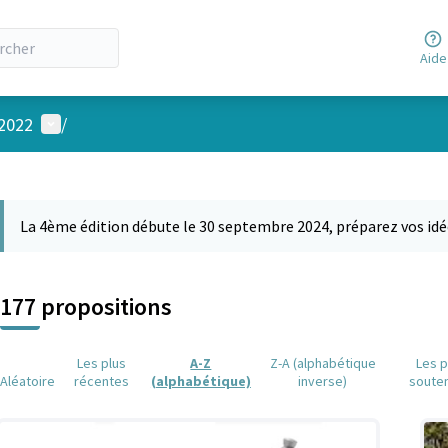
Aide
Menu utilisateur
 2022
/
 la carte
 suivant est une carte qui présente les éléments de cette page comm
La 4ème édition débute le 30 septembre 2024, préparez vos idé
177 propositions
Les plus
A-Z
Z-A (alphabétique
Les p
Aléatoire
récentes
(alphabétique)
inverse)
soute