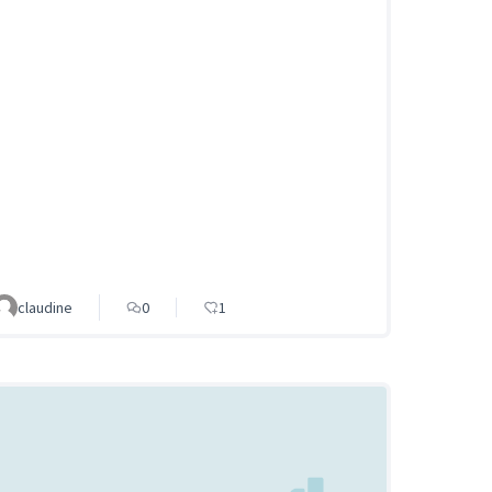
claudine
0
1