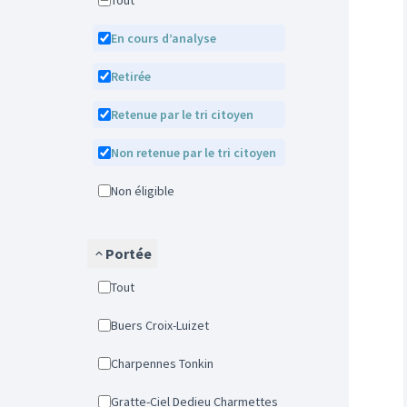
Tout
En cours d’analyse
Retirée
Retenue par le tri citoyen
Non retenue par le tri citoyen
Non éligible
Portée
Tout
Buers Croix-Luizet
Charpennes Tonkin
Gratte-Ciel Dedieu Charmettes