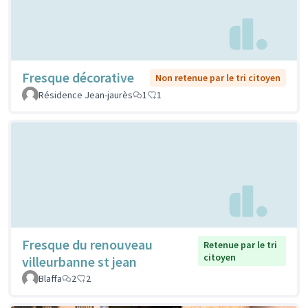
Fresque décorative
Non retenue par le tri citoyen
Résidence Jean-jaurès
1
1
Fresque du renouveau
Retenue par le tri
citoyen
villeurbanne st jean
Blaffa
2
2