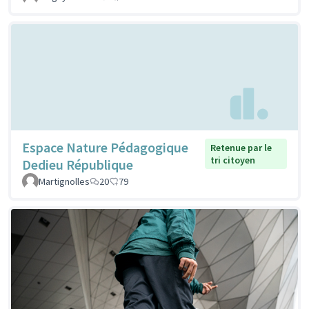
Espace Nature Pédagogique
Retenue par le
tri citoyen
Dedieu République
Martignolles
20
79