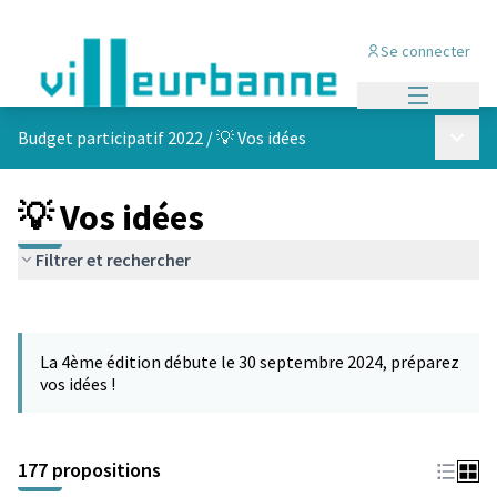
Se connecter
Menu princi
Menu p
Budget participatif 2022
/
💡 Vos idées
💡 Vos idées
Filtrer et rechercher
Passer la carte
Leaflet
|
©
OpenStreetMap
contributors
L'élément suivant est une carte qui présente les éléments de cet
+
La 4ème édition débute le 30 septembre 2024, préparez
−
vos idées !
177 propositions