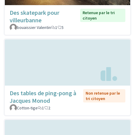
Des skatepark pour
Retenue par le tri
citoyen
villeurbanne
bouaissier Valentin
1
5
Des tables de ping-pong à
Non retenue par le
tri citoyen
Jacques Monod
Cotton-tige
1
2