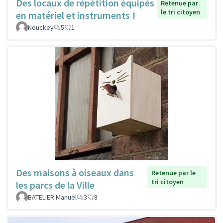
Des locaux de répétition équipés
Retenue par
le tri citoyen
en matériel et instruments !
Nouckey
5
1
Des maisons à oiseaux dans
Retenue par le
tri citoyen
les parcs de la Ville
BATELIER Manuel
3
8