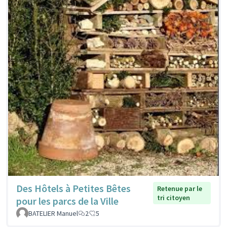
Des Hôtels à Petites Bêtes
Retenue par le
tri citoyen
pour les parcs de la Ville
BATELIER Manuel
2
5