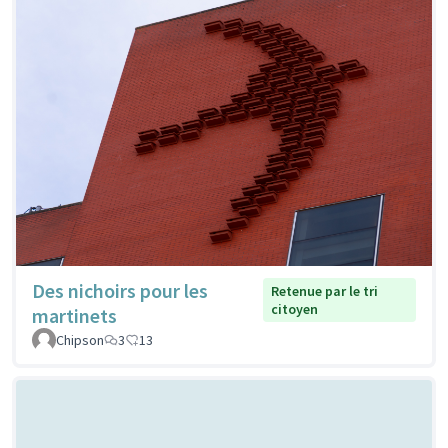
Des nichoirs pour les
Retenue par le tri
citoyen
martinets
Chipson
3
13