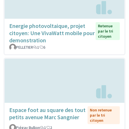
Energie photovoltaique, projet
Retenue
par le tri
citoyen: Une VivaWatt mobile pour
citoyen
demonstration
PELLETIER
1
6
Espace foot au square des tout
Non retenue
par le tri
petits avenue Marc Sangnier
citoyen
Piégay Bullion
1
2