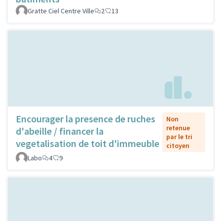
Gratte Ciel Centre Ville
2
13
Encourager la presence de ruches
Non
retenue
d'abeille / financer la
par le tri
vegetalisation de toit d'immeuble
citoyen
Labo
4
9