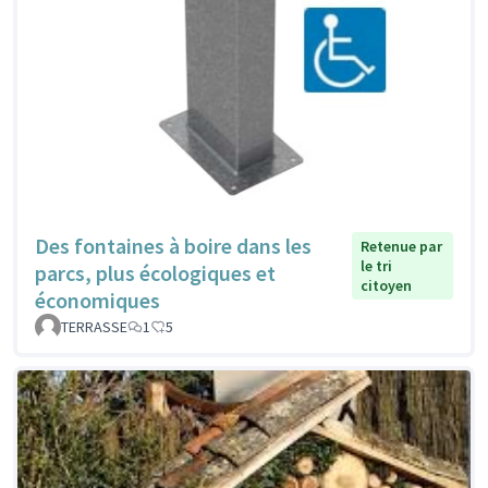
Des fontaines à boire dans les
Retenue par
le tri
parcs, plus écologiques et
citoyen
économiques
TERRASSE
1
5