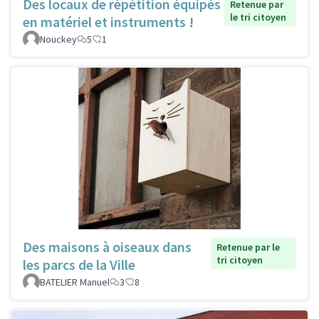
Des locaux de répétition équipés
Retenue par
le tri citoyen
en matériel et instruments !
Nouckey
5
1
Des maisons à oiseaux dans
Retenue par le
tri citoyen
les parcs de la Ville
BATELIER Manuel
3
8