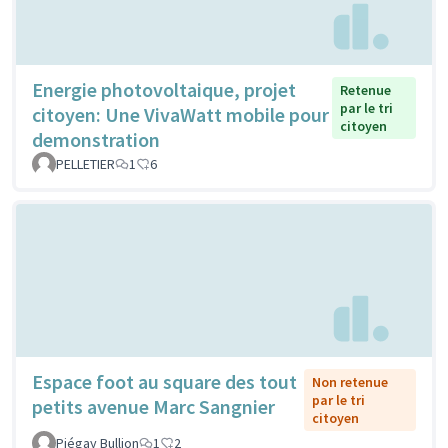
Energie photovoltaique, projet
Retenue
par le tri
citoyen: Une VivaWatt mobile pour
citoyen
demonstration
PELLETIER
1
6
Espace foot au square des tout
Non retenue
par le tri
petits avenue Marc Sangnier
citoyen
Piégay Bullion
1
2