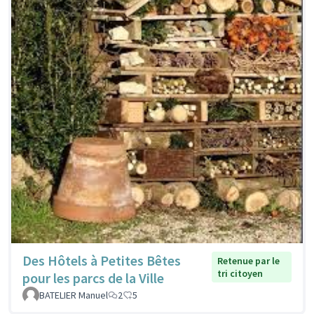
Des Hôtels à Petites Bêtes
Retenue par le
tri citoyen
pour les parcs de la Ville
BATELIER Manuel
2
5