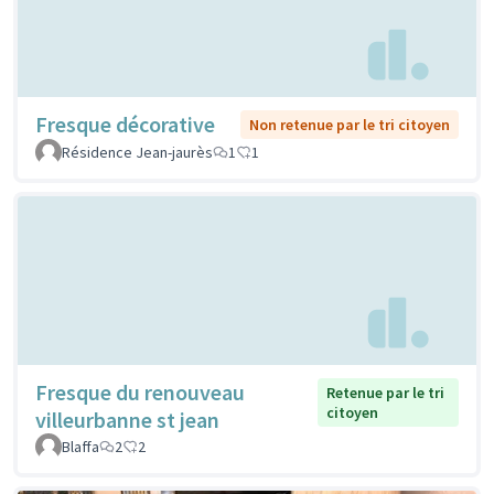
Fresque décorative
Non retenue par le tri citoyen
Résidence Jean-jaurès
1
1
Fresque du renouveau
Retenue par le tri
citoyen
villeurbanne st jean
Blaffa
2
2