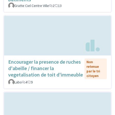
Gratte Ciel Centre Ville
2
13
Encourager la presence de ruches
Non
retenue
d'abeille / financer la
par le tri
vegetalisation de toit d'immeuble
citoyen
Labo
4
9