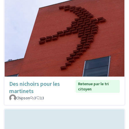
Des nichoirs pour les
Retenue par le tri
citoyen
martinets
Chipson
3
13