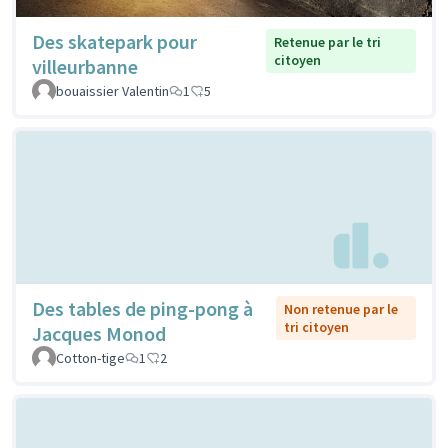
Des skatepark pour
Retenue par le tri
citoyen
villeurbanne
bouaissier Valentin
1
5
Des tables de ping-pong à
Non retenue par le
tri citoyen
Jacques Monod
Cotton-tige
1
2