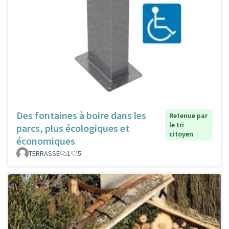
Des fontaines à boire dans les
Retenue par
le tri
parcs, plus écologiques et
citoyen
économiques
TERRASSE
1
5