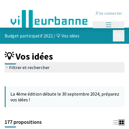
Se connecter
Menu princi
Menu p
Budget participatif 2022
/
💡 Vos idées
💡 Vos idées
Filtrer et rechercher
Passer la carte
Leaflet
|
©
OpenStreetMap
contributors
L'élément suivant est une carte qui présente les éléments de cet
+
La 4ème édition débute le 30 septembre 2024, préparez
−
vos idées !
177 propositions