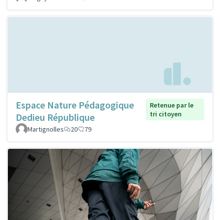
Espace Nature Pédagogique
Retenue par le
tri citoyen
Dedieu République
Martignolles
20
79