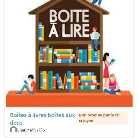
Boîtes à livres boîtes aux
Non retenue par le tri
citoyen
dons
Charline
7
5