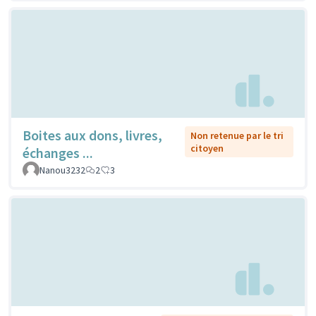
Boites aux dons, livres,
Non retenue par le tri
citoyen
échanges ...
Nanou3232
2
3