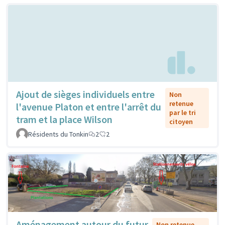
Ajout de sièges individuels entre
Non
retenue
l'avenue Platon et entre l'arrêt du
par le tri
tram et la place Wilson
citoyen
Résidents du Tonkin
2
2
Aménagement autour du futur
Non retenue