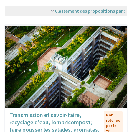
Classement des propositions par :
Transmission et savoir-faire,
Non
retenue
recyclage d'eau, lombricompost;
par le
faire pousser les salades, aromates,
tri