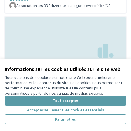
Association les 3D "diversité dialogue devenir"
4
8
Creation d'espaces
Informations sur les cookies utilisés sur le site web
Non retenue par le tri
citoyen
jeunesse
Nous utilisons des cookies sur notre site Web pour améliorer la
performance et les contenus du site. Les cookies nous permettent
Bouaziz
1
4
de fournir une expérience utilisateur et un contenu plus
personnalisés à partir de nos canaux de médias sociaux.
Tout accepter
Accepter seulement les cookies essentiels
Paramètres