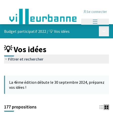
Se connecter
Menu princi
Menu p
Budget participatif 2022
/
💡 Vos idées
💡 Vos idées
Filtrer et rechercher
Passer la carte
Leaflet
|
©
OpenStreetMap
contributors
L'élément suivant est une carte qui présente les éléments de cet
+
La 4ème édition débute le 30 septembre 2024, préparez
−
vos idées !
177 propositions