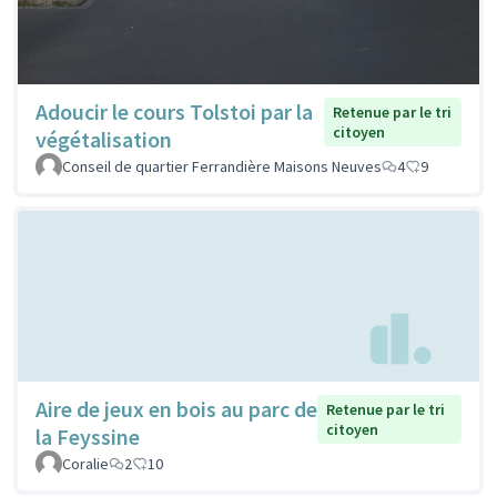
Adoucir le cours Tolstoi par la
Retenue par le tri
citoyen
végétalisation
Conseil de quartier Ferrandière Maisons Neuves
4
9
Aire de jeux en bois au parc de
Retenue par le tri
citoyen
la Feyssine
Coralie
2
10