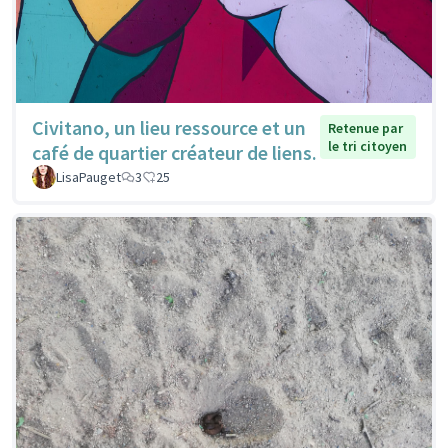
Civitano, un lieu ressource et un
Retenue par
le tri citoyen
café de quartier créateur de liens.
LisaPauget
3
25