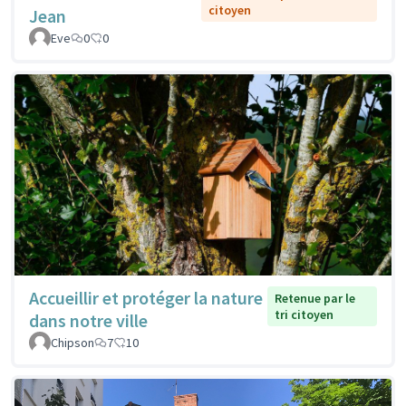
citoyen
Jean
Eve
0
0
Accueillir et protéger la nature
Retenue par le
tri citoyen
dans notre ville
Chipson
7
10