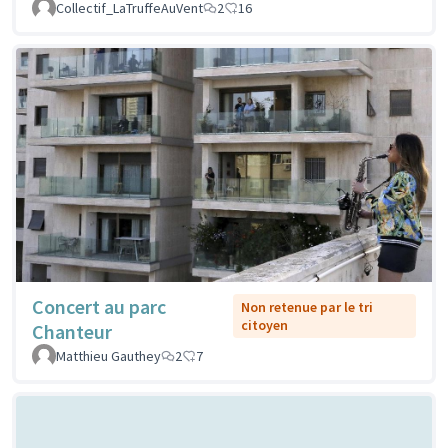
Collectif_LaTruffeAuVent
2
16
Concert au parc
Non retenue par le tri
citoyen
Chanteur
Matthieu Gauthey
2
7