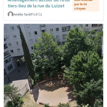
par le tri
tiers-lieu de la rue du Luizet
citoyen
Amélie Tardif
3
1