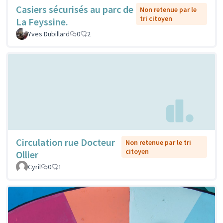
Casiers sécurisés au parc de
Non retenue par le
tri citoyen
La Feyssine.
Yves Dubillard
0
2
Circulation rue Docteur
Non retenue par le tri
citoyen
Ollier
Cyril
0
1