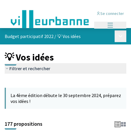
Se connecter
Menu princi
Menu p
Budget participatif 2022
/
💡 Vos idées
💡 Vos idées
Filtrer et rechercher
Passer la carte
Leaflet
|
©
OpenStreetMap
contributors
L'élément suivant est une carte qui présente les éléments de cet
+
La 4ème édition débute le 30 septembre 2024, préparez
−
vos idées !
177 propositions