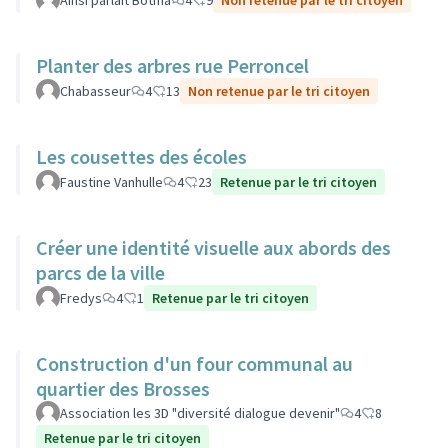
Ainsi parlait Botma
4
9
Non retenue par le tri citoyen
Planter des arbres rue Perroncel
Chabasseur
4
13
Non retenue par le tri citoyen
Les cousettes des écoles
Faustine Vanhulle
4
23
Retenue par le tri citoyen
Créer une identité visuelle aux abords des
parcs de la ville
Fredys
4
1
Retenue par le tri citoyen
Construction d'un four communal au
quartier des Brosses
Association les 3D "diversité dialogue devenir"
4
8
Retenue par le tri citoyen