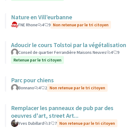
Nature en Vill’eurbanne
FNE Rhone
4
9
Non retenue par le tri citoyen
Adoucir le cours Tolstoi par la végétalisation
Conseil de quartier Ferrandière Maisons Neuves
4
9
Retenue par le tri citoyen
Parc pour chiens
Bonnano
4
2
Non retenue par le tri citoyen
Remplacer les panneaux de pub par des
oeuvres d'art, street Art...
Yves Dubillard
3
7
Non retenue par le tri citoyen