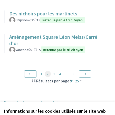
Des nichoirs pour les martinets
Chipson
3
13
Retenue par le tri citoyen
Aménagement Square Léon Meiss/Carré
d'or
Vanessa
3
15
Retenue par le tri citoyen
1
2
3
4
…
8
Résultats par page :
25
Voir toutes les propositions retirées
Informations sur les cookies utilisés sur le site web