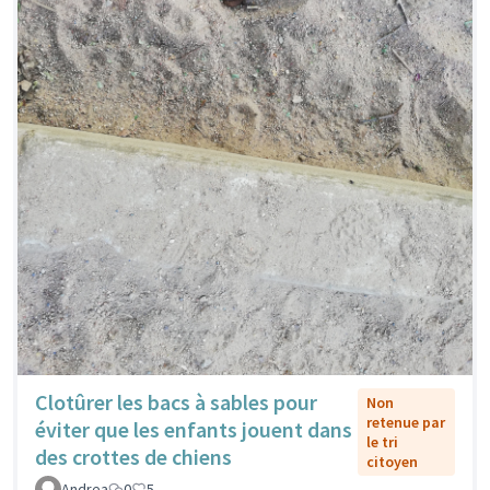
Clotûrer les bacs à sables pour
Non
retenue par
éviter que les enfants jouent dans
le tri
des crottes de chiens
citoyen
Andrea
0
5