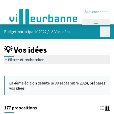
Se connecter
Menu princi
Menu p
Budget participatif 2022
/
💡 Vos idées
💡 Vos idées
Filtrer et rechercher
Passer la carte
Leaflet
|
©
OpenStreetMap
contributors
L'élément suivant est une carte qui présente les éléments de cet
+
La 4ème édition débute le 30 septembre 2024, préparez
−
vos idées !
177 propositions