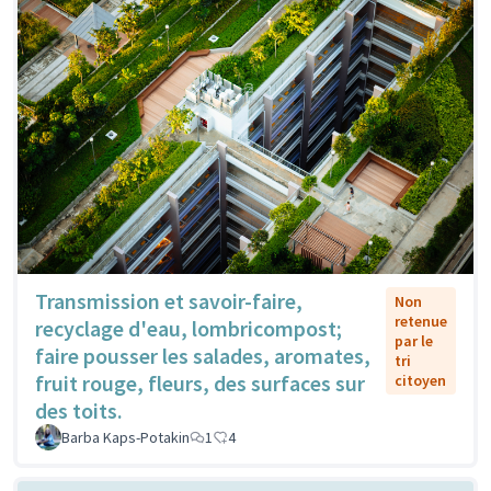
Transmission et savoir-faire,
Non
retenue
recyclage d'eau, lombricompost;
par le
faire pousser les salades, aromates,
tri
fruit rouge, fleurs, des surfaces sur
citoyen
des toits.
Barba Kaps-Potakin
1
4