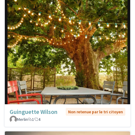
Guinguette Wilson
Non retenue par le tri citoyen
Merlin
1
4