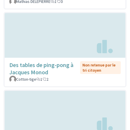
Mathias DELEPIERRE
1
0
Des tables de ping-pong à
Non retenue par le
tri citoyen
Jacques Monod
Cotton-tige
1
2