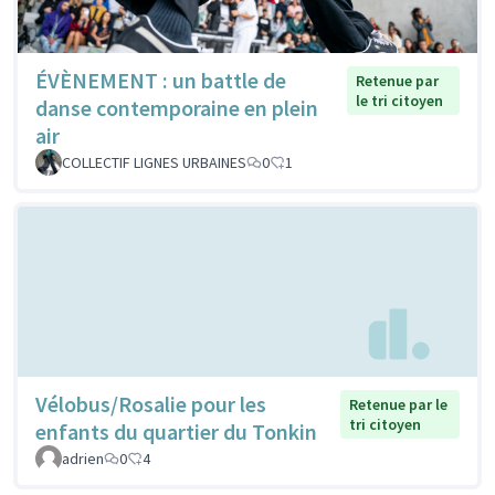
ÉVÈNEMENT : un battle de
Retenue par
le tri citoyen
danse contemporaine en plein
air
COLLECTIF LIGNES URBAINES
0
1
Vélobus/Rosalie pour les
Retenue par le
tri citoyen
enfants du quartier du Tonkin
adrien
0
4