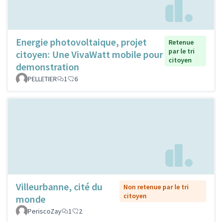
Energie photovoltaique, projet
Retenue
par le tri
citoyen: Une VivaWatt mobile pour
citoyen
demonstration
PELLETIER
1
6
Villeurbanne, cité du
Non retenue par le tri
citoyen
monde
PeriscoZay
1
2