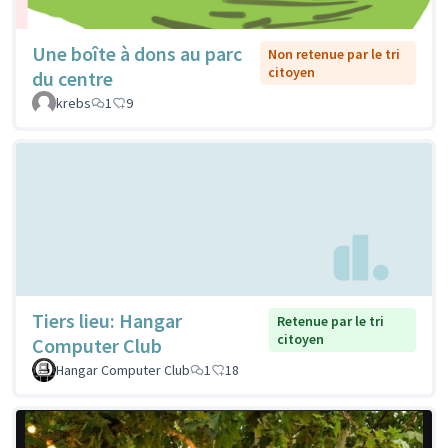
Une boîte à dons au parc
Non retenue par le tri
citoyen
du centre
krebs
1
9
Tiers lieu: Hangar
Retenue par le tri
citoyen
Computer Club
Hangar Computer Club
1
18