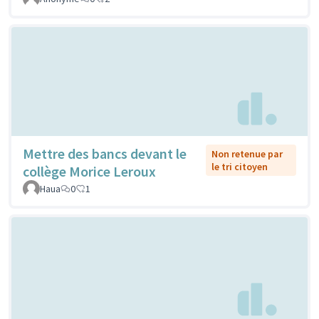
Mettre des bancs devant le
Non retenue par
le tri citoyen
collège Morice Leroux
Haua
0
1