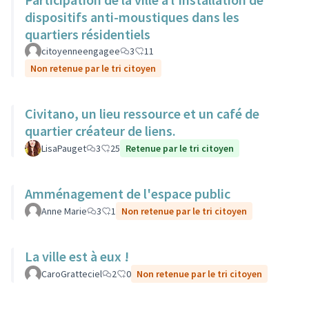
dispositifs anti-moustiques dans les
quartiers résidentiels
citoyenneengagee
3
11
Non retenue par le tri citoyen
Civitano, un lieu ressource et un café de
quartier créateur de liens.
LisaPauget
3
25
Retenue par le tri citoyen
Amménagement de l'espace public
Anne Marie
3
1
Non retenue par le tri citoyen
La ville est à eux !
CaroGratteciel
2
0
Non retenue par le tri citoyen