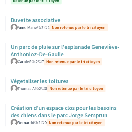
Retenue par le tri citoyen
Buvette associative
Anne Marie
2
2
Non retenue par le tri citoyen
Un parc de pluie sur l'esplanade Geneviève-
Anthonioz-De-Gaulle
CaroleS
2
7
Non retenue par le tri citoyen
Végetaliser les toitures
Thomas A
2
8
Non retenue par le tri citoyen
Création d'un espace clos pour les besoins
des chiens dans le parc Jorge Semprun
Bernardd
2
0
Non retenue par le tri citoyen