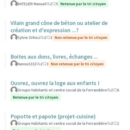
BATELIER Manuel
2
5
Retenue par le tri citoyen
Vilain grand cône de béton ou atelier de
création et d'expression ...?
Sylvie Orkisz
2
3
Non retenue par le tri citoyen
Boites aux dons, livres, échanges ...
Nanou3232
2
3
Non retenue par le tri citoyen
Ouvrez, ouvrez la loge aux enfants !
Groupe Habitants et centre social de la Ferrandière
2
6
Retenue par le tri citoyen
Popotte et papote (projet-cuisine)
Groupe Habitants et centre social de la Ferrandière
2
2