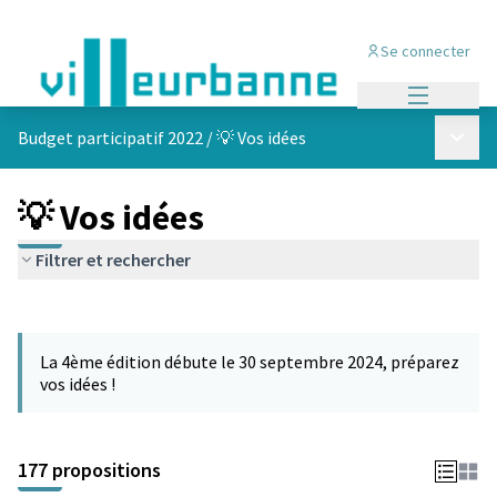
Se connecter
Menu princi
Menu p
Budget participatif 2022
/
💡 Vos idées
💡 Vos idées
Filtrer et rechercher
Passer la carte
Leaflet
|
©
OpenStreetMap
contributors
L'élément suivant est une carte qui présente les éléments de cet
+
La 4ème édition débute le 30 septembre 2024, préparez
−
vos idées !
177 propositions