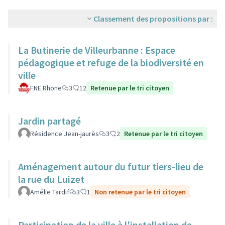
Classement des propositions par :
La Butinerie de Villeurbanne : Espace
pédagogique et refuge de la biodiversité en
ville
FNE Rhone
3
12
Retenue par le tri citoyen
Jardin partagé
Résidence Jean-jaurès
3
2
Retenue par le tri citoyen
Aménagement autour du futur tiers-lieu de
la rue du Luizet
Amélie Tardif
3
1
Non retenue par le tri citoyen
Participation de la ville à l'installation de