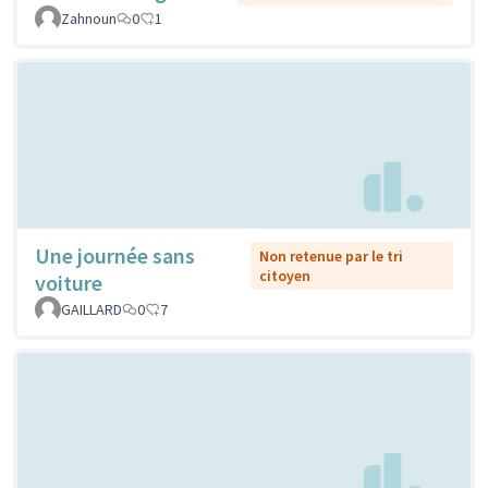
Zahnoun
0
1
Une journée sans
Non retenue par le tri
citoyen
voiture
GAILLARD
0
7