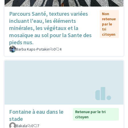
Parcours Santé, textures variées
Non
retenue
incluant l'eau, les éléments
par le
minérales, les végétaux et la
tri
mosaïque au sol pour la Sante des
citoyen
pieds nus.
Barba Kaps-Potakin
0
4
Fontaine à eau dans le
Retenue par le tri
citoyen
stade
Bakala
0
7