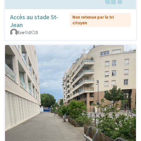
Accès au stade St-
Non retenue par le tri
citoyen
Jean
Eve
0
0