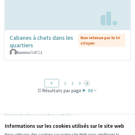
Cabanes à chats dans les
Non retenue par le tri
citoyen
quartiers
Nanimu
0
1
1
2
3
4
Résultats par page :
50
Voir toutes les propositions retirées
Informations sur les cookies utilisés sur le site web
Nous utilisons des cookies sur notre site Web pour améliorer la