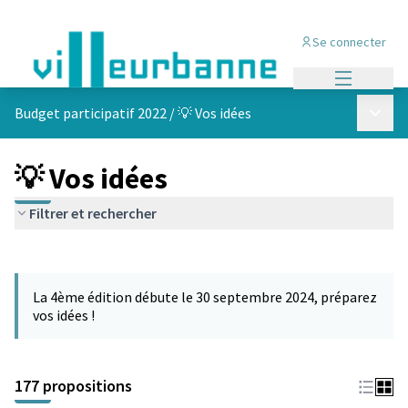
Se connecter
Menu princi
Menu p
Budget participatif 2022
/
💡 Vos idées
💡 Vos idées
Filtrer et rechercher
Passer la carte
Leaflet
|
©
OpenStreetMap
contributors
L'élément suivant est une carte qui présente les éléments de cet
+
La 4ème édition débute le 30 septembre 2024, préparez
−
vos idées !
177 propositions