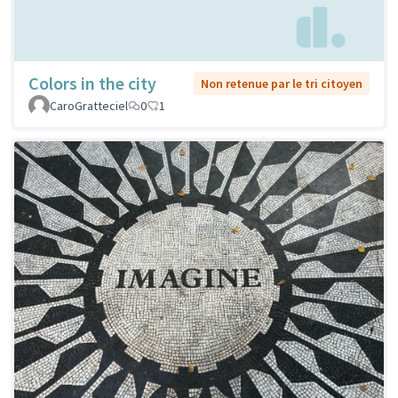
Colors in the city
Non retenue par le tri citoyen
CaroGratteciel
0
1