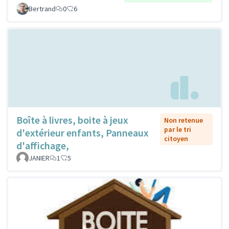
Bertrand
0
6
Boîte à livres, boite à jeux
Non retenue
par le tri
d'extérieur enfants, Panneaux
citoyen
d'affichage,
JANIER
1
5