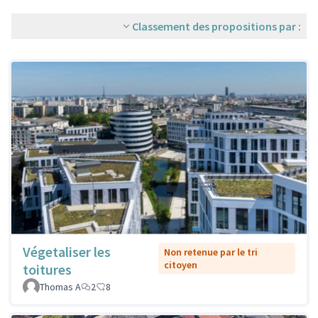
Classement des propositions par :
Végetaliser les
Non retenue par le tri
citoyen
toitures
Thomas A
2
8