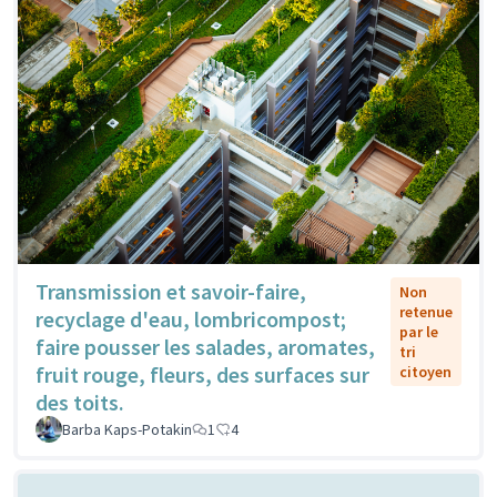
Transmission et savoir-faire,
Non
retenue
recyclage d'eau, lombricompost;
par le
faire pousser les salades, aromates,
tri
fruit rouge, fleurs, des surfaces sur
citoyen
des toits.
Barba Kaps-Potakin
1
4