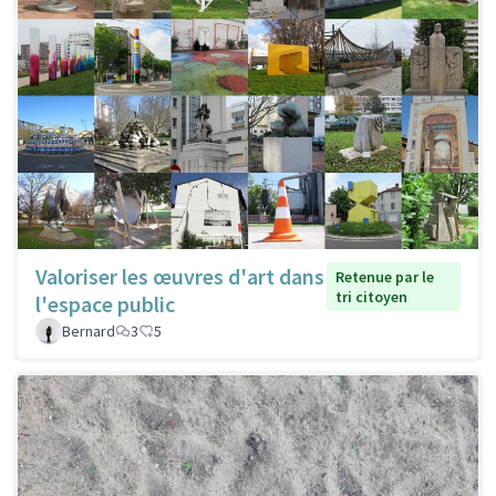
Valoriser les œuvres d'art dans
Retenue par le
tri citoyen
l'espace public
Bernard
3
5