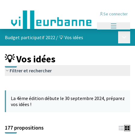
Se connecter
Menu princi
Menu p
Budget participatif 2022
/
💡 Vos idées
💡 Vos idées
Filtrer et rechercher
Passer la carte
Leaflet
|
©
OpenStreetMap
contributors
L'élément suivant est une carte qui présente les éléments de cet
+
La 4ème édition débute le 30 septembre 2024, préparez
−
vos idées !
177 propositions