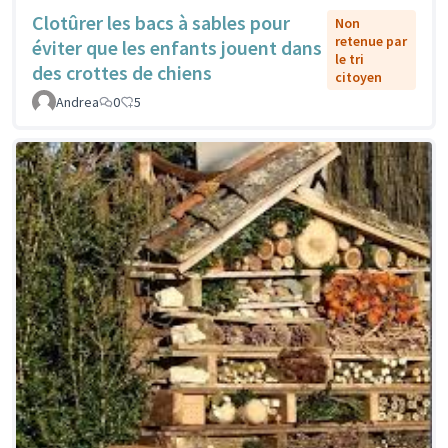
Clotûrer les bacs à sables pour
Non
retenue par
éviter que les enfants jouent dans
le tri
des crottes de chiens
citoyen
Andrea
0
5