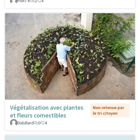
PART K
2
4
Végétalisation avec plantes
Non retenue par
le tri citoyen
et fleurs comestibles
Dubillard
0
4