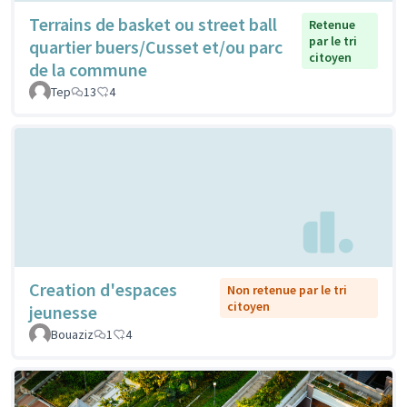
Terrains de basket ou street ball
Retenue
par le tri
quartier buers/Cusset et/ou parc
citoyen
de la commune
Tep
13
4
Creation d'espaces
Non retenue par le tri
citoyen
jeunesse
Bouaziz
1
4