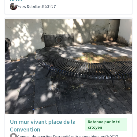
Yves Dubillard
3
7
Un mur vivant place de la
Retenue par le tri
citoyen
Convention
Conseil de quartier Ferrandière Maisons Neuves
0
7