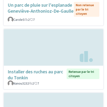
Un parc de pluie sur l'esplanade
Non retenue
par le tri
Geneviève-Anthonioz-De-Gaulle
citoyen
CaroleS
2
7
Installer des ruches au parc
Retenue par le tri
citoyen
du Tonkin
Nanou3232
2
7