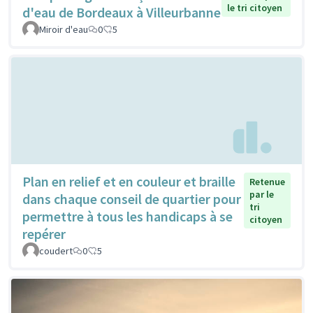
le tri citoyen
d'eau de Bordeaux à Villeurbanne
Miroir d'eau
0
5
Plan en relief et en couleur et braille
Retenue
par le
dans chaque conseil de quartier pour
tri
permettre à tous les handicaps à se
citoyen
repérer
coudert
0
5