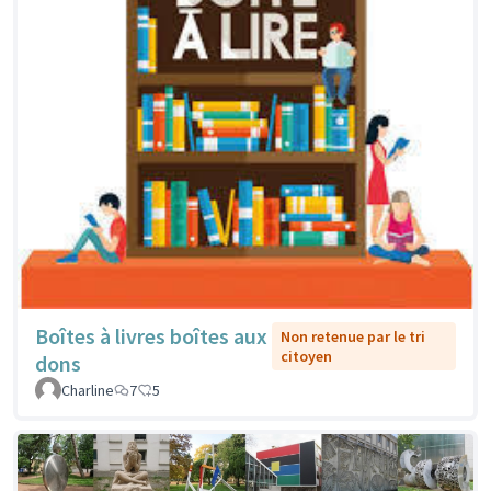
Boîtes à livres boîtes aux
Non retenue par le tri
citoyen
dons
Charline
7
5