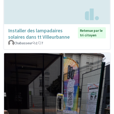
Installer des lampadaires
Retenue par le
tri citoyen
solaires dans tt Villeurbanne
Chabasseur
1
7