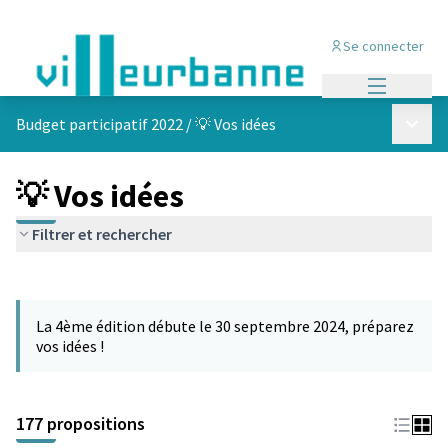
Se connecter
Menu princi
Menu p
Budget participatif 2022
/
💡 Vos idées
💡 Vos idées
Filtrer et rechercher
Passer la carte
Leaflet
|
©
OpenStreetMap
contributors
L'élément suivant est une carte qui présente les éléments de cet
+
La 4ème édition débute le 30 septembre 2024, préparez
−
vos idées !
177 propositions