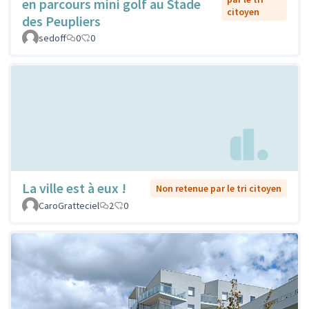
en parcours mini golf au Stade
citoyen
des Peupliers
sedoff
0
0
La ville est à eux !
Non retenue par le tri citoyen
CaroGratteciel
2
0