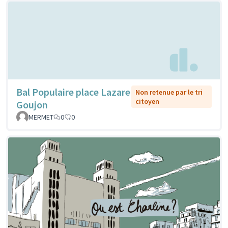
Bal Populaire place Lazare
Non retenue par le tri
citoyen
Goujon
MERMET
0
0