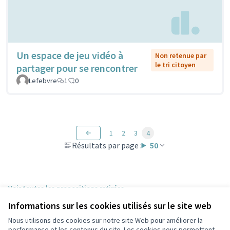
Un espace de jeu vidéo à
Non retenue par
le tri citoyen
partager pour se rencontrer
Lefebvre
1
0
1
2
3
4
Résultats par page :
50
Voir toutes les propositions retirées
Informations sur les cookies utilisés sur le site web
Nous utilisons des cookies sur notre site Web pour améliorer la
Conditions d'utilisation
performance et les contenus du site. Les cookies nous permettent