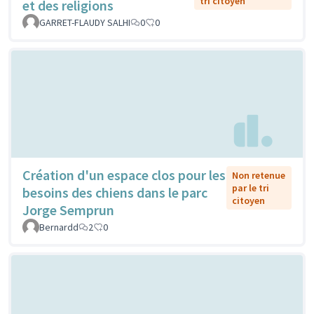
tri citoyen
et des religions
GARRET-FLAUDY SALHI
0
0
Création d'un espace clos pour les
Non retenue
par le tri
besoins des chiens dans le parc
citoyen
Jorge Semprun
Bernardd
2
0