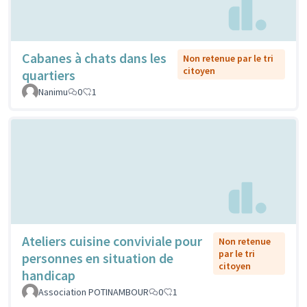
Cabanes à chats dans les
Non retenue par le tri
citoyen
quartiers
Nanimu
0
1
Ateliers cuisine conviviale pour
Non retenue
par le tri
personnes en situation de
citoyen
handicap
Association POTINAMBOUR
0
1