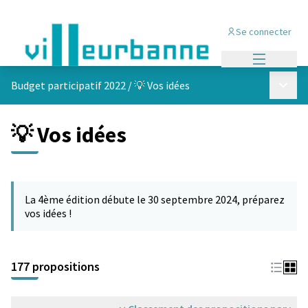
Se connecter
Menu princi
Menu p
Budget participatif 2022
/
💡 Vos idées
💡 Vos idées
Passer la carte
Leaflet
|
©
OpenStreetMap
contributors
L'élément suivant est une carte qui présente les éléments de cet
+
La 4ème édition débute le 30 septembre 2024, préparez
−
vos idées !
177 propositions