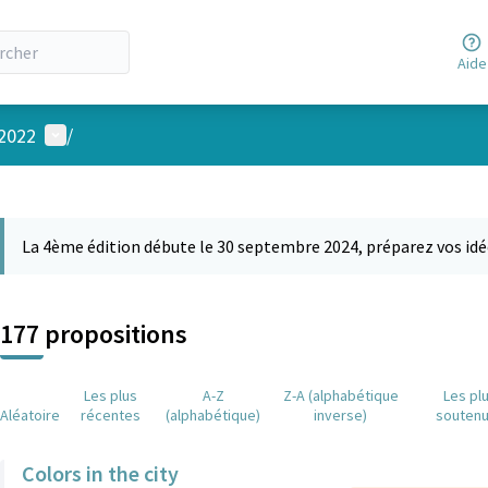
Aide
Menu utilisateur
 2022
/
 la carte
 suivant est une carte qui présente les éléments de cette page comm
La 4ème édition débute le 30 septembre 2024, préparez vos idé
177 propositions
Les plus
A-Z
Z-A (alphabétique
Les pl
Aléatoire
récentes
(alphabétique)
inverse)
souten
Colors in the city