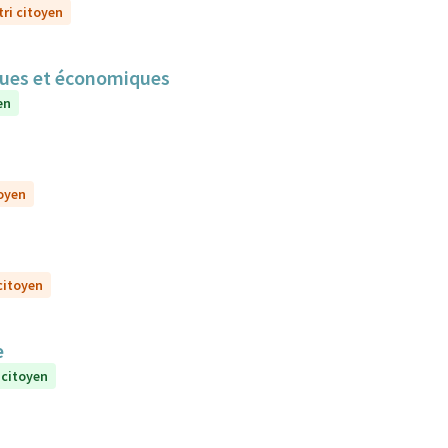
tri citoyen
iques et économiques
en
toyen
 citoyen
e
 citoyen