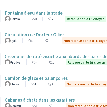
Fontaine à eau dans le stade
Bakala
0
7
Retenue par le tri citoyen
Circulation rue Docteur Ollier
Cyril
0
1
Non retenue par le tri citoye
Créer une identité visuelle aux abords des parcs de 
Fredys
4
1
Retenue par le tri citoyen
Camion de glace et balançoires
Thalya
1
2
Non retenue par le tri cito
Cabanes à chats dans les quartiers
Nanimu
0
1
Non retenue par le tri cito