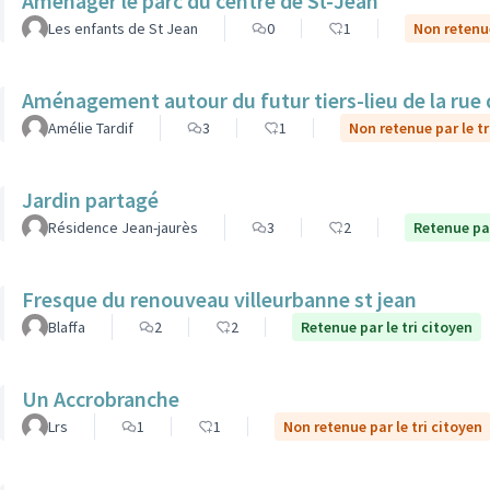
Aménager le parc du centre de St-Jean
Les enfants de St Jean
0
1
Non retenue
Aménagement autour du futur tiers-lieu de la rue 
Amélie Tardif
3
1
Non retenue par le tr
Jardin partagé
Résidence Jean-jaurès
3
2
Retenue par
Fresque du renouveau villeurbanne st jean
Blaffa
2
2
Retenue par le tri citoyen
Un Accrobranche
Lrs
1
1
Non retenue par le tri citoyen