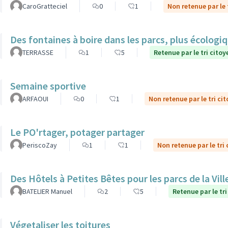
CaroGratteciel
0
1
Non retenue par le 
Des fontaines à boire dans les parcs, plus écolog
TERRASSE
1
5
Retenue par le tri citoy
Semaine sportive
ARFAOUI
0
1
Non retenue par le tri ci
Le PO'rtager, potager partager
PeriscoZay
1
1
Non retenue par le tri
Des Hôtels à Petites Bêtes pour les parcs de la Vill
BATELIER Manuel
2
5
Retenue par le tri
Végetaliser les toitures