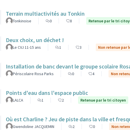
Terrain multiactivités au Tonkin
Tonkinoise
0
8
Retenue par le tri cito
Deux choix, un déchet !
Le CVJ 11-15 ans
1
3
Non retenue par le
Installation de banc devant le groupe scolaire Ros
Périscolaire Rosa Parks
0
4
Non retenu
Points d'eau dans l'espace public
LALCA
1
2
Retenue par le tri citoyen
Où est Charline ? Jeu de piste dans la ville et fre
Gwendoline JACQUEMIN
2
0
Non retenu