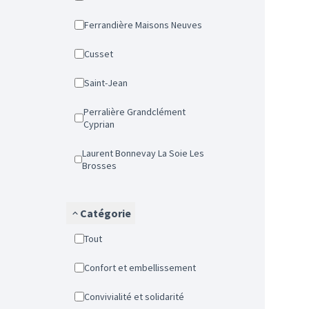
Ferrandière Maisons Neuves
Cusset
Saint-Jean
Perralière Grandclément
Cyprian
Laurent Bonnevay La Soie Les
Brosses
Catégorie
Tout
Confort et embellissement
Convivialité et solidarité