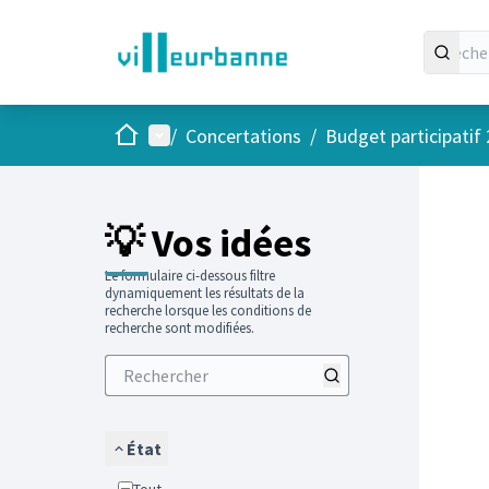
Accueil
Menu principal
/
Concertations
/
Budget participatif
Passer
L'élément
+
−
💡 Vos idées
Le formulaire ci-dessous filtre
dynamiquement les résultats de la
recherche lorsque les conditions de
recherche sont modifiées.
État