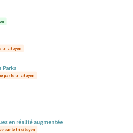
yen
 tri citoyen
a Parks
e par le tri citoyen
sques en réalité augmentée
e par le tri citoyen