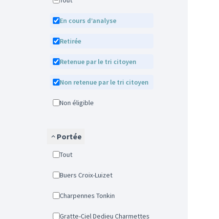
Tout
En cours d’analyse
Retirée
Retenue par le tri citoyen
Non retenue par le tri citoyen
Non éligible
Portée
Tout
Buers Croix-Luizet
Charpennes Tonkin
Gratte-Ciel Dedieu Charmettes