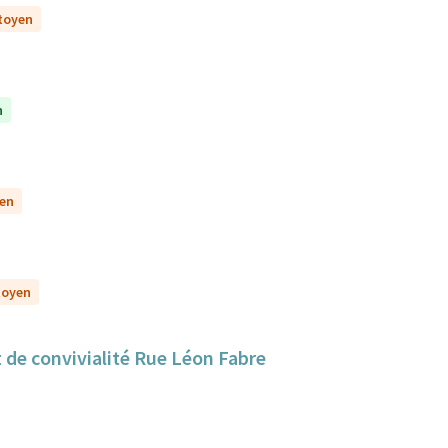
itoyen
n
yen
itoyen
 de convivialité Rue Léon Fabre