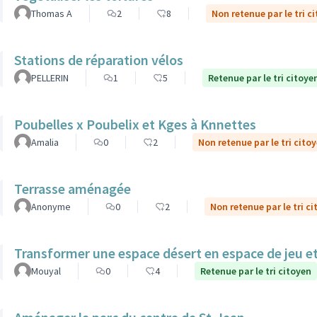
Thomas A
2
8
Non retenue par le tri c
Stations de réparation vélos
PELLERIN
1
5
Retenue par le tri citoye
Poubelles x Poubelix et Kges à Knnettes
Amalia
0
2
Non retenue par le tri cito
Terrasse aménagée
Anonyme
0
2
Non retenue par le tri c
Transformer une espace désert en espace de jeu et
Mouyal
0
4
Retenue par le tri citoyen