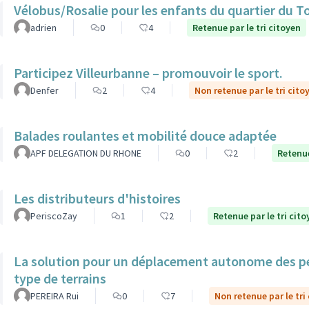
Vélobus/Rosalie pour les enfants du quartier du T
adrien
0
4
Retenue par le tri citoyen
Participez Villeurbanne – promouvoir le sport.
Denfer
2
4
Non retenue par le tri cito
Balades roulantes et mobilité douce adaptée
APF DELEGATION DU RHONE
0
2
Retenue
Les distributeurs d'histoires
PeriscoZay
1
2
Retenue par le tri cito
La solution pour un déplacement autonome des per
type de terrains
PEREIRA Rui
0
7
Non retenue par le tri