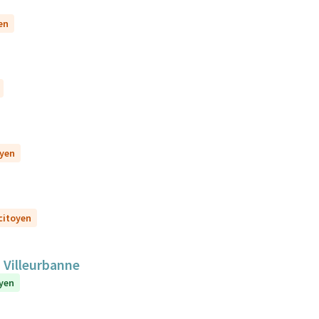
en
oyen
 citoyen
 Villeurbanne
oyen