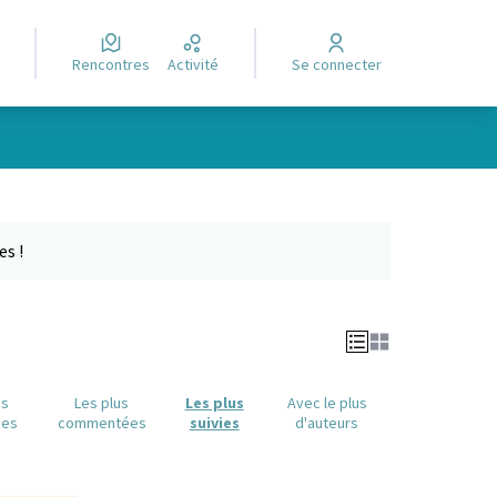
Rencontres
Activité
Se connecter
Leaflet
|
©
OpenStreetMap
contributors
e des points de carte. L'élément peut être utilisé avec un lecteur
es !
us
Les plus
Les plus
Avec le plus
ues
commentées
suivies
d'auteurs