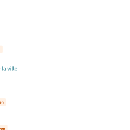
n
la ville
yen
yen