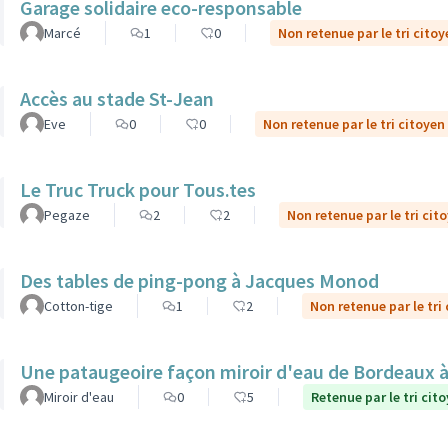
Garage solidaire eco-responsable
Marcé
1
0
Non retenue par le tri citoy
Accès au stade St-Jean
Eve
0
0
Non retenue par le tri citoyen
Le Truc Truck pour Tous.tes
Pegaze
2
2
Non retenue par le tri cit
Des tables de ping-pong à Jacques Monod
Cotton-tige
1
2
Non retenue par le tri
Une pataugeoire façon miroir d'eau de Bordeaux à
Miroir d'eau
0
5
Retenue par le tri cit