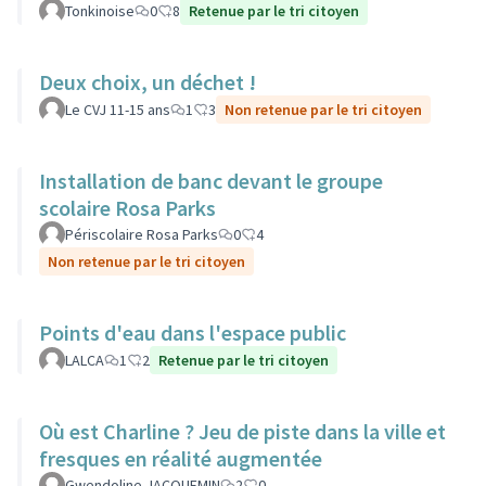
Tonkinoise
0
8
Retenue par le tri citoyen
Deux choix, un déchet !
Le CVJ 11-15 ans
1
3
Non retenue par le tri citoyen
Installation de banc devant le groupe
scolaire Rosa Parks
Périscolaire Rosa Parks
0
4
Non retenue par le tri citoyen
Points d'eau dans l'espace public
LALCA
1
2
Retenue par le tri citoyen
Où est Charline ? Jeu de piste dans la ville et
fresques en réalité augmentée
Gwendoline JACQUEMIN
2
0