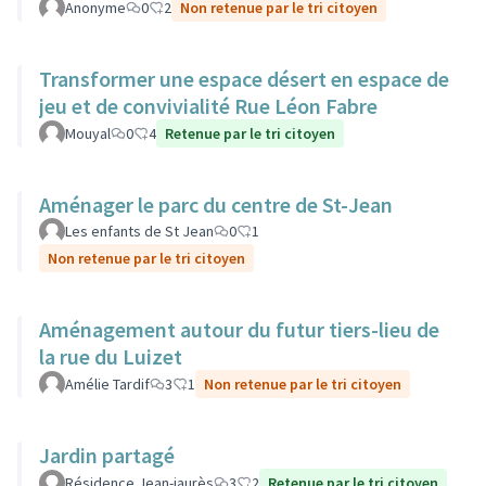
Anonyme
0
2
Non retenue par le tri citoyen
Transformer une espace désert en espace de
jeu et de convivialité Rue Léon Fabre
Mouyal
0
4
Retenue par le tri citoyen
Aménager le parc du centre de St-Jean
Les enfants de St Jean
0
1
Non retenue par le tri citoyen
Aménagement autour du futur tiers-lieu de
la rue du Luizet
Amélie Tardif
3
1
Non retenue par le tri citoyen
Jardin partagé
Résidence Jean-jaurès
3
2
Retenue par le tri citoyen