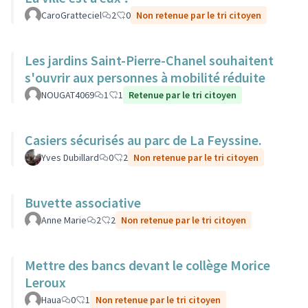
CaroGratteciel
2
0
Non retenue par le tri citoyen
Les jardins Saint-Pierre-Chanel souhaitent
s'ouvrir aux personnes à mobilité réduite
NOUGAT4069
1
1
Retenue par le tri citoyen
Casiers sécurisés au parc de La Feyssine.
Yves Dubillard
0
2
Non retenue par le tri citoyen
Buvette associative
Anne Marie
2
2
Non retenue par le tri citoyen
Mettre des bancs devant le collège Morice
Leroux
Haua
0
1
Non retenue par le tri citoyen