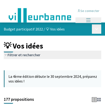
Se connecter
Menu princi
Menu p
Budget participatif 2022
/
💡 Vos idées
💡 Vos idées
Filtrer et rechercher
Passer la carte
Leaflet
|
©
OpenStreetMap
contributors
L'élément suivant est une carte qui présente les éléments de cet
+
La 4ème édition débute le 30 septembre 2024, préparez
−
vos idées !
177 propositions