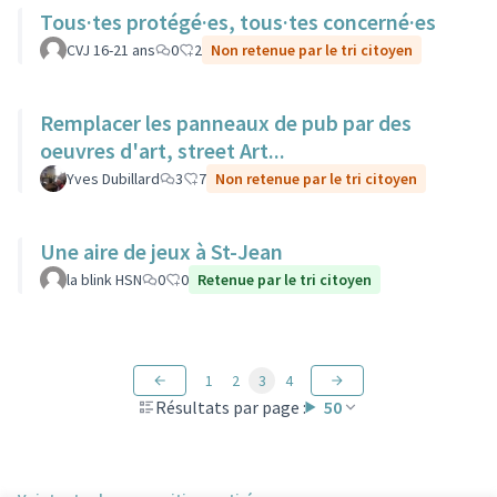
Tous·tes protégé·es, tous·tes concerné·es
CVJ 16-21 ans
0
2
Non retenue par le tri citoyen
Remplacer les panneaux de pub par des
oeuvres d'art, street Art...
Yves Dubillard
3
7
Non retenue par le tri citoyen
Une aire de jeux à St-Jean
la blink HSN
0
0
Retenue par le tri citoyen
1
2
3
4
Résultats par page :
50