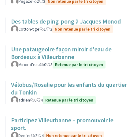
Pegaze
2
2
Non retenue par le tri citoyen
Des tables de ping-pong à Jacques Monod
Cotton-tige
1
2
Non retenue par le tri citoyen
Une pataugeoire façon miroir d'eau de
Bordeaux à Villeurbanne
Miroir d'eau
0
5
Retenue par le tri citoyen
Vélobus/Rosalie pour les enfants du quartier
du Tonkin
adrien
0
4
Retenue par le tri citoyen
Participez Villeurbanne – promouvoir le
sport.
Denfer
2
4
Non retenue par le tri citoyen