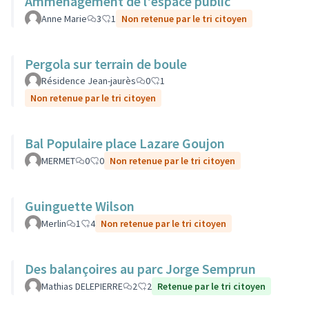
Amménagement de l'espace public
Anne Marie
3
1
Non retenue par le tri citoyen
Pergola sur terrain de boule
Résidence Jean-jaurès
0
1
Non retenue par le tri citoyen
Bal Populaire place Lazare Goujon
MERMET
0
0
Non retenue par le tri citoyen
Guinguette Wilson
Merlin
1
4
Non retenue par le tri citoyen
Des balançoires au parc Jorge Semprun
Mathias DELEPIERRE
2
2
Retenue par le tri citoyen