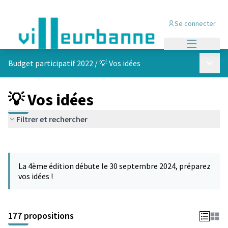
Se connecter
Menu princi
Menu p
Budget participatif 2022
/
💡 Vos idées
💡 Vos idées
Filtrer et rechercher
Passer la carte
Leaflet
|
©
OpenStreetMap
contributors
L'élément suivant est une carte qui présente les éléments de cet
+
La 4ème édition débute le 30 septembre 2024, préparez
−
vos idées !
177 propositions