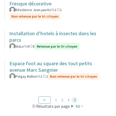
Fresque décorative
Résidence Jean-jaurès
1
1
Non retenue par le tri citoyen
Installation d'hotels à insectes dans les
parcs
WaLo
6
8
Retenue par le tri citoyen
Espace foot au square des tout petits
avenue Marc Sangnier
Piégay Bullion
1
2
Non retenue par le tri citoyen
1
2
3
4
Résultats par page :
50