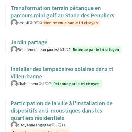
Transformation terrain pétanque en
parcours mini golf au Stade des Peupliers
sedoff
0
0
Non retenue par le tri citoyen
Jardin partagé
Résidence Jean-jaurès
3
2
Retenue par le tri citoyen
Installer des lampadaires solaires dans tt
Villeurbanne
Chabasseur
1
7
Retenue par le tri citoyen
Participation de la ville à l'installation de
dispositifs anti-moustiques dans les
quartiers résidentiels
citoyenneengagee
3
11