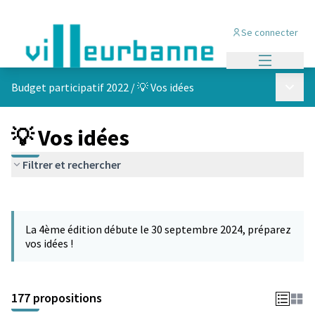
Se connecter
Menu princi
Menu p
Budget participatif 2022
/
💡 Vos idées
💡 Vos idées
Filtrer et rechercher
Passer la carte
Leaflet
|
©
OpenStreetMap
contributors
L'élément suivant est une carte qui présente les éléments de cet
+
La 4ème édition débute le 30 septembre 2024, préparez
−
vos idées !
177 propositions