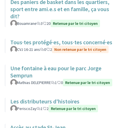
Des paniers de basket dans les quartiers,
sport entre ami.e.s et en famille, ça vous
dit?
Bouamrane
3
20
Retenue par le tri citoyen
Tous·tes protégé·es, tous·tes concerné·es
CVJ 16-21 ans
0
2
Non retenue par le tri citoyen
Une fontaine à eau pour le parc Jorge
Semprun
Mathias DELEPIERRE
1
0
Retenue par le tri citoyen
Les distributeurs d'histoires
PeriscoZay
1
2
Retenue par le tri citoyen
Accès au stade St-Jean