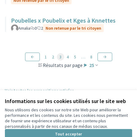
Non retenue par le tri citoyen
Poubelles x Poubelix et Kges à Knnettes
Amalia
0
2
Non retenue par le tri citoyen
1
2
3
4
5
…
8
Résultats par page :
25
Voir toutes les propositions retirées
Informations sur les cookies utilisés sur le site web
Nous utilisons des cookies sur notre site Web pour améliorer la
Conditions d'utilisation
performance et les contenus du site. Les cookies nous permettent
Paramètres des cookies
de fournir une expérience utilisateur et un contenu plus
Participez Villeurbanne sur X
Participez Villeurbanne sur Facebook
Participez Villeurbanne sur Instagram
Participez Villeurbanne sur YouTube
personnalisés à partir de nos canaux de médias sociaux.
(Lien externe)
(Lien externe)
(Lien externe)
(Lien externe)
Tout accepter