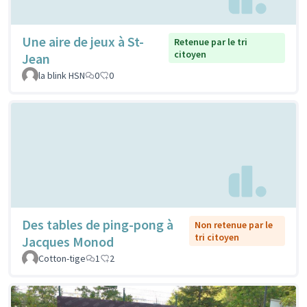
Une aire de jeux à St-
Retenue par le tri
citoyen
Jean
la blink HSN
0
0
Des tables de ping-pong à
Non retenue par le
tri citoyen
Jacques Monod
Cotton-tige
1
2