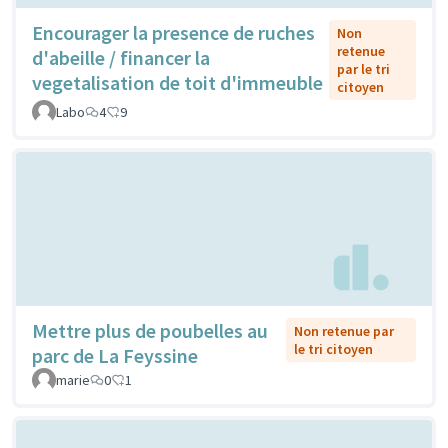
Encourager la presence de ruches
Non
retenue
d'abeille / financer la
par le tri
vegetalisation de toit d'immeuble
citoyen
Labo
4
9
Mettre plus de poubelles au
Non retenue par
le tri citoyen
parc de La Feyssine
marie
0
1