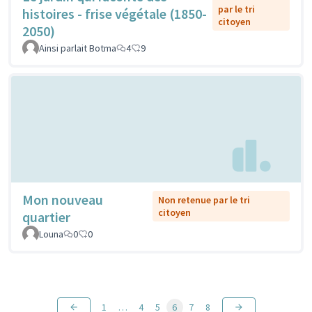
par le tri
histoires - frise végétale (1850-
citoyen
2050)
Ainsi parlait Botma
4
9
Mon nouveau
Non retenue par le tri
citoyen
quartier
Louna
0
0
1
…
4
5
6
7
8