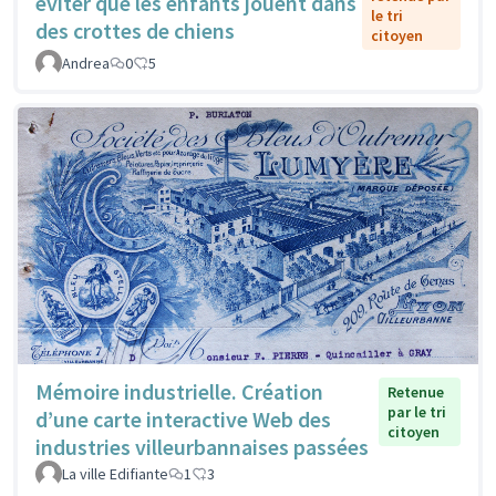
éviter que les enfants jouent dans
le tri
des crottes de chiens
citoyen
Andrea
0
5
Mémoire industrielle. Création
Retenue
par le tri
d’une carte interactive Web des
citoyen
industries villeurbannaises passées
La ville Edifiante
1
3