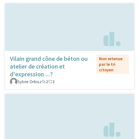
Vilain grand cône de béton ou
Non retenue
par le tri
atelier de création et
citoyen
d'expression ...?
Sylvie Orkisz
2
3