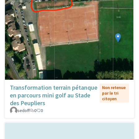
Transformation terrain pétanque
Non retenue
par le tri
en parcours mini golf au Stade
citoyen
des Peupliers
sedoff
0
0