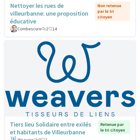
Nettoyer les rues de
Non retenue
par le tri
villeurbanne: une proposition
citoyen
éducative
Combescure
2
14
Tiers lieu Solidaire entre exilés
Retenue par
le tri citoyen
et habitants de Villeurbanne
Weavers
0
2