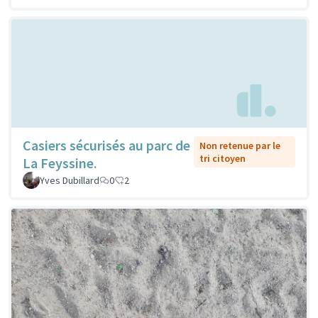
Casiers sécurisés au parc de
Non retenue par le
tri citoyen
La Feyssine.
Yves Dubillard
0
2