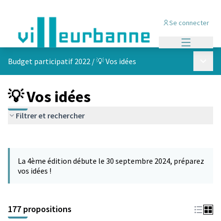
Se connecter
Menu princi
Menu p
Budget participatif 2022
/
💡 Vos idées
💡 Vos idées
Filtrer et rechercher
Passer la carte
Leaflet
|
©
OpenStreetMap
contributors
L'élément suivant est une carte qui présente les éléments de cet
+
La 4ème édition débute le 30 septembre 2024, préparez
−
vos idées !
177 propositions