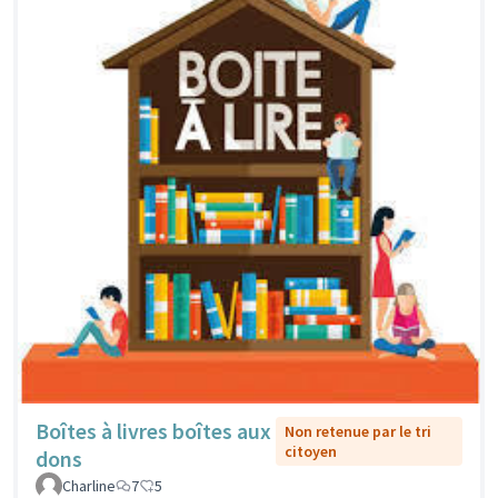
Boîtes à livres boîtes aux
Non retenue par le tri
citoyen
dons
Charline
7
5