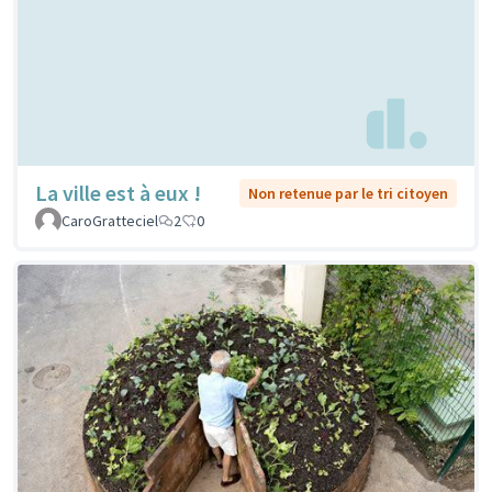
La ville est à eux !
Non retenue par le tri citoyen
CaroGratteciel
2
0