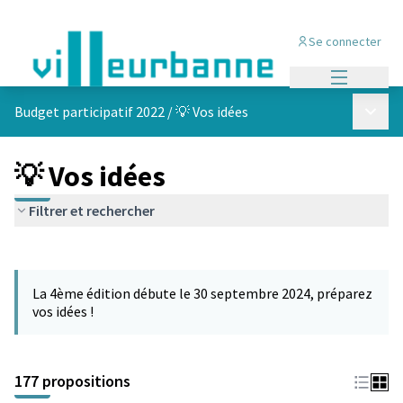
Se connecter
Menu princi
Menu p
Budget participatif 2022
/
💡 Vos idées
💡 Vos idées
Filtrer et rechercher
Passer la carte
Leaflet
|
©
OpenStreetMap
contributors
L'élément suivant est une carte qui présente les éléments de cet
+
La 4ème édition débute le 30 septembre 2024, préparez
−
vos idées !
177 propositions