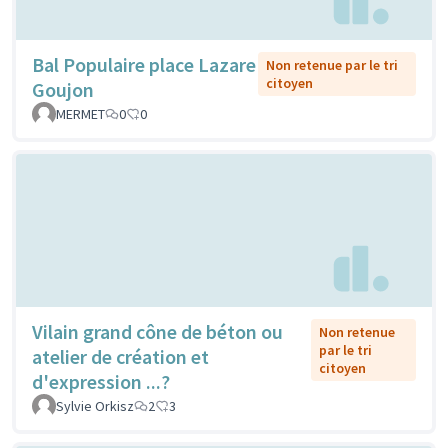
Bal Populaire place Lazare
Non retenue par le tri
citoyen
Goujon
MERMET
0
0
Vilain grand cône de béton ou
Non retenue
par le tri
atelier de création et
citoyen
d'expression ...?
Sylvie Orkisz
2
3