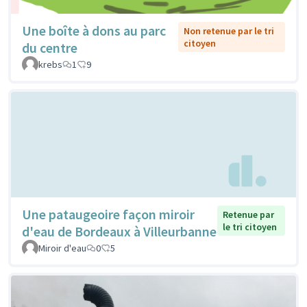
Une boîte à dons au parc
Non retenue par le tri
citoyen
du centre
krebs
1
9
Une pataugeoire façon miroir
Retenue par
le tri citoyen
d'eau de Bordeaux à Villeurbanne
Miroir d'eau
0
5