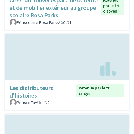
Créer un nouvel espace de détente
Retenue
par le tri
et de mobilier extérieur au groupe
citoyen
scolaire Rosa Parks
Périscolaire Rosa Parks
0
1
Les distributeurs
Retenue par le tri
citoyen
d'histoires
PeriscoZay
1
2