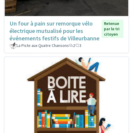
Un four à pain sur remorque vélo
Retenue
par le tri
électrique mutualisé pour les
citoyen
événements festifs de Villeurbanne
La Piste aux Quatre Chansons
2
3