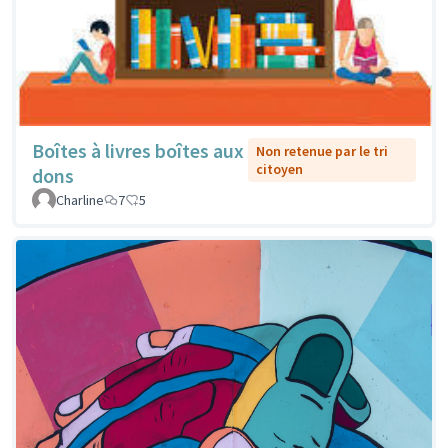
Boîtes à livres boîtes aux
Non retenue par le tri
citoyen
dons
Charline
7
5