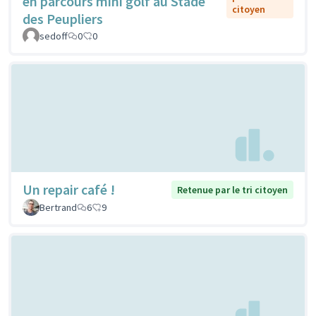
en parcours mini golf au Stade
citoyen
des Peupliers
sedoff
0
0
Un repair café !
Retenue par le tri citoyen
Bertrand
6
9