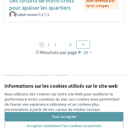
Des circuits de moto-cross
Non retenue par
le tri citoyen
pour apaiser les quartiers
Sallah Amine
1
1
1
2
3
…
8
Résultats par page :
25
Voir toutes les propositions retirées
Informations sur les cookies utilisés sur le site web
Nous utilisons des cookies sur notre site Web pour améliorer la
Conditions d'utilisation
performance et les contenus du site. Les cookies nous permettent
Paramètres des cookies
de fournir une expérience utilisateur et un contenu plus
Participez Villeurbanne sur X
Participez Villeurbanne sur Facebook
Participez Villeurbanne sur Instagram
Participez Villeurbanne sur YouTube
personnalisés à partir de nos canaux de médias sociaux.
(Lien externe)
(Lien externe)
(Lien externe)
(Lien externe)
Tout accepter
Accepter seulement les cookies essentiels