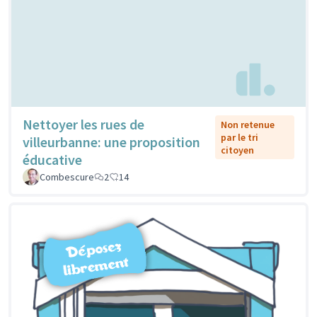
Nettoyer les rues de
Non retenue
par le tri
villeurbanne: une proposition
citoyen
éducative
Combescure
2
14