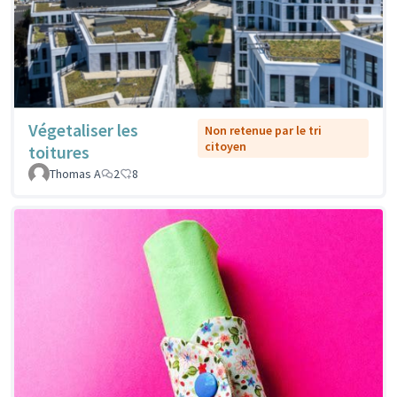
Végetaliser les
Non retenue par le tri
citoyen
toitures
Thomas A
2
8