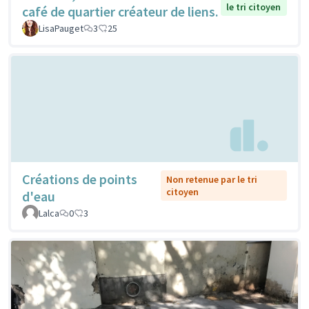
le tri citoyen
café de quartier créateur de liens.
LisaPauget
3
25
Créations de points
Non retenue par le tri
citoyen
d'eau
Lalca
0
3