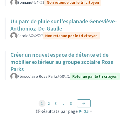
Bonnano
4
2
Non retenue par le tri citoyen
Un parc de pluie sur l'esplanade Geneviève-
Anthonioz-De-Gaulle
CaroleS
2
7
Non retenue par le tri citoyen
Créer un nouvel espace de détente et de
mobilier extérieur au groupe scolaire Rosa
Parks
Périscolaire Rosa Parks
0
1
Retenue par le tri citoyen
1
2
3
…
8
Résultats par page :
25