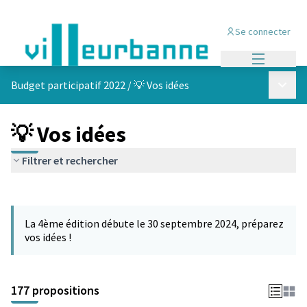
Se connecter
Menu princi
Menu p
Budget participatif 2022
/
💡 Vos idées
💡 Vos idées
Filtrer et rechercher
Passer la carte
Leaflet
|
©
OpenStreetMap
contributors
L'élément suivant est une carte qui présente les éléments de cet
+
La 4ème édition débute le 30 septembre 2024, préparez
−
vos idées !
177 propositions