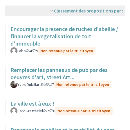
Classement des propositions par :
Encourager la presence de ruches d'abeille /
financer la vegetalisation de toit
d'immeuble
Labo
4
9
Non retenue par le tri citoyen
Remplacer les panneaux de pub par des
oeuvres d'art, street Art...
Yves Dubillard
3
7
Non retenue par le tri citoyen
La ville est à eux !
CaroGratteciel
2
0
Non retenue par le tri citoyen
Repenser le mobilier et la mobilité du parc