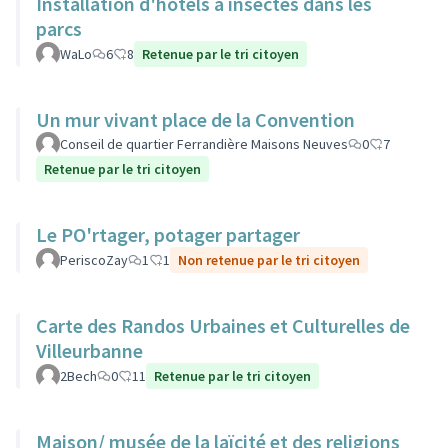
Installation d'hotels à insectes dans les
parcs
WaLo
6
8
Retenue par le tri citoyen
Un mur vivant place de la Convention
Conseil de quartier Ferrandière Maisons Neuves
0
7
Retenue par le tri citoyen
Le PO'rtager, potager partager
PeriscoZay
1
1
Non retenue par le tri citoyen
Carte des Randos Urbaines et Culturelles de
Villeurbanne
2Bech
0
11
Retenue par le tri citoyen
Maison/ musée de la laïcité et des religions