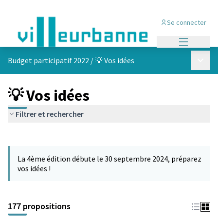
Se connecter
Menu princi
Menu p
Budget participatif 2022
/
💡 Vos idées
💡 Vos idées
Filtrer et rechercher
Passer la carte
Leaflet
|
©
OpenStreetMap
contributors
L'élément suivant est une carte qui présente les éléments de cet
+
La 4ème édition débute le 30 septembre 2024, préparez
−
vos idées !
177 propositions