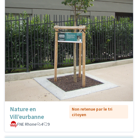
Nature en
Non retenue par le tri
citoyen
Vill’eurbanne
FNE Rhone
4
9