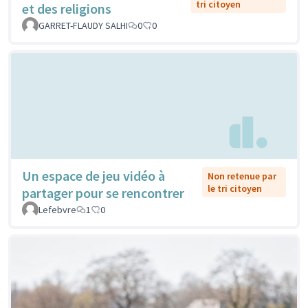
tri citoyen
et des religions
GARRET-FLAUDY SALHI
0
0
Un espace de jeu vidéo à
Non retenue par
le tri citoyen
partager pour se rencontrer
Lefebvre
1
0