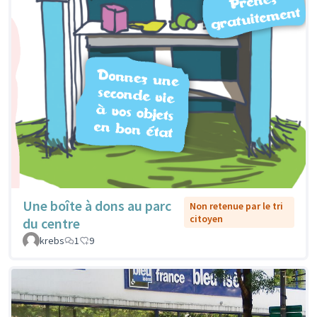
Une boîte à dons au parc
Non retenue par le tri
citoyen
du centre
krebs
1
9