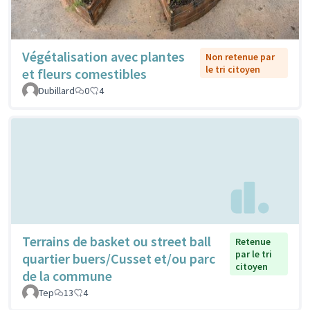
Végétalisation avec plantes
Non retenue par
le tri citoyen
et fleurs comestibles
Dubillard
0
4
Terrains de basket ou street ball
Retenue
par le tri
quartier buers/Cusset et/ou parc
citoyen
de la commune
Tep
13
4