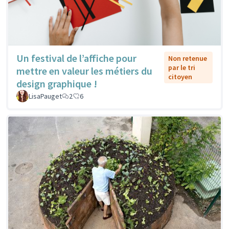
Un festival de l’affiche pour
Non retenue
par le tri
mettre en valeur les métiers du
citoyen
design graphique !
LisaPauget
2
6