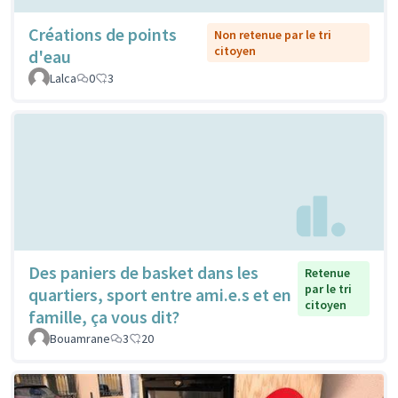
Créations de points
Non retenue par le tri
citoyen
d'eau
Lalca
0
3
Des paniers de basket dans les
Retenue
par le tri
quartiers, sport entre ami.e.s et en
citoyen
famille, ça vous dit?
Bouamrane
3
20