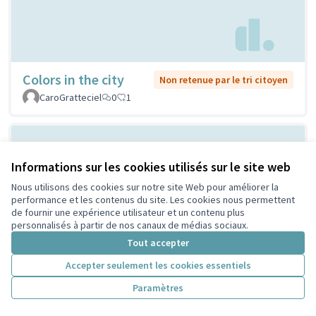
Colors in the city
Non retenue par le tri citoyen
CaroGratteciel
0
1
Informations sur les cookies utilisés sur le site web
Nous utilisons des cookies sur notre site Web pour améliorer la
performance et les contenus du site. Les cookies nous permettent
de fournir une expérience utilisateur et un contenu plus
personnalisés à partir de nos canaux de médias sociaux.
Tout accepter
Boîte à livres, boite à jeux
Non retenue
par le tri
Accepter seulement les cookies essentiels
d'extérieur enfants, Panneaux
citoyen
d'affichage,
Paramètres
JANIER
1
5