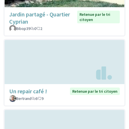
Jardin partagé - Quartier
Retenue par le tri
citoyen
Cyprian
Bibop39
0
2
Un repair café !
Retenue par le tri citoyen
Bertrand
6
9