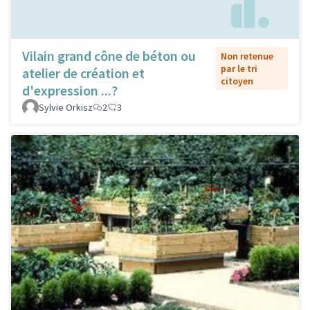
Vilain grand cône de béton ou
Non retenue
par le tri
atelier de création et
citoyen
d'expression ...?
Sylvie Orkisz
2
3