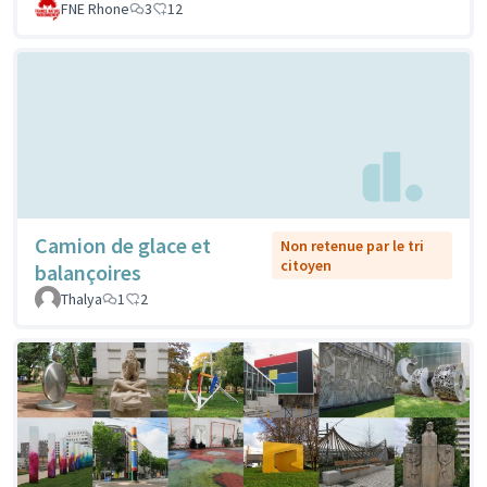
FNE Rhone
3
12
Camion de glace et
Non retenue par le tri
citoyen
balançoires
Thalya
1
2