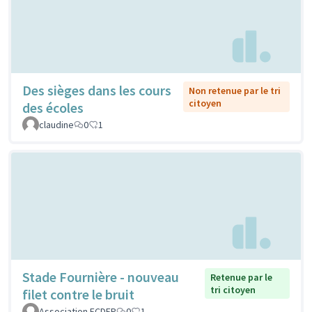
Des sièges dans les cours
Non retenue par le tri
citoyen
des écoles
claudine
0
1
Stade Fournière - nouveau
Retenue par le
tri citoyen
filet contre le bruit
Association FCDFP
0
1