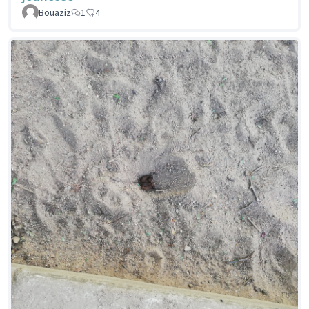
Bouaziz
1
4