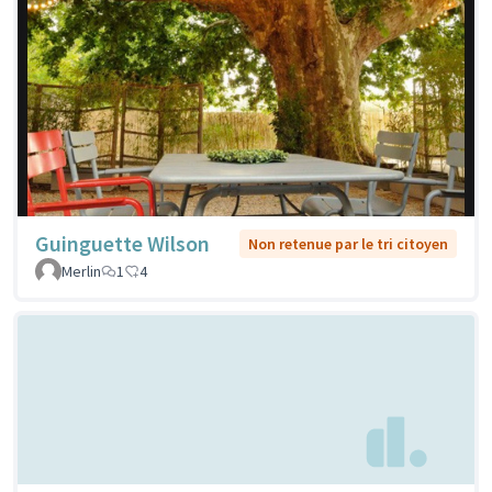
Guinguette Wilson
Non retenue par le tri citoyen
Merlin
1
4