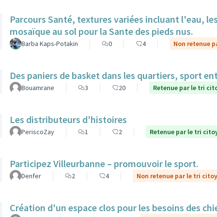
Parcours Santé, textures variées incluant l'eau, le
mosaïque au sol pour la Sante des pieds nus.
Barba Kaps-Potakin
0
4
Non retenue pa
Des paniers de basket dans les quartiers, sport ent
Bouamrane
3
20
Retenue par le tri ci
Les distributeurs d'histoires
PeriscoZay
1
2
Retenue par le tri cito
Participez Villeurbanne – promouvoir le sport.
Denfer
2
4
Non retenue par le tri cito
Création d'un espace clos pour les besoins des ch