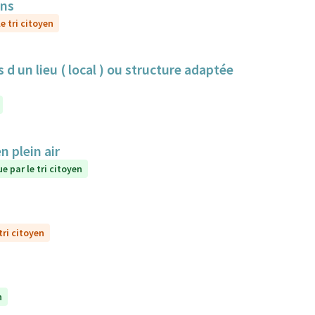
ens
e tri citoyen
 d un lieu ( local ) ou structure adaptée
 plein air
e par le tri citoyen
tri citoyen
n