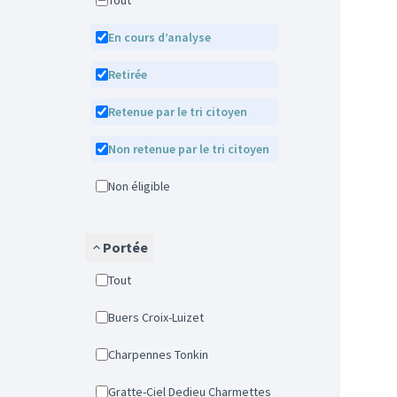
Tout
En cours d’analyse
Retirée
Retenue par le tri citoyen
Non retenue par le tri citoyen
Non éligible
Portée
Tout
Buers Croix-Luizet
Charpennes Tonkin
Gratte-Ciel Dedieu Charmettes