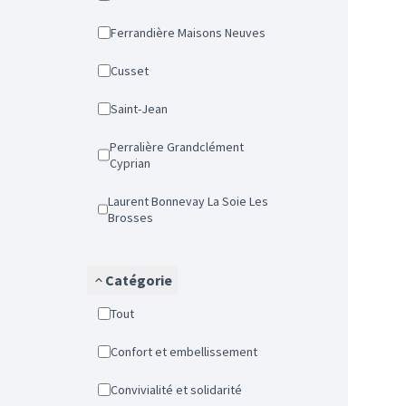
Ferrandière Maisons Neuves
Cusset
Saint-Jean
Perralière Grandclément
Cyprian
Laurent Bonnevay La Soie Les
Brosses
Catégorie
Tout
Confort et embellissement
Convivialité et solidarité