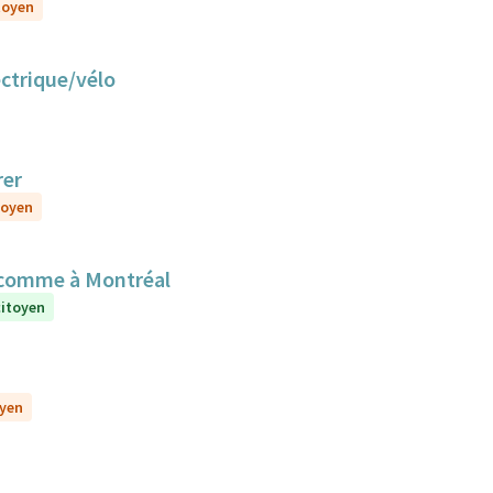
itoyen
ectrique/vélo
rer
toyen
 comme à Montréal
citoyen
oyen