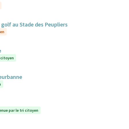
golf au Stade des Peupliers
yen
e
 citoyen
lleurbanne
n
enue par le tri citoyen