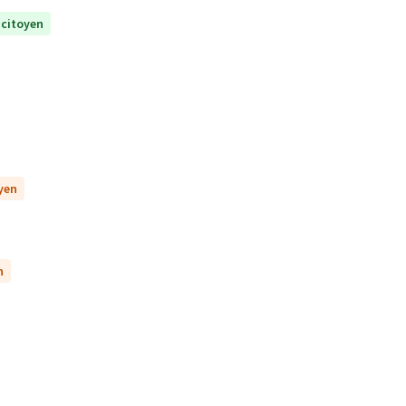
 citoyen
oyen
n