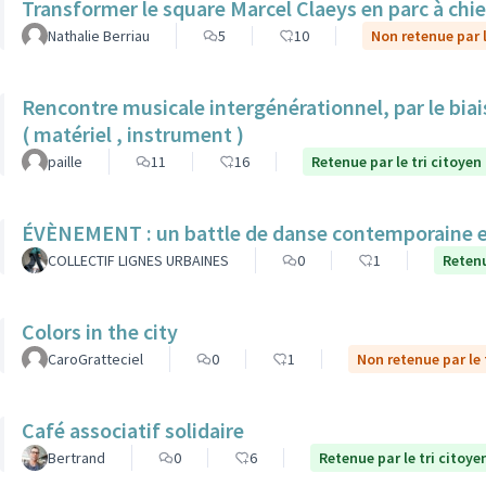
Transformer le square Marcel Claeys en parc à chi
Nathalie Berriau
5
10
Non retenue par l
Rencontre musicale intergénérationnel, par le biais
( matériel , instrument )
paille
11
16
Retenue par le tri citoyen
ÉVÈNEMENT : un battle de danse contemporaine en
COLLECTIF LIGNES URBAINES
0
1
Retenu
Colors in the city
CaroGratteciel
0
1
Non retenue par le 
Café associatif solidaire
Bertrand
0
6
Retenue par le tri citoye