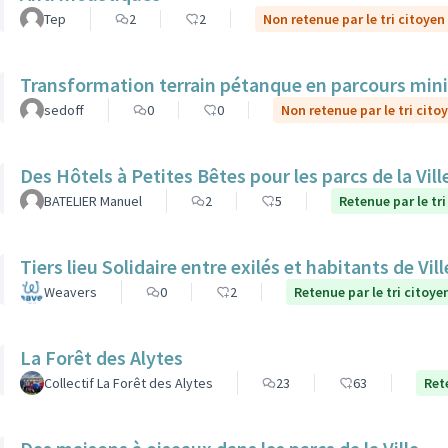
Tep
2
2
Non retenue par le tri citoyen
Transformation terrain pétanque en parcours mini 
sedoff
0
0
Non retenue par le tri cito
Des Hôtels à Petites Bêtes pour les parcs de la Vill
BATELIER Manuel
2
5
Retenue par le tri
Tiers lieu Solidaire entre exilés et habitants de Vi
Weavers
0
2
Retenue par le tri citoye
La Forêt des Alytes
Collectif La Forêt des Alytes
23
63
Ret