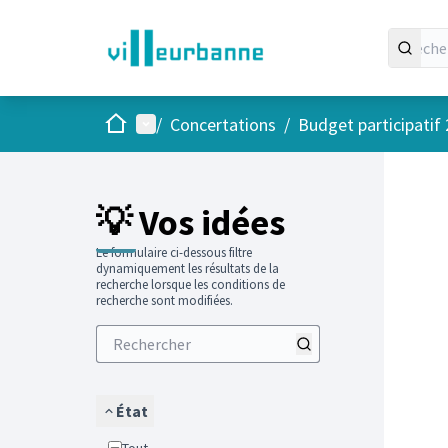
Accueil
Menu principal
/
Concertations
/
Budget participatif
Passer
L'élément
+
−
💡 Vos idées
Le formulaire ci-dessous filtre
dynamiquement les résultats de la
recherche lorsque les conditions de
recherche sont modifiées.
État