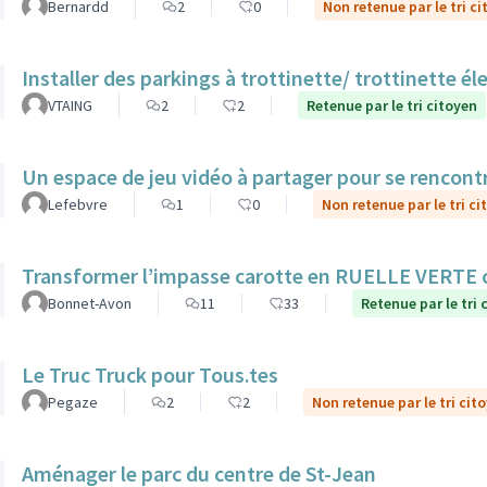
Bernardd
2
0
Non retenue par le tri c
Installer des parkings à trottinette/ trottinette él
VTAING
2
2
Retenue par le tri citoyen
Un espace de jeu vidéo à partager pour se rencont
Lefebvre
1
0
Non retenue par le tri ci
Transformer l’impasse carotte en RUELLE VERTE
Bonnet-Avon
11
33
Retenue par le tri 
Le Truc Truck pour Tous.tes
Pegaze
2
2
Non retenue par le tri cit
Aménager le parc du centre de St-Jean