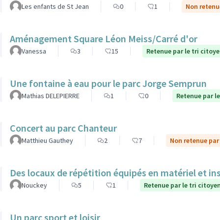
Les enfants de St Jean
0
1
Non retenue
Aménagement Square Léon Meiss/Carré d'or
Vanessa
3
15
Retenue par le tri citoy
Une fontaine à eau pour le parc Jorge Semprun
Mathias DELEPIERRE
1
0
Retenue par le
Concert au parc Chanteur
Matthieu Gauthey
2
7
Non retenue par 
Des locaux de répétition équipés en matériel et in
Nouckey
5
1
Retenue par le tri citoye
Un parc sport et loisir