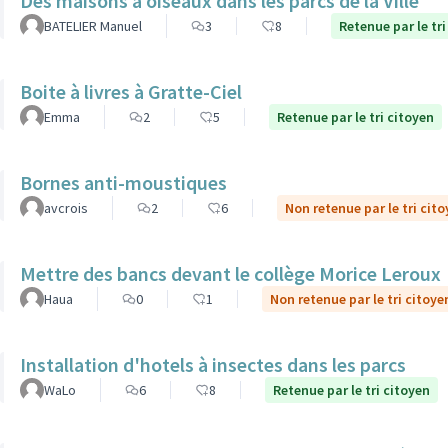
Des maisons à oiseaux dans les parcs de la Ville
BATELIER Manuel
3
8
Retenue par le tri
Boite à livres à Gratte-Ciel
Emma
2
5
Retenue par le tri citoyen
Bornes anti-moustiques
avcrois
2
6
Non retenue par le tri cit
Mettre des bancs devant le collège Morice Leroux
Haua
0
1
Non retenue par le tri citoye
Installation d'hotels à insectes dans les parcs
WaLo
6
8
Retenue par le tri citoyen