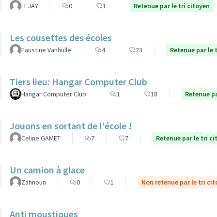
LEJAY
0
1
Retenue par le tri citoyen
Les cousettes des écoles
Faustine Vanhulle
4
23
Retenue par le t
Tiers lieu: Hangar Computer Club
Hangar Computer Club
1
18
Retenue pa
Jouons en sortant de l'école !
Celine GAMET
7
7
Retenue par le tri c
Un camion à glace
Zahnoun
0
1
Non retenue par le tri ci
Anti moustiques