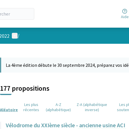
Aide
Menu utilisateur
 2022
/
 la carte
 suivant est une carte qui présente les éléments de cette page comm
La 4ème édition débute le 30 septembre 2024, préparez vos idé
177 propositions
Les plus
A-Z
Z-A (alphabétique
Les p
Aléatoire
récentes
(alphabétique)
inverse)
soute
Vélodrome du XXIème siècle - ancienne usine ACI