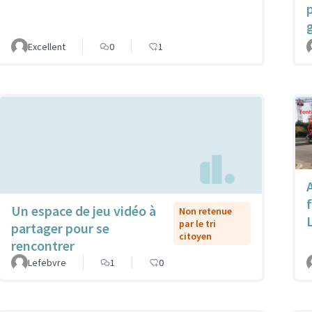
Excellent
0
1
f
Un espace de jeu vidéo à
Non retenue
par le tri
partager pour se
citoyen
rencontrer
Lefebvre
1
0