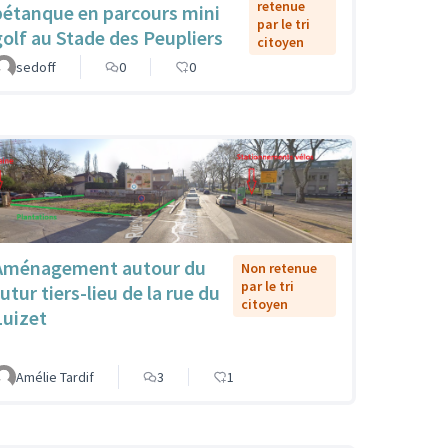
retenue
pétanque en parcours mini
par le tri
golf au Stade des Peupliers
citoyen
sedoff
0
0
Aménagement autour du
Non retenue
par le tri
utur tiers-lieu de la rue du
citoyen
Luizet
Amélie Tardif
3
1