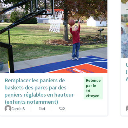
Remplacer les paniers de
Retenue
par le
baskets des parcs par des
tri
paniers réglables en hauteur
citoyen
(enfants notamment)
CaroleS
4
2