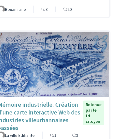
Bouamrane
3
20
Mémoire industrielle. Création
Retenue
par le
d’une carte interactive Web des
tri
industries villeurbannaises
citoyen
passées
La ville Edifiante
1
3