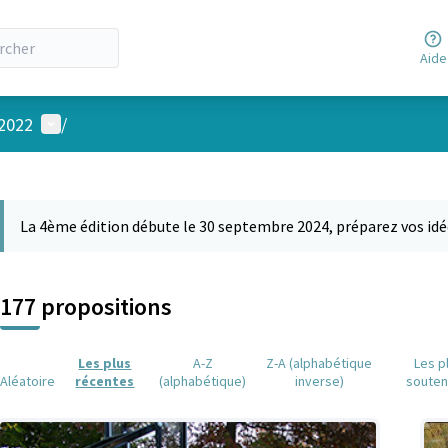
Aide
Menu utilisateur
 2022
/
 la carte
 suivant est une carte qui présente les éléments de cette page comm
La 4ème édition débute le 30 septembre 2024, préparez vos idé
177 propositions
Les plus
A-Z
Z-A (alphabétique
Les p
Aléatoire
récentes
(alphabétique)
inverse)
soute