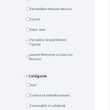
Ferrandière Maisons Neuves
Cusset
Saint-Jean
Perralière Grandclément
Cyprian
Laurent Bonnevay La Soie Les
Brosses
Catégorie
Tout
Confort et embellissement
Convivialité et solidarité