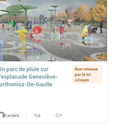
Un parc de pluie sur
Non retenue
par le tri
l'esplanade Geneviève-
citoyen
Anthonioz-De-Gaulle
CaroleS
2
7