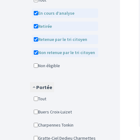
Tout
En cours d’analyse
Retirée
Retenue par le tri citoyen
Non retenue par le tri citoyen
Non éligible
Portée
Tout
Buers Croix-Luizet
Charpennes Tonkin
Gratte-Ciel Dedieu Charmettes