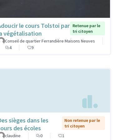
Adoucir le cours Tolstoi par
Retenue par le
tri citoyen
la végétalisation
Conseil de quartier Ferrandière Maisons Neuves
4
9
Des sièges dans les
Non retenue par le
tri citoyen
cours des écoles
claudine
0
1