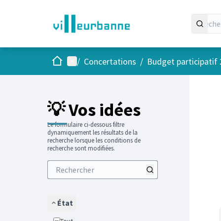
Accueil
Menu principal
/
Concertations
/
Budget participatif
Passer
L'élément
+
−
💡 Vos idées
Le formulaire ci-dessous filtre
dynamiquement les résultats de la
recherche lorsque les conditions de
recherche sont modifiées.
État