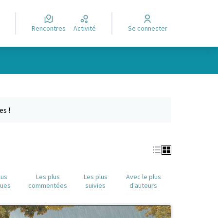
Rencontres
Activité
Se connecter
Leaflet
|
©
OpenStreetMap
contributors
e des points de carte. L'élément peut être utilisé avec un lecteur
es !
lus
Les plus
Les plus
Avec le plus
nues
commentées
suivies
d'auteurs