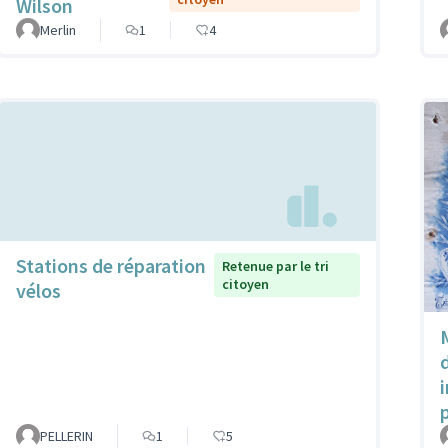
Wilson
Merlin
1
4
Stations de réparation
Retenue par le tri
citoyen
vélos
PELLERIN
1
5