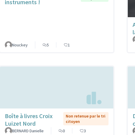
instruments !
Nouckey
5
1
Boîte à livres Croix
Non retenue par le tri
citoyen
Luizet Nord
BERNARD Danielle
0
3