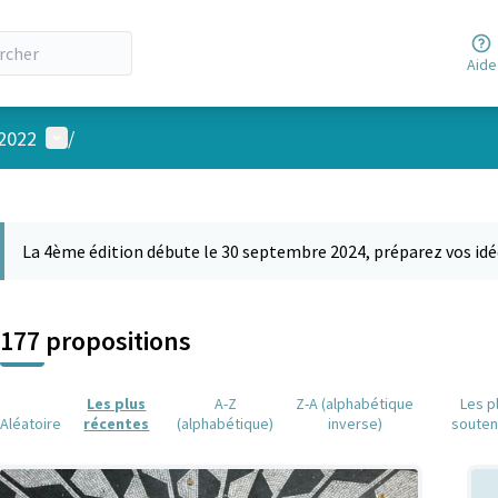
Aide
Menu utilisateur
 2022
/
 la carte
 suivant est une carte qui présente les éléments de cette page comm
La 4ème édition débute le 30 septembre 2024, préparez vos idé
177 propositions
Les plus
A-Z
Z-A (alphabétique
Les p
Aléatoire
récentes
(alphabétique)
inverse)
soute