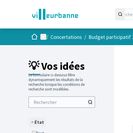
Accueil
Menu principal
/
Concertations
/
Budget participatif
Passer
L'élément
+
−
💡 Vos idées
Le formulaire ci-dessous filtre
dynamiquement les résultats de la
recherche lorsque les conditions de
recherche sont modifiées.
État