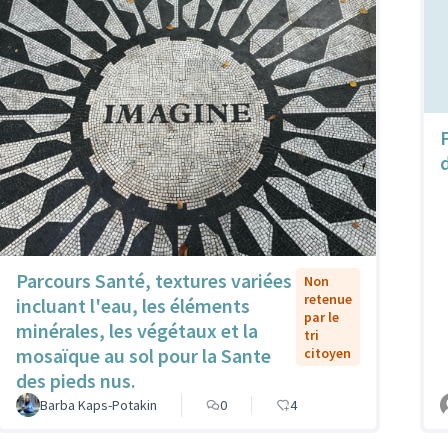
Parcours Santé, textures variées
Non
retenue
incluant l'eau, les éléments
par le
minérales, les végétaux et la
tri
mosaïque au sol pour la Sante
citoyen
des pieds nus.
Barba Kaps-Potakin
0
4