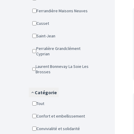
Ferrandière Maisons Neuves
Cusset
Saint-Jean
Perralière Grandclément
Cyprian
Laurent Bonnevay La Soie Les
Brosses
Catégorie
Tout
Confort et embellissement
Convivialité et solidarité