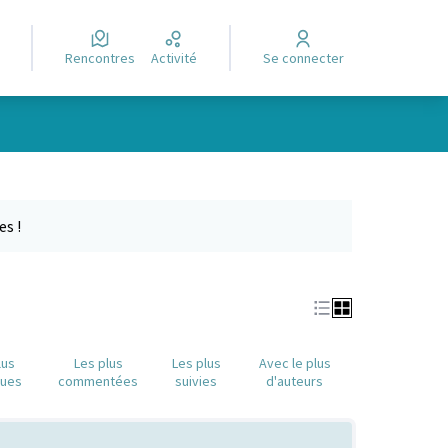
Rencontres
Activité
Se connecter
Leaflet
|
©
OpenStreetMap
contributors
e des points de carte. L'élément peut être utilisé avec un lecteur
es !
lus
Les plus
Les plus
Avec le plus
nues
commentées
suivies
d'auteurs