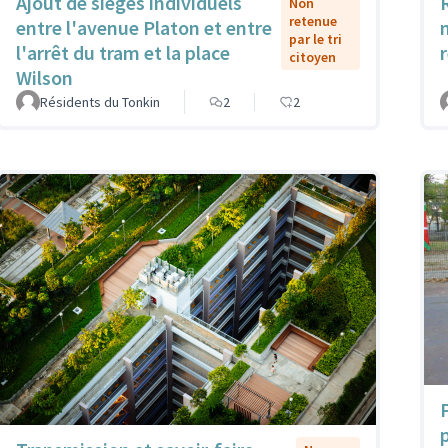
Ajout de sièges individuels
Non
retenue
entre l'avenue Platon et entre
par le tri
l'arrêt du tram et la place
citoyen
Wilson
Résidents du Tonkin
2
2