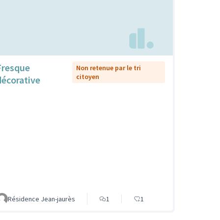
Fresque
Non retenue par le tri
citoyen
décorative
Résidence Jean-jaurès
1
1