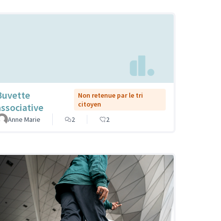
Buvette
Non retenue par le tri
citoyen
associative
Anne Marie
2
2