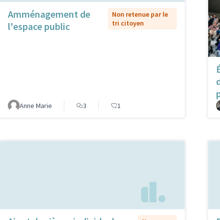
Amménagement de
Non retenue par le
tri citoyen
l'espace public
p
Anne Marie
3
1