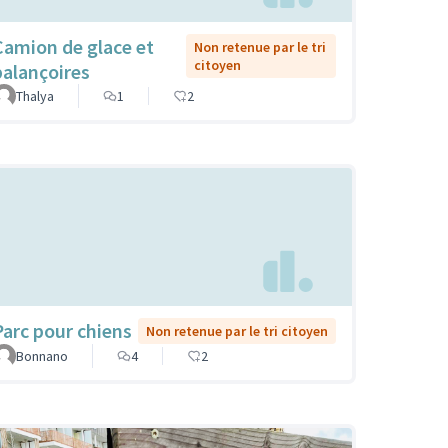
Camion de glace et
Non retenue par le tri
citoyen
balançoires
Thalya
1
2
Parc pour chiens
Non retenue par le tri citoyen
Bonnano
4
2