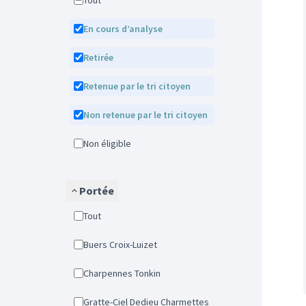
Tout
En cours d’analyse
Retirée
Retenue par le tri citoyen
Non retenue par le tri citoyen
Non éligible
Portée
Tout
Buers Croix-Luizet
Charpennes Tonkin
Gratte-Ciel Dedieu Charmettes