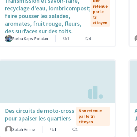
Transmission et savoir-faire,
Non
retenue
recyclage d'eau, lombricompost;
par le
faire pousser les salades,
tri
aromates, fruit rouge, fleurs,
citoyen
des surfaces sur des toits.
Barba Kaps-Potakin
1
4
Des circuits de moto-cross
Non retenue
par le tri
pour apaiser les quartiers
citoyen
Sallah Amine
1
1