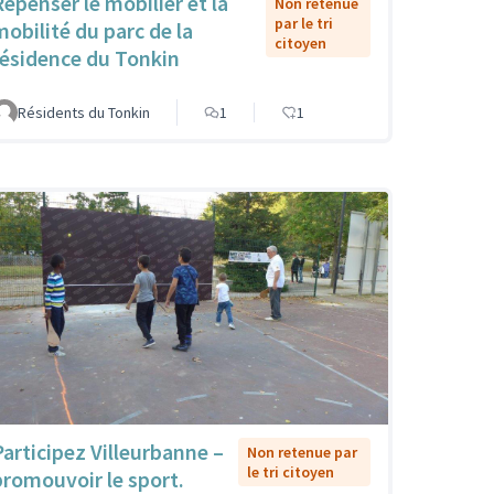
Repenser le mobilier et la
Non retenue
par le tri
mobilité du parc de la
citoyen
résidence du Tonkin
Résidents du Tonkin
1
1
Participez Villeurbanne –
Non retenue par
le tri citoyen
promouvoir le sport.