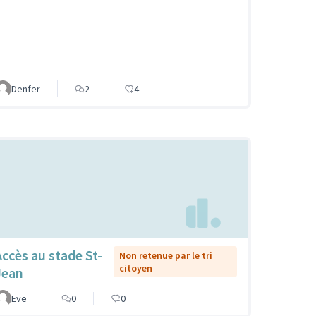
Denfer
2
4
Accès au stade St-
Non retenue par le tri
citoyen
Jean
Eve
0
0