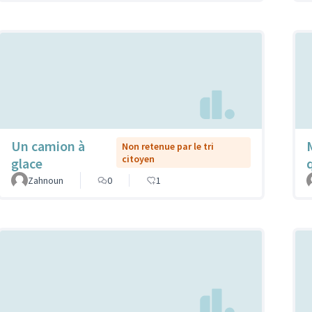
Un camion à
Non retenue par le tri
citoyen
glace
Zahnoun
0
1