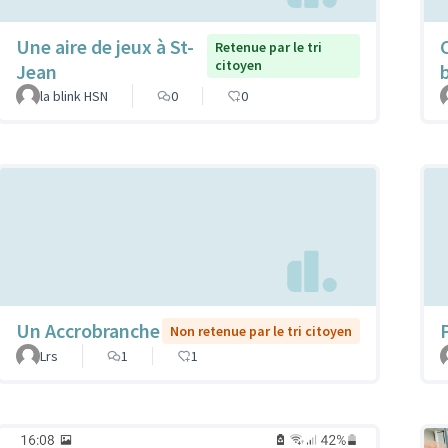
Une aire de jeux à St-
Retenue par le tri
citoyen
Jean
la blink HSN
0
0
Un Accrobranche
Non retenue par le tri citoyen
Lrs
1
1