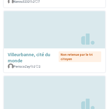
Nanou3232
2
7
Villeurbanne, cité du
Non retenue par le tri
citoyen
monde
PeriscoZay
1
2