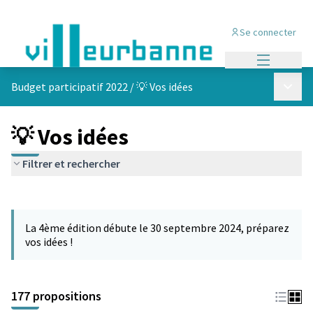
Se connecter
Menu princi
Menu p
Budget participatif 2022
/
💡 Vos idées
💡 Vos idées
Filtrer et rechercher
Passer la carte
Leaflet
|
©
OpenStreetMap
contributors
L'élément suivant est une carte qui présente les éléments de cet
+
La 4ème édition débute le 30 septembre 2024, préparez
−
vos idées !
177 propositions