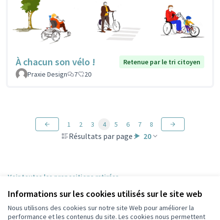
À chacun son vélo !
Retenue par le tri citoyen
Praxie Design
7
20
1
2
3
4
5
6
7
8
Résultats par page :
20
Voir toutes les propositions retirées
Informations sur les cookies utilisés sur le site web
Nous utilisons des cookies sur notre site Web pour améliorer la
Conditions d'utilisation
performance et les contenus du site. Les cookies nous permettent
Paramètres des cookies