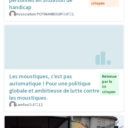
citoyen
handicap
Association POTINAMBOUR
0
1
Les moustiques, c’est pas
Retenue
par le
automatique ! Pour une politique
tri
globale et ambitieuse de lutte contre
citoyen
les moustiques.
Lamfou
3
12