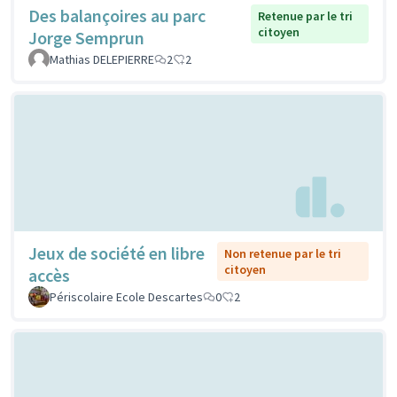
Des balançoires au parc
Retenue par le tri
citoyen
Jorge Semprun
Mathias DELEPIERRE
2
2
Jeux de société en libre
Non retenue par le tri
citoyen
accès
Périscolaire Ecole Descartes
0
2