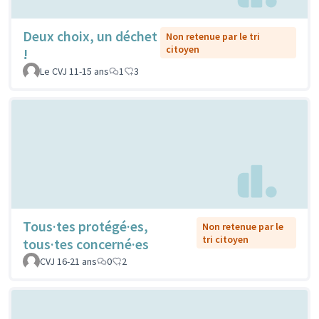
Deux choix, un déchet
Non retenue par le tri
citoyen
!
Le CVJ 11-15 ans
1
3
Tous·tes protégé·es,
Non retenue par le
tri citoyen
tous·tes concerné·es
CVJ 16-21 ans
0
2