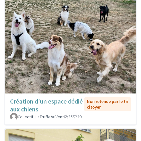
Création d'un espace dédié
Non retenue par le tri
citoyen
aux chiens
Collectif_LaTruffeAuVent
35
29