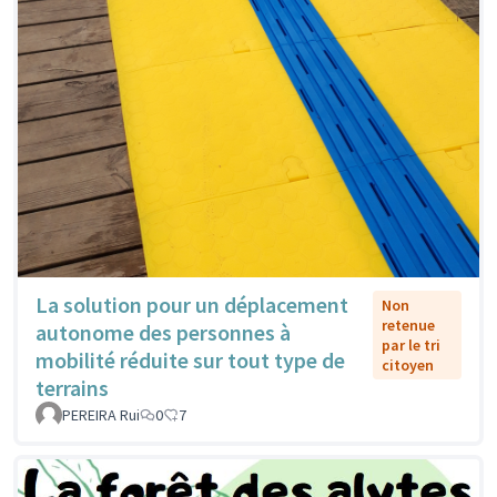
La solution pour un déplacement
Non
retenue
autonome des personnes à
par le tri
mobilité réduite sur tout type de
citoyen
terrains
PEREIRA Rui
0
7