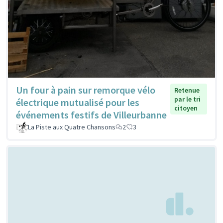
Un four à pain sur remorque vélo
Retenue
par le tri
électrique mutualisé pour les
citoyen
événements festifs de Villeurbanne
La Piste aux Quatre Chansons
2
3