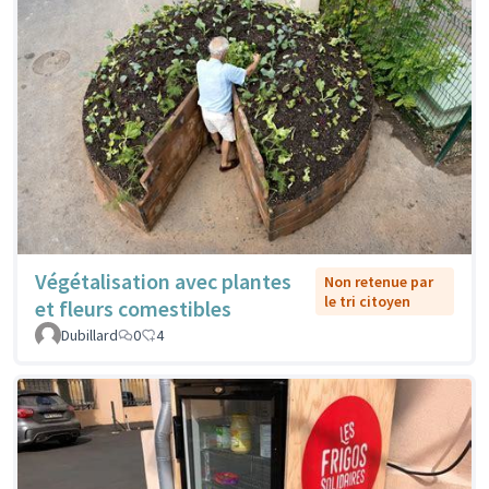
Végétalisation avec plantes
Non retenue par
le tri citoyen
et fleurs comestibles
Dubillard
0
4