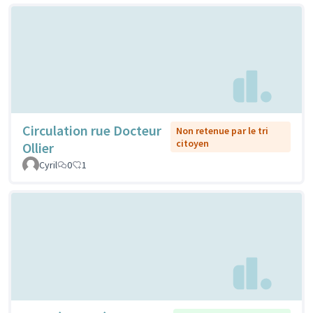
Circulation rue Docteur
Non retenue par le tri
citoyen
Ollier
Cyril
0
1