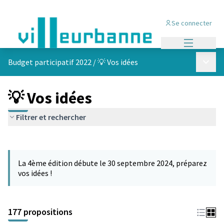
Se connecter
Menu princi
Menu p
Budget participatif 2022
/
💡 Vos idées
💡 Vos idées
Filtrer et rechercher
Passer la carte
Leaflet
|
©
OpenStreetMap
contributors
L'élément suivant est une carte qui présente les éléments de cet
+
La 4ème édition débute le 30 septembre 2024, préparez
−
vos idées !
177 propositions