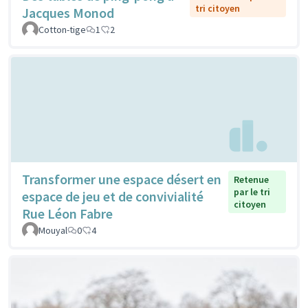
tri citoyen
Jacques Monod
Cotton-tige
1
2
Transformer une espace désert en
Retenue
par le tri
espace de jeu et de convivialité
citoyen
Rue Léon Fabre
Mouyal
0
4