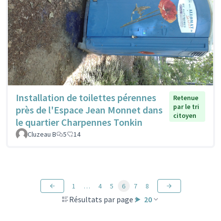
Installation de toilettes pérennes
Retenue
par le tri
près de l'Espace Jean Monnet dans
citoyen
le quartier Charpennes Tonkin
Cluzeau B
5
14
1
…
4
5
6
7
8
Résultats par page :
20