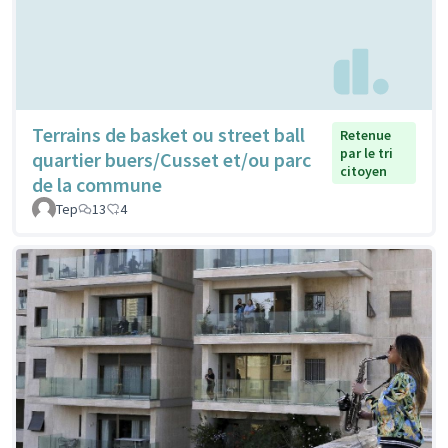
Terrains de basket ou street ball
Retenue
par le tri
quartier buers/Cusset et/ou parc
citoyen
de la commune
Tep
13
4