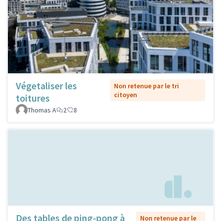
Végetaliser les
Non retenue par le tri
citoyen
toitures
Thomas A
2
8
Des tables de ping-pong à
Non retenue par le