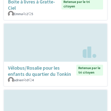
Boite à livres à Gratte-
Retenue par le tri
citoyen
Ciel
Emma
2
5
Vélobus/Rosalie pour les
Retenue par le
tri citoyen
enfants du quartier du Tonkin
adrien
0
4