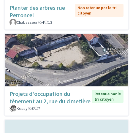
Planter des arbres rue
Non retenue par le tri
citoyen
Perroncel
Chabasseur
4
13
Projets d'occupation du
Retenue par le
tri citoyen
tènement au 2, rue du cimetière
Kessy
8
7