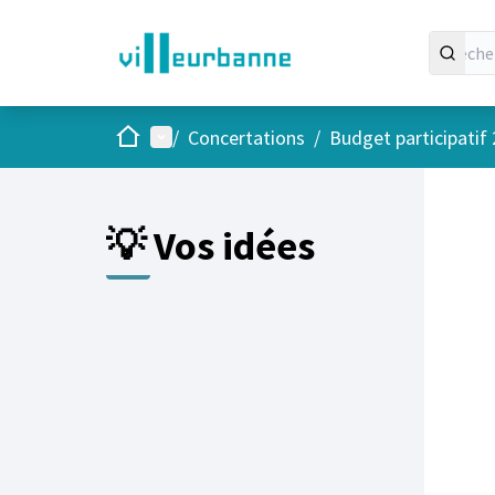
Accueil
Menu principal
/
Concertations
/
Budget participatif
Passer
L'élément
+
−
💡 Vos idées