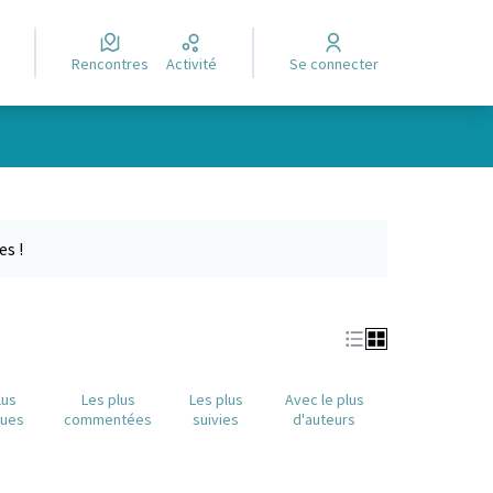
Rencontres
Activité
Se connecter
Leaflet
|
©
OpenStreetMap
contributors
e des points de carte. L'élément peut être utilisé avec un lecteur
es !
lus
Les plus
Les plus
Avec le plus
nues
commentées
suivies
d'auteurs