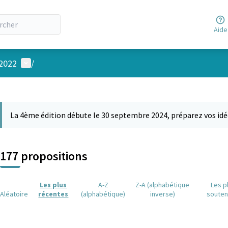
Aide
Menu utilisateur
 2022
/
 la carte
 suivant est une carte qui présente les éléments de cette page comm
La 4ème édition débute le 30 septembre 2024, préparez vos idé
177 propositions
Les plus
A-Z
Z-A (alphabétique
Les p
Aléatoire
récentes
(alphabétique)
inverse)
soute