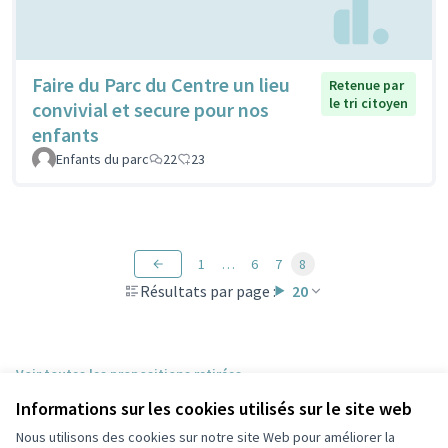
Faire du Parc du Centre un lieu
Retenue par
le tri citoyen
convivial et secure pour nos
enfants
Enfants du parc
22
23
1
…
6
7
8
Résultats par page :
20
Voir toutes les propositions retirées
Informations sur les cookies utilisés sur le site web
Nous utilisons des cookies sur notre site Web pour améliorer la
Conditions d'utilisation