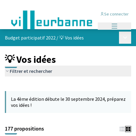
Se connecter
Menu princi
Menu p
Budget participatif 2022
/
💡 Vos idées
💡 Vos idées
Filtrer et rechercher
Passer la carte
Leaflet
|
©
OpenStreetMap
contributors
L'élément suivant est une carte qui présente les éléments de cet
+
La 4ème édition débute le 30 septembre 2024, préparez
−
vos idées !
177 propositions