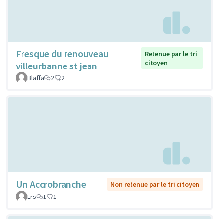
Fresque du renouveau
Retenue par le tri
citoyen
villeurbanne st jean
Blaffa
2
2
Un Accrobranche
Non retenue par le tri citoyen
Lrs
1
1