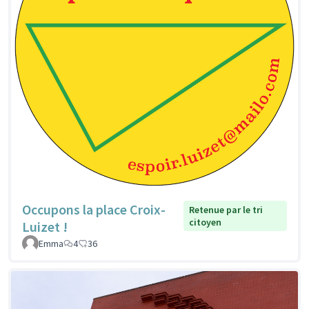
Occupons la place Croix-
Retenue par le tri
citoyen
Luizet !
Emma
4
36