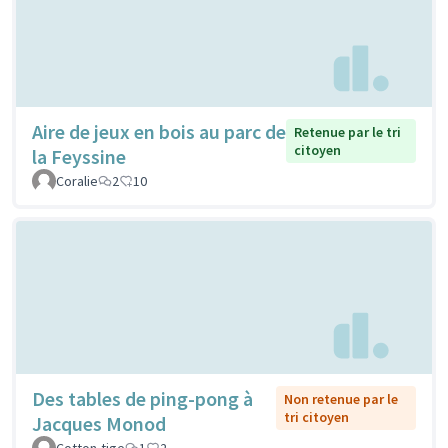
Aire de jeux en bois au parc de
Retenue par le tri
citoyen
la Feyssine
Coralie
2
10
Des tables de ping-pong à
Non retenue par le
tri citoyen
Jacques Monod
Cotton-tige
1
2