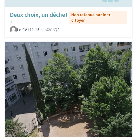
Deux choix, un déchet
Non retenue par le tri
citoyen
!
Le CVJ 11-15 ans
1
3