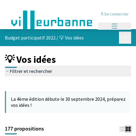
Se connecter
Menu princi
Menu p
Budget participatif 2022
/
💡 Vos idées
💡 Vos idées
Filtrer et rechercher
Passer la carte
Leaflet
|
©
OpenStreetMap
contributors
L'élément suivant est une carte qui présente les éléments de cet
+
La 4ème édition débute le 30 septembre 2024, préparez
−
vos idées !
177 propositions