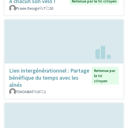
À chacun son vélo !
Retenue par le tri citoyen
Praxie Design
7
20
Lien intergénérationnel : Partage
Retenue par
le tri
bénéfique du temps avec les
citoyen
aînés
TSHOUBAT
0
2