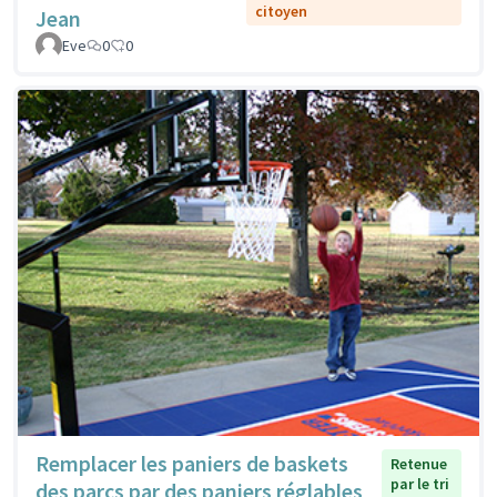
citoyen
Jean
Eve
0
0
Remplacer les paniers de baskets
Retenue
par le tri
des parcs par des paniers réglables