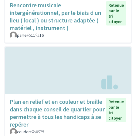
Rencontre musicale
Retenue
par le
intergénérationnel, par le biais d un
tri
lieu ( local ) ou structure adaptée (
citoyen
matériel , instrument )
paille
11
16
Plan en relief et en couleur et braille
Retenue
par le
dans chaque conseil de quartier pour
tri
permettre à tous les handicaps à se
citoyen
repérer
coudert
0
5