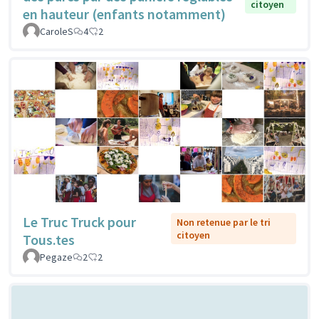
citoyen
en hauteur (enfants notamment)
CaroleS
4
2
Le Truc Truck pour
Non retenue par le tri
citoyen
Tous.tes
Pegaze
2
2