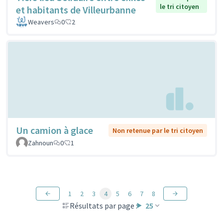
le tri citoyen
et habitants de Villeurbanne
Weavers
0
2
Un camion à glace
Non retenue par le tri citoyen
Zahnoun
0
1
1
2
3
4
5
6
7
8
Résultats par page :
25