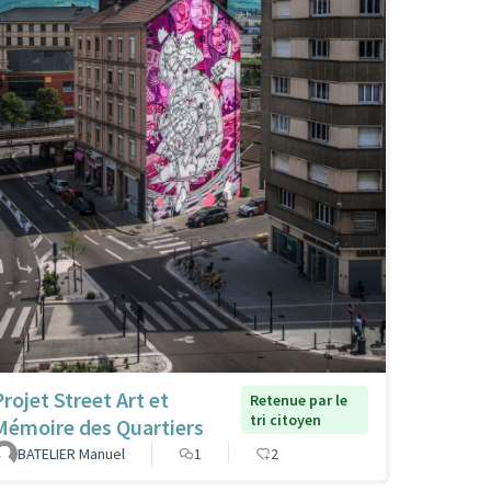
Projet Street Art et
Retenue par le
tri citoyen
Mémoire des Quartiers
BATELIER Manuel
1
2