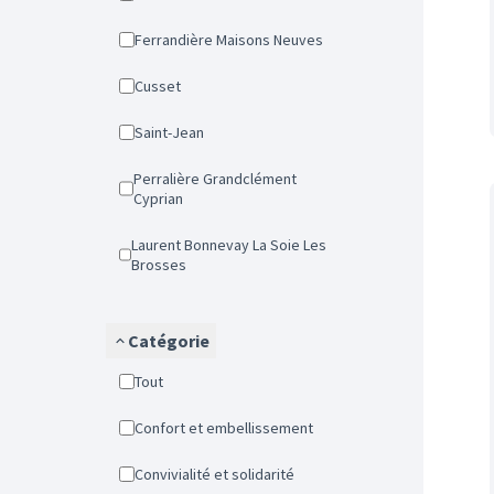
Ferrandière Maisons Neuves
Cusset
Saint-Jean
Perralière Grandclément
Cyprian
Laurent Bonnevay La Soie Les
Brosses
Catégorie
Tout
Confort et embellissement
Convivialité et solidarité