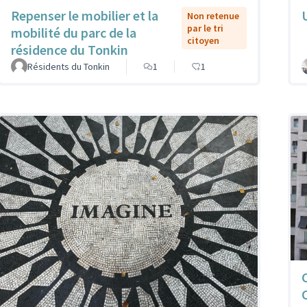
Repenser le mobilier et la
Non retenue
par le tri
mobilité du parc de la
citoyen
résidence du Tonkin
Résidents du Tonkin
1
1