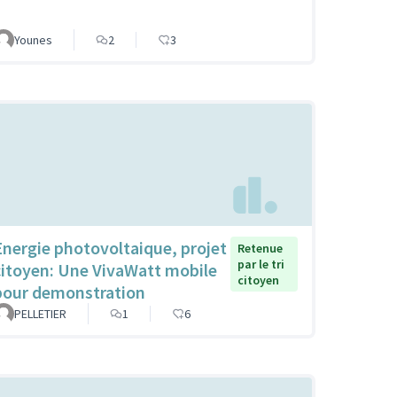
Younes
2
3
Energie photovoltaique, projet
Retenue
par le tri
citoyen: Une VivaWatt mobile
citoyen
pour demonstration
PELLETIER
1
6