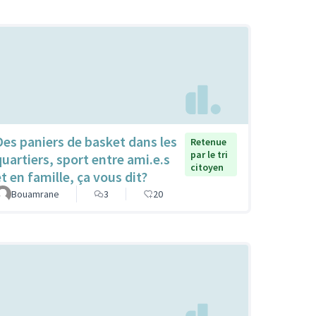
Des paniers de basket dans les
Retenue
par le tri
quartiers, sport entre ami.e.s
citoyen
et en famille, ça vous dit?
Bouamrane
3
20