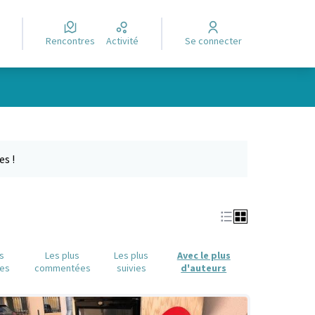
Rencontres
Activité
Se connecter
Leaflet
|
©
OpenStreetMap
contributors
e des points de carte. L'élément peut être utilisé avec un lecteur
es !
us
Les plus
Les plus
Avec le plus
es
commentées
suivies
d'auteurs