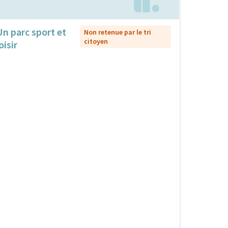
Un parc sport et
Non retenue par le tri
citoyen
oisir