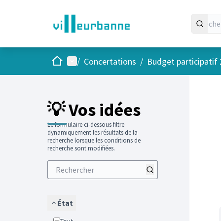
Accueil
Menu principal
/
Concertations
/
Budget participatif
Passer
L'élément
+
−
💡 Vos idées
Le formulaire ci-dessous filtre
dynamiquement les résultats de la
recherche lorsque les conditions de
recherche sont modifiées.
État