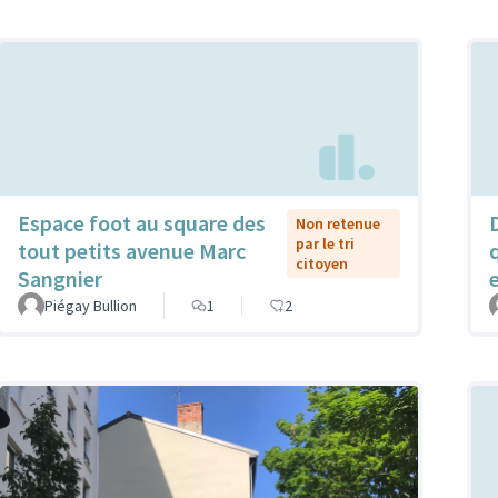
Espace foot au square des
Non retenue
par le tri
tout petits avenue Marc
citoyen
Sangnier
Piégay Bullion
1
2