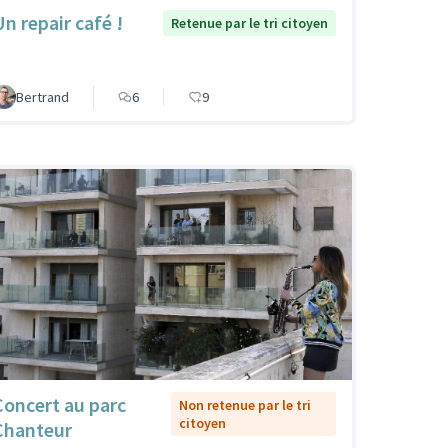
Un repair café !
Retenue par le tri citoyen
Bertrand
6
9
Concert au parc
Non retenue par le tri
citoyen
Chanteur