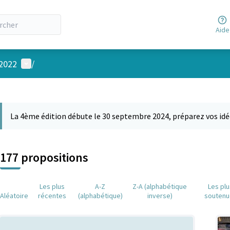
Aide
Menu utilisateur
 2022
/
 la carte
 suivant est une carte qui présente les éléments de cette page comm
La 4ème édition débute le 30 septembre 2024, préparez vos idé
177 propositions
Les plus
A-Z
Z-A (alphabétique
Les pl
Aléatoire
récentes
(alphabétique)
inverse)
soutenu