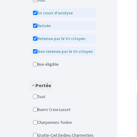
Tout
En cours d’analyse
Retirée
Retenue par le tri citoyen
Non retenue par le tri citoyen
Non éligible
Portée
Tout
Buers Croix-Luizet
Charpennes Tonkin
Gratte-Ciel Dedieu Charmettes