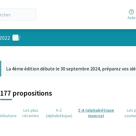
Aide
Menu utilisateur
 2022
/
 la carte
 suivant est une carte qui présente les éléments de cette page comm
La 4ème édition débute le 30 septembre 2024, préparez vos idé
177 propositions
Les plus
A-Z
Z-A (alphabétique
Les 
Aléatoire
récentes
(alphabétique)
inverse)
soute