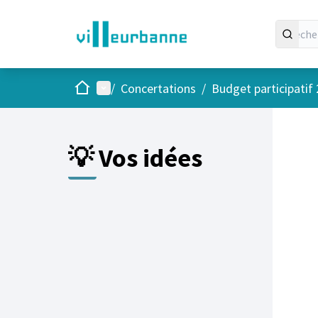
Accueil
Menu principal
/
Concertations
/
Budget participatif
Passer
L'élément
+
−
💡 Vos idées