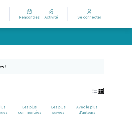
Rencontres
Activité
Se connecter
Leaflet
|
©
OpenStreetMap
contributors
e des points de carte. L'élément peut être utilisé avec un lecteur
es !
plus
Les plus
Les plus
Avec le plus
nues
commentées
suivies
d'auteurs