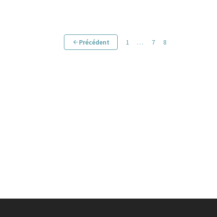
Précédent
1
…
7
8