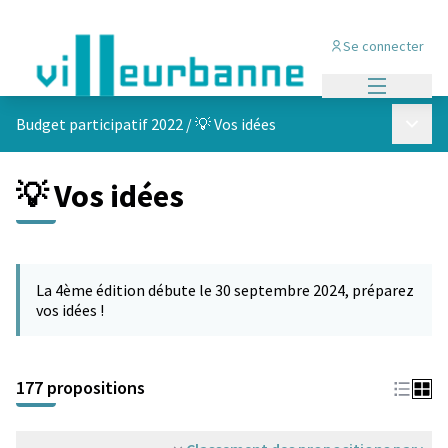
Se connecter
Menu princi
Menu p
Budget participatif 2022
/
💡 Vos idées
💡 Vos idées
Passer la carte
Leaflet
|
©
OpenStreetMap
contributors
L'élément suivant est une carte qui présente les éléments de cet
+
La 4ème édition débute le 30 septembre 2024, préparez
−
vos idées !
177 propositions