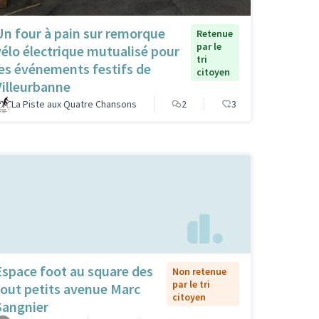
Un four à pain sur remorque
Retenue
par le
vélo électrique mutualisé pour
tri
les événements festifs de
citoyen
Villeurbanne
La Piste aux Quatre Chansons
2
3
Espace foot au square des
Non retenue
par le tri
tout petits avenue Marc
citoyen
Sangnier