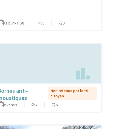
la blink HSN
0
0
Bornes anti-
Non retenue par le tri
citoyen
moustiques
avcrois
2
6