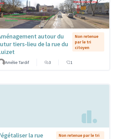
Aménagement autour du
Non retenue
par le tri
utur tiers-lieu de la rue du
citoyen
Luizet
Amélie Tardif
3
1
Végétaliser la rue
Non retenue par le tri