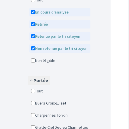
Tout
En cours d’analyse
Retirée
Retenue par le tri citoyen
Non retenue par le tri citoyen
Non éligible
Portée
Tout
Buers Croix-Luizet
Charpennes Tonkin
Gratte-Ciel Dedieu Charmettes