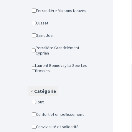
Ferrandière Maisons Neuves
Cusset
Saint-Jean
Perralière Grandclément
Cyprian
Laurent Bonnevay La Soie Les
Brosses
Catégorie
Tout
Confort et embellissement
Convivialité et solidarité