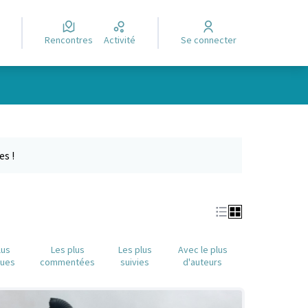
Rencontres
Activité
Se connecter
Leaflet
|
©
OpenStreetMap
contributors
e des points de carte. L'élément peut être utilisé avec un lecteur
es !
lus
Les plus
Les plus
Avec le plus
nues
commentées
suivies
d'auteurs