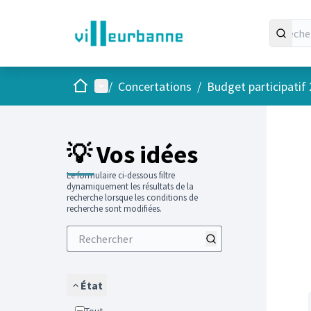
Accueil
Menu principal
/
Concertations
/
Budget participatif
Passer
L'élément
+
−
💡 Vos idées
Le formulaire ci-dessous filtre
dynamiquement les résultats de la
recherche lorsque les conditions de
recherche sont modifiées.
État