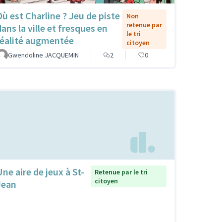
Où est Charline ? Jeu de piste
Non
retenue par
dans la ville et fresques en
le tri
réalité augmentée
citoyen
Gwendoline JACQUEMIN
2
0
Une aire de jeux à St-
Retenue par le tri
citoyen
Jean