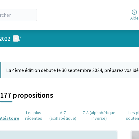
Aide
Menu utilisateur
 2022
/
 la carte
 suivant est une carte qui présente les éléments de cette page comm
La 4ème édition débute le 30 septembre 2024, préparez vos idé
177 propositions
Les plus
A-Z
Z-A (alphabétique
Les p
Aléatoire
récentes
(alphabétique)
inverse)
soute