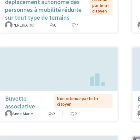
déplacement autonome des
par le tri
personnes à mobilité réduite
citoyen
sur tout type de terrains
PEREIRA Rui
0
7
Buvette
Non retenue par le tri
citoyen
associative
Anne Marie
2
2