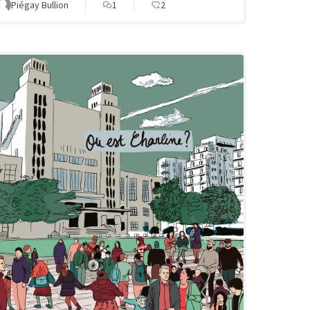
Piégay Bullion
1
2