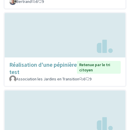
Bertrand
6
9
Réalisation d'une pépinière
Retenue par le tri
citoyen
test
Association les Jardins en Transition
6
9