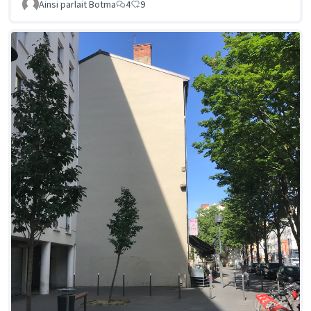
Ainsi parlait Botma
4
9