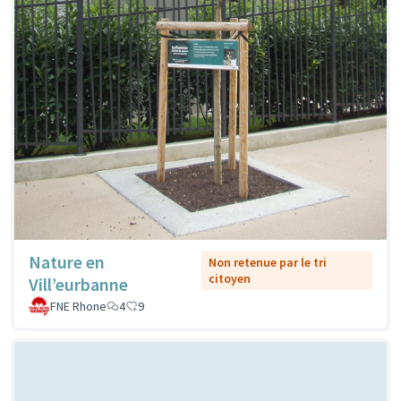
Nature en
Non retenue par le tri
citoyen
Vill’eurbanne
FNE Rhone
4
9