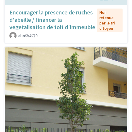
Encourager la presence de ruches
Non
retenue
d'abeille / financer la
par le tri
vegetalisation de toit d'immeuble
citoyen
Labo
4
9