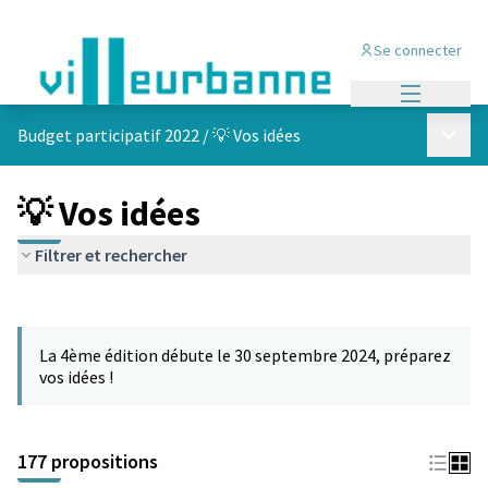
Se connecter
Menu princi
Menu p
Budget participatif 2022
/
💡 Vos idées
💡 Vos idées
Filtrer et rechercher
Passer la carte
Leaflet
|
©
OpenStreetMap
contributors
L'élément suivant est une carte qui présente les éléments de cet
+
La 4ème édition débute le 30 septembre 2024, préparez
−
vos idées !
177 propositions