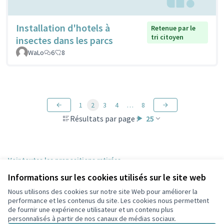
Installation d'hotels à
Retenue par le
tri citoyen
insectes dans les parcs
WaLo
6
8
1
2
3
4
…
8
Résultats par page :
25
Voir toutes les propositions retirées
Informations sur les cookies utilisés sur le site web
Nous utilisons des cookies sur notre site Web pour améliorer la
Conditions d'utilisation
performance et les contenus du site. Les cookies nous permettent
Paramètres des cookies
de fournir une expérience utilisateur et un contenu plus
Participez Villeurbanne sur X
Participez Villeurbanne sur Facebook
Participez Villeurbanne sur Instagram
Participez Villeurbanne sur YouTube
personnalisés à partir de nos canaux de médias sociaux.