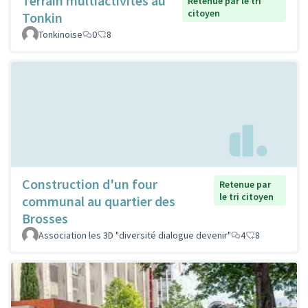
Terrain multiactivités au
Retenue par le tri
citoyen
Tonkin
Tonkinoise
0
8
Construction d'un four
Retenue par
le tri citoyen
communal au quartier des
Brosses
Association les 3D "diversité dialogue devenir"
4
8