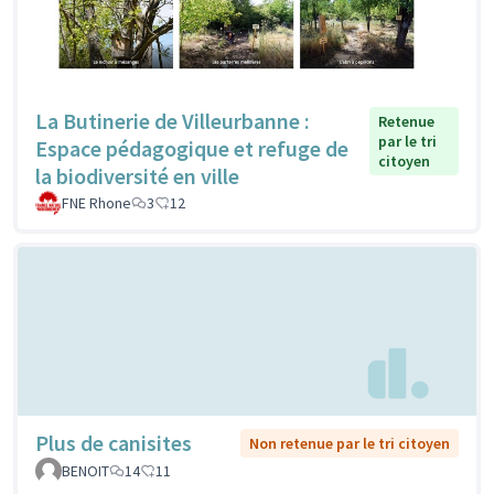
La Butinerie de Villeurbanne :
Retenue
par le tri
Espace pédagogique et refuge de
citoyen
la biodiversité en ville
FNE Rhone
3
12
Plus de canisites
Non retenue par le tri citoyen
BENOIT
14
11