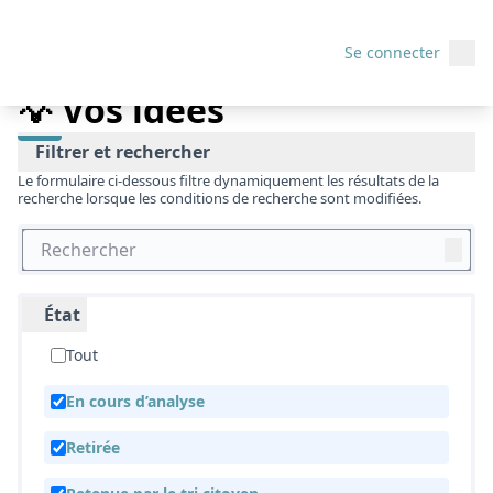
Menu 
Budget participatif 2022
/
💡 Vos idées
Menu
Se connecter
💡 Vos idées
Filtrer et rechercher
Le formulaire ci-dessous filtre dynamiquement les résultats de la
recherche lorsque les conditions de recherche sont modifiées.
État
Tout
En cours d’analyse
Retirée