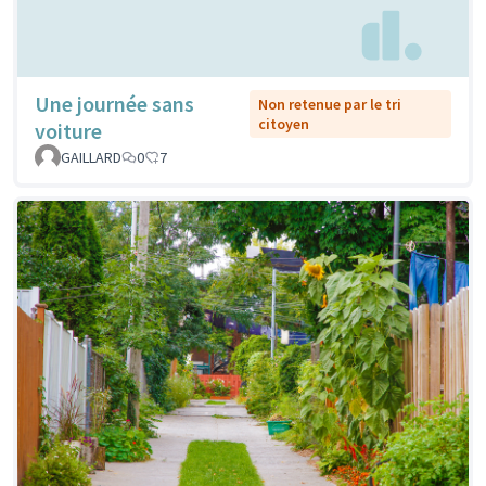
Une journée sans
Non retenue par le tri
citoyen
voiture
GAILLARD
0
7