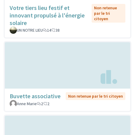
Votre tiers lieu festif et
Non retenue
par le tri
innovant propulsé à l'énergie
citoyen
solaire
UN NOTRE LIEU
14
38
Buvette associative
Non retenue par le tri citoyen
Anne Marie
2
2