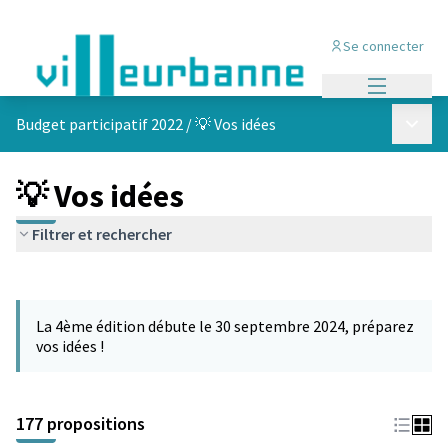
Se connecter
Menu princi
Menu p
Budget participatif 2022
/
💡 Vos idées
💡 Vos idées
Filtrer et rechercher
Passer la carte
Leaflet
|
©
OpenStreetMap
contributors
L'élément suivant est une carte qui présente les éléments de cet
+
La 4ème édition débute le 30 septembre 2024, préparez
−
vos idées !
177 propositions