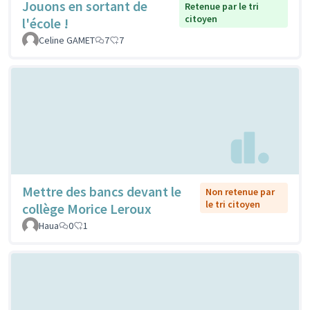
Jouons en sortant de
Retenue par le tri
citoyen
l'école !
Celine GAMET
7
7
Mettre des bancs devant le
Non retenue par
le tri citoyen
collège Morice Leroux
Haua
0
1