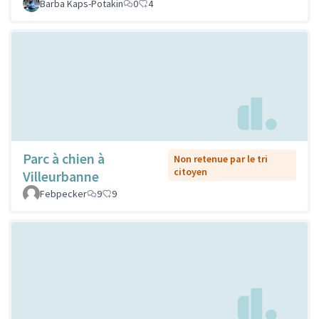
Barba Kaps-Potakin
0
4
Parc à chien à
Non retenue par le tri
citoyen
Villeurbanne
Febpecker
9
9