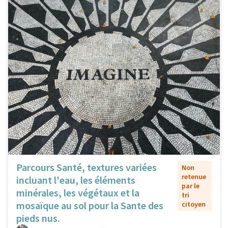
Parcours Santé, textures variées
Non
retenue
incluant l'eau, les éléments
par le
minérales, les végétaux et la
tri
mosaïque au sol pour la Sante des
citoyen
pieds nus.