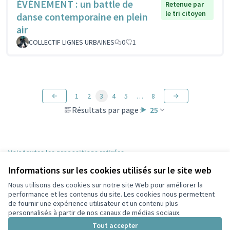
ÉVÈNEMENT : un battle de
Retenue par
le tri citoyen
danse contemporaine en plein
air
COLLECTIF LIGNES URBAINES
0
1
1
2
3
4
5
…
8
Résultats par page :
25
Voir toutes les propositions retirées
Informations sur les cookies utilisés sur le site web
Nous utilisons des cookies sur notre site Web pour améliorer la
Conditions d'utilisation
performance et les contenus du site. Les cookies nous permettent
Paramètres des cookies
de fournir une expérience utilisateur et un contenu plus
Participez Villeurbanne sur X
Participez Villeurbanne sur Facebook
Participez Villeurbanne sur Instagram
Participez Villeurbanne sur YouTube
personnalisés à partir de nos canaux de médias sociaux.
(Lien externe)
(Lien externe)
(Lien externe)
(Lien externe)
Tout accepter