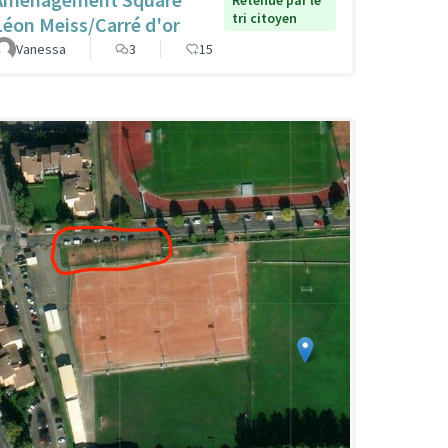
tri citoyen
Léon Meiss/Carré d'or
Vanessa
3
15