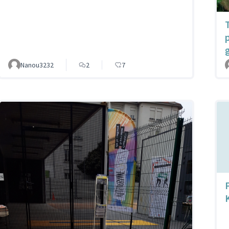
Nanou3232
2
7