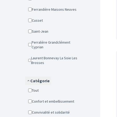
Ferrandière Maisons Neuves
Cusset
Saint-Jean
Perralière Grandclément
Cyprian
Laurent Bonnevay La Soie Les
Brosses
Catégorie
Tout
Confort et embellissement
Convivialité et solidarité