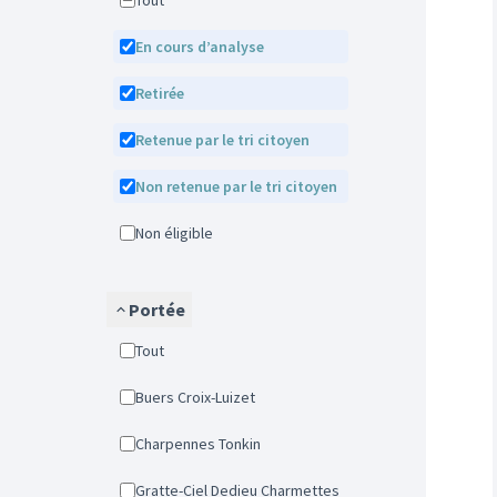
Tout
En cours d’analyse
Retirée
Retenue par le tri citoyen
Non retenue par le tri citoyen
Non éligible
Portée
Tout
Buers Croix-Luizet
Charpennes Tonkin
Gratte-Ciel Dedieu Charmettes