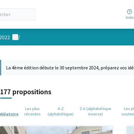
Aide
Menu utilisateur
 2022
/
 la carte
 suivant est une carte qui présente les éléments de cette page comm
La 4ème édition débute le 30 septembre 2024, préparez vos idé
177 propositions
Les plus
A-Z
Z-A (alphabétique
Les p
Aléatoire
récentes
(alphabétique)
inverse)
soute