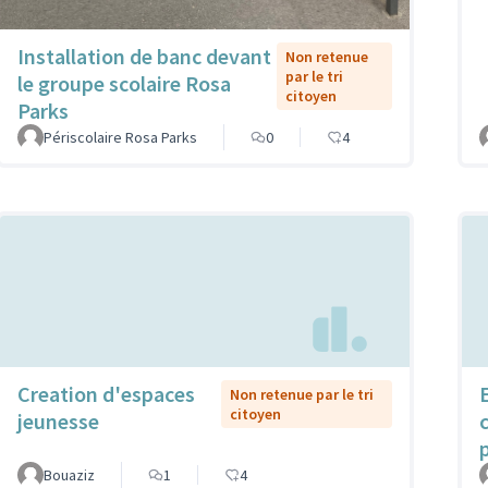
Installation de banc devant
Non retenue
par le tri
le groupe scolaire Rosa
citoyen
Parks
Périscolaire Rosa Parks
0
4
Creation d'espaces
Non retenue par le tri
citoyen
jeunesse
Bouaziz
1
4