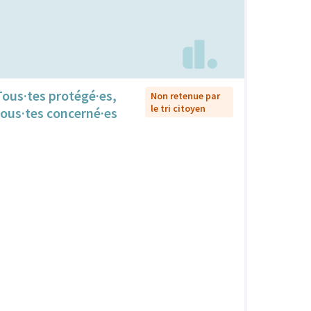
Tous·tes protégé·es,
Non retenue par
le tri citoyen
tous·tes concerné·es