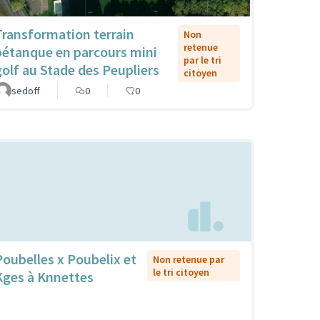
Transformation terrain
Non
retenue
pétanque en parcours mini
par le tri
golf au Stade des Peupliers
citoyen
sedoff
0
0
Poubelles x Poubelix et
Non retenue par
le tri citoyen
Kges à Knnettes