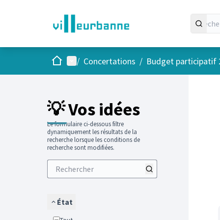
Accueil
Menu principal
/
Concertations
/
Budget participatif
Passer
L'élément
+
−
💡 Vos idées
Le formulaire ci-dessous filtre
dynamiquement les résultats de la
recherche lorsque les conditions de
recherche sont modifiées.
État