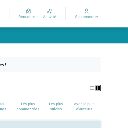
Rencontres
Activité
Se connecter
Leaflet
|
©
OpenStreetMap
contributors
e des points de carte. L'élément peut être utilisé avec un lecteur
es !
lus
Les plus
Les plus
Avec le plus
nues
commentées
suivies
d'auteurs