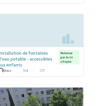
Installation de fontaines
Retenue
par le tri
d'eau potable - accessibles
citoyen
aux enfants
WaLo
3
7