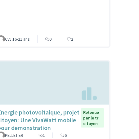
CVJ 16-21 ans
0
2
Energie photovoltaique, projet
Retenue
par le tri
citoyen: Une VivaWatt mobile
citoyen
pour demonstration
PELLETIER
1
6