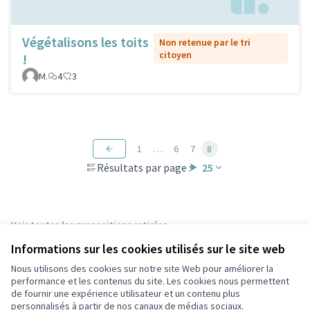
Végétalisons les toits
Non retenue par le tri
citoyen
!
M.
4
3
1
…
6
7
8
Résultats par page :
25
Voir toutes les propositions retirées
Informations sur les cookies utilisés sur le site web
Nous utilisons des cookies sur notre site Web pour améliorer la
Conditions d'utilisation
performance et les contenus du site. Les cookies nous permettent
Paramètres des cookies
de fournir une expérience utilisateur et un contenu plus
Participez Villeurbanne sur X
Participez Villeurbanne sur Facebook
Participez Villeurbanne sur Instagram
Participez Villeurbanne sur YouTube
personnalisés à partir de nos canaux de médias sociaux.