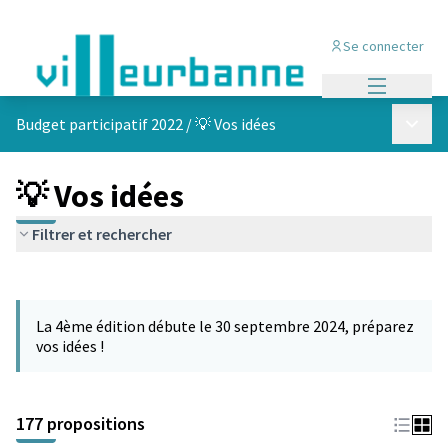
Se connecter
Menu princi
Menu p
Budget participatif 2022
/
💡 Vos idées
💡 Vos idées
Filtrer et rechercher
Passer la carte
Leaflet
|
©
OpenStreetMap
contributors
L'élément suivant est une carte qui présente les éléments de cet
+
La 4ème édition débute le 30 septembre 2024, préparez
−
vos idées !
177 propositions