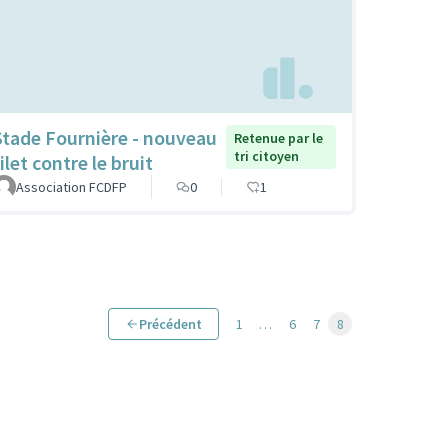
Stade Fournière - nouveau
Retenue par le
tri citoyen
ilet contre le bruit
Association FCDFP
0
1
Précédent
1
…
6
7
8