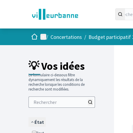
Accueil
Menu principal
/
Concertations
/
Budget participatif
Passer
L'élément
+
−
💡 Vos idées
Le formulaire ci-dessous filtre
dynamiquement les résultats de la
recherche lorsque les conditions de
recherche sont modifiées.
État