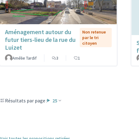
Aménagement autour du
Non retenue
par le tri
futur tiers-lieu de la rue du
citoyen
Luizet
f
Amélie Tardif
3
1
Résultats par page :
25
Voir toutes les propositions retirées