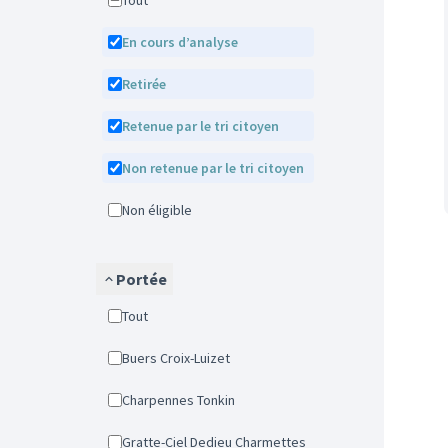
Tout
En cours d’analyse
Retirée
Retenue par le tri citoyen
Non retenue par le tri citoyen
Non éligible
Portée
Tout
Buers Croix-Luizet
Charpennes Tonkin
Gratte-Ciel Dedieu Charmettes