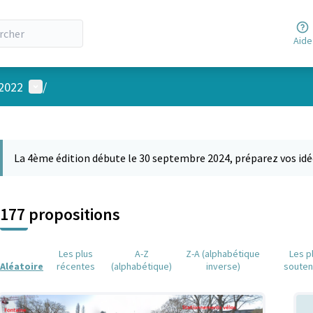
Aide
Menu utilisateur
 2022
/
 la carte
 suivant est une carte qui présente les éléments de cette page comm
La 4ème édition débute le 30 septembre 2024, préparez vos idé
177 propositions
Les plus
A-Z
Z-A (alphabétique
Les p
Aléatoire
récentes
(alphabétique)
inverse)
soute