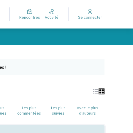
Rencontres
Activité
Se connecter
Leaflet
|
©
OpenStreetMap
contributors
e des points de carte. L'élément peut être utilisé avec un lecteur
es !
lus
Les plus
Les plus
Avec le plus
nues
commentées
suivies
d'auteurs