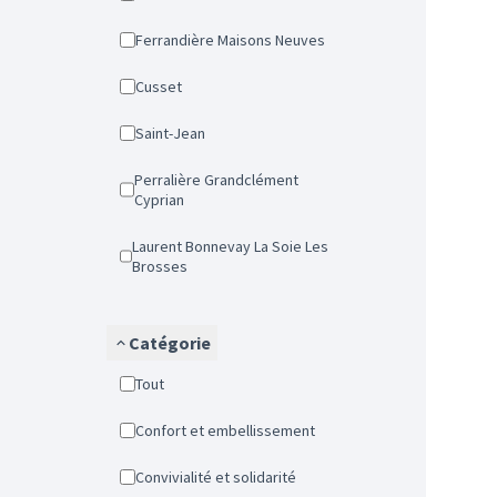
Ferrandière Maisons Neuves
Cusset
Saint-Jean
Perralière Grandclément
Cyprian
Laurent Bonnevay La Soie Les
Brosses
Catégorie
Tout
Confort et embellissement
Convivialité et solidarité